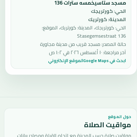
مسجد ستاسيخمسه سترات 136
الحي
:
كورتريجك
المدينة
:
كورتريك
الحي: كورتريجك، المدينة: كورتريك، الموقع:
Stasegemsestraat 136
حالة المصدر
:
مسجد قريب من مدينة مجاورة
آخر مراجعة
:
١٠ أغسطس ٢٠٢٦ في ١:٠٢ ص
ابحث في Google Maps
الموقع الإلكتروني
حول الموقع
مواقيت الصلاة
مواقيت صلاة حسب المدينة مع اتجاه القبلة ومصادر بيانات