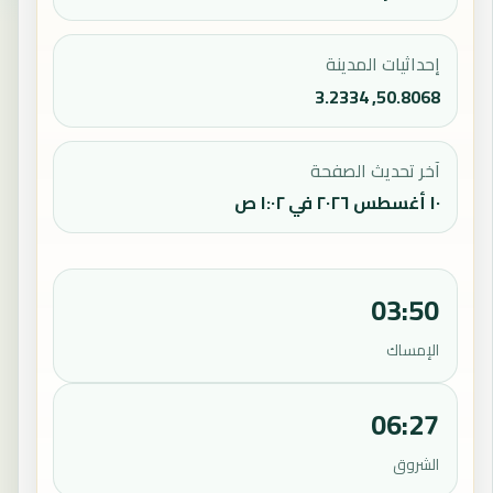
إحداثيات المدينة
50.8068, 3.2334
آخر تحديث الصفحة
١٠ أغسطس ٢٠٢٦ في ١:٠٢ ص
03:50
الإمساك
06:27
الشروق