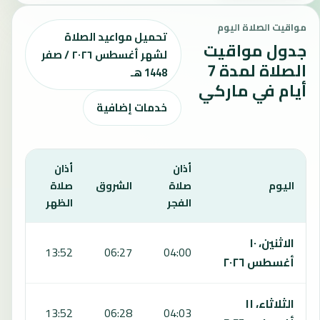
مواقيت الصلاة اليوم
تحميل مواعيد الصلاة
جدول مواقيت
لشهر أغسطس ٢٠٢٦ / صفر
الصلاة لمدة 7
1448 هـ
أيام في ماركي
خدمات إضافية
أذان
أذان
أذان
اليوم
صلاة
الشروق
صلاة
صلا
الفجر
الظهر
العص
يعرض هذا الجدول مواقيت الصلاة لمدة 7 أيام في ماركي، بما يشمل الفجر والشروق والظهر والعصر والمغرب والعشاء.
الاثنين، ١٠
:56
13:52
06:27
04:00
أغسطس ٢٠٢٦
الثلاثاء، ١١
:55
13:52
06:28
04:03