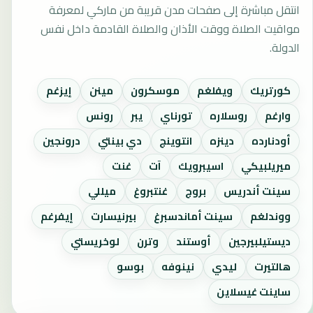
انتقل مباشرة إلى صفحات مدن قريبة من ماركي لمعرفة
مواقيت الصلاة ووقت الأذان والصلاة القادمة داخل نفس
الدولة.
كورتريك
ويفلغم
موسكرون
مينن
إيزغم
وارغم
روسلاره
تورناي
يبر
رونس
أودنارده
دينزه
انتوينج
دي بينتي
درونجين
ميريلبيكي
اسيبرويك
آت
غنت
سينت أندريس
بروج
غنتبروغ
ميللي
ووندلغم
سينت أماندسبرغ
بيرنيسارت
إيفرغم
ديستيلبيرجين
أوستند
وترن
لوخريستي
هالتيرت
ليدي
نينوفه
بوسو
ساينت غيسلاين