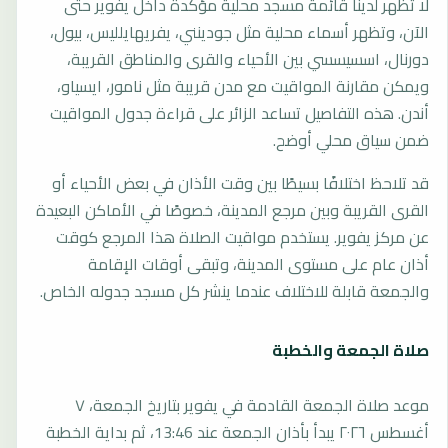
لا تظهر لدينا قائمة مسجد محلية مؤكدة داخل يفوير حتى
الآن، وتظهر أسماء محلية مثل جودينني، يفريهايلليس، بيول،
دورنال، اسسيسسي بين الأحياء والقرى والمناطق القريبة،
ويمكن مقارنة المواقيت مع مدن قريبة مثل نامور، ايسياو،
أندن. هذه التفاصيل تساعد الزائر على قراءة جدول المواقيت
ضمن سياق محلي أوضح.
قد تلاحظ اختلافًا بسيطًا بين وقت الأذان في بعض الأحياء أو
القرى القريبة وبين مرجع المدينة، خصوصًا في الأماكن البعيدة
عن مركز يفوير. يستخدم مواقيت الصلاة هذا المرجع كوقت
أذان عام على مستوى المدينة، وتبقى أوقات الإقامة
والجمعة قابلة للاختلاف عندما ينشر كل مسجد جدوله الخاص.
صلاة الجمعة والخطبة
موعد صلاة الجمعة القادمة في يفوير بتاريخ الجمعة، ٧
أغسطس ٢٠٢٦ يبدأ بأذان الجمعة عند 13:46، ثم بداية الخطبة