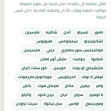
انتقل مباشرة إلى صفحات مدن قريبة من يفوير لمعرفة
مواقيت الصلاة ووقت الأذان والصلاة القادمة داخل نفس
الدولة.
نامور
ايسياو
أندن
شاتليه
فارسيين
تشاتيلينياو
جيمبلوكس
فليوروس
مونتيجنيس سور سامبري
جيلي
مارسينيل
شارلروا
جوميت
مارش أون فامن
مارتشينني او بونت
كورسل
كور سانت إتيان
لوفان لا نوف
انديرلويس
مورلانويلز ماريمونت
وافر
نيفيل
ماناج
فليمال هوت
بانش
لا لوفيير
سيران
تينن
برين لالود
واترلو
وفيريجسي
اوانس
سان نيكولا
سينت تراودن