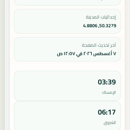
إحداثيات المدينة
50.3279, 4.8806
آخر تحديث الصفحة
٧ أغسطس ٢٠٢٦ في ١٢:٥٧ ص
03:39
الإمساك
06:17
الشروق