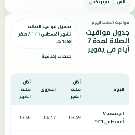
آنس
بيرتريكس
مواقيت الصلاة اليوم
تحميل مواعيد الصلاة
جدول مواقيت
لشهر أغسطس ٢٠٢٦ / صفر
الصلاة لمدة 7
1448 هـ
أيام في يفوير
خدمات إضافية
أذان
أذان
أذان
اليوم
صلاة
الشروق
صلاة
صلا
الفجر
الظهر
العص
يعرض هذا الجدول مواقيت الصلاة لمدة 7 أيام في يفوير، بما يشمل الفجر والشروق والظهر والعصر والمغرب والعشاء.
الجمعة، ٧
:51
13:46
06:17
03:49
أغسطس ٢٠٢٦