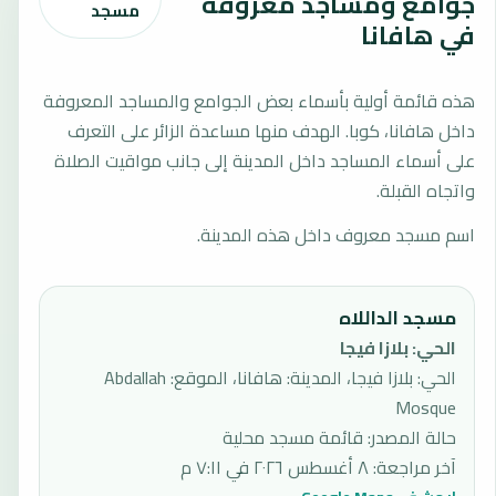
جوامع ومساجد معروفة
مسجد
في هافانا
هذه قائمة أولية بأسماء بعض الجوامع والمساجد المعروفة
داخل هافانا، كوبا. الهدف منها مساعدة الزائر على التعرف
على أسماء المساجد داخل المدينة إلى جانب مواقيت الصلاة
واتجاه القبلة.
اسم مسجد معروف داخل هذه المدينة.
مسجد الداللاه
الحي
:
بلازا فيجا
الحي: بلازا فيجا، المدينة: هافانا، الموقع: Abdallah
Mosque
حالة المصدر
:
قائمة مسجد محلية
آخر مراجعة
:
٨ أغسطس ٢٠٢٦ في ٧:١١ م