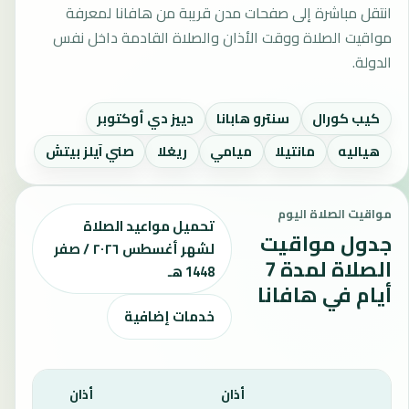
انتقل مباشرة إلى صفحات مدن قريبة من هافانا لمعرفة
مواقيت الصلاة ووقت الأذان والصلاة القادمة داخل نفس
الدولة.
كيب كورال
سنترو هابانا
دييز دي أوكتوبر
هياليه
مانتيلا
ميامي
ريغلا
صني آيلز بيتش
مواقيت الصلاة اليوم
تحميل مواعيد الصلاة
جدول مواقيت
لشهر أغسطس ٢٠٢٦ / صفر
الصلاة لمدة 7
1448 هـ
أيام في هافانا
خدمات إضافية
أذان
أذان
أذان