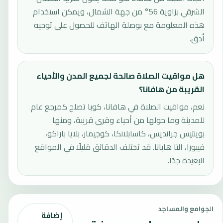
الشرقي بزاوية 56° من جهة الشمال، ويمكن استخدام
هذه المعلومة مع بوصلة الهاتف للحصول على توجيه
أدق.
هل مواقيت الصلاة صالحة لجميع المدن والأحياء
القريبة من هافانا؟
نعم، مواقيت الصلاة في هافانا، كوبا تصلح كمرجع عام
للمدينة وما حولها من أحياء وقرى قريبة، ومنها
بوينتيس جرانديس، كاسابلانكا، كوجيمار، بلايا باراكو،
فيبورا، التا هابانا. قد تختلف الدقائق قليلًا في المواقع
البعيدة جدًا.
الجوامع والمساجد
إضافة