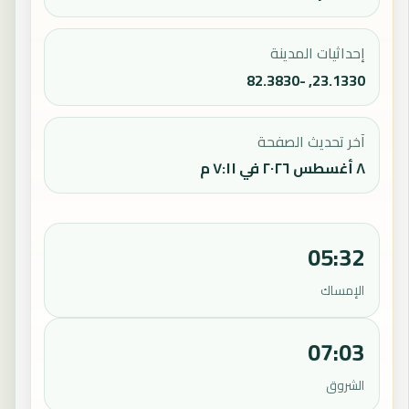
إحداثيات المدينة
23.1330, -82.3830
آخر تحديث الصفحة
٨ أغسطس ٢٠٢٦ في ٧:١١ م
05:32
الإمساك
07:03
الشروق