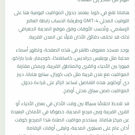
هافانا تقع في كوبا. يعتمد جدول المواقيت اليومية هنا على
التوقيت المحلي GMT-4 وطريقة الحساب رابطة العالم
الإسلامي، وتُحسب الأوقات وفق موقع المدينة الجغرافي
لذلك قد تختلف دقائق الأذان قليلًا عن المدن القريبة.
يوجد مسجد معروف ظاهر في هذه الصفحة، وتظهر أسماء
محلية مثل بوينتيس جرانديس، كاسابلانكا، كوجيمار، بلايا باراكو،
فيبورا بين الأحياء والقرى والمناطق القريبة، ويمكن مقارنة
المواقيت مع مدن قريبة مثل كيب كورال، سنترو هابانا، دييز
دي أوكتوبر. هذه التفاصيل تساعد الزائر على قراءة جدول
المواقيت ضمن سياق محلي أوضح.
قد تلاحظ اختلافًا بسيطًا بين وقت الأذان في بعض الأحياء أو
القرى القريبة وبين مرجع المدينة، خصوصًا في الأماكن البعيدة
عن مركز هافانا. يستخدم مواقيت الصلاة هذا المرجع كوقت
أذان عام على مستوى المدينة، وتبقى أوقات الإقامة