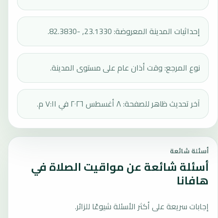
إحداثيات المدينة المعروضة: 23.1330, -82.3830.
نوع المرجع: وقت أذان عام على مستوى المدينة.
آخر تحديث ظاهر للصفحة: ٨ أغسطس ٢٠٢٦ في ٧:١١ م.
أسئلة شائعة
أسئلة شائعة عن مواقيت الصلاة في
هافانا
إجابات سريعة على أكثر الأسئلة شيوعًا للزائر.