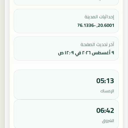
إحداثيات المدينة
20.6001, -76.1336
آخر تحديث الصفحة
٩ أغسطس ٢٠٢٦ في ١٢:٠٩ ص
05:13
الإمساك
06:42
الشروق