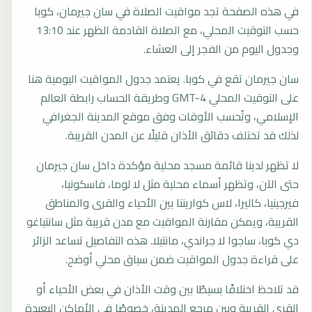
في هذه الصفحة تجد مواقيت الصلاة في سان جيرمان، كوبا
حسب التوقيت المحلي، مع الصلاة القادمة الظهر عند 13:10
وجدول اليوم من الفجر إلى العشاء.
سان جيرمان تقع في كوبا. يعتمد جدول المواقيت اليومية هنا
على التوقيت المحلي GMT-4 وطريقة الحساب رابطة العالم
الإسلامي، وتُحسب الأوقات وفق موقع المدينة الجغرافي
لذلك قد تختلف دقائق الأذان قليلًا عن المدن القريبة.
لا تظهر لدينا قائمة مسجد محلية مؤكدة داخل سان جيرمان
حتى الآن، وتظهر أسماء محلية مثل لا لوما، فاسكونيا،
فيرجينيا، كاليرا، لاس كوارينتا بين الأحياء والقرى والمناطق
القريبة، ويمكن مقارنة المواقيت مع مدن قريبة مثل سانتياغو
دي كوبا، ساجوا لا جراندي، مانتيلا. هذه التفاصيل تساعد الزائر
على قراءة جدول المواقيت ضمن سياق محلي أوضح.
قد تلاحظ اختلافًا بسيطًا بين وقت الأذان في بعض الأحياء أو
القرى القريبة وبين مرجع المدينة، خصوصًا في الأماكن البعيدة