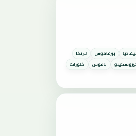
يفاديا
بيرغاموس
لارنكا
يروسكيبو
بافوس
كلوراكا