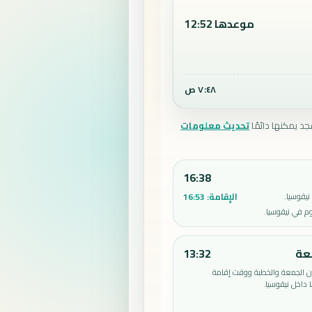
موعدها 12:52
٧:٤٨ ص
جد يمكنها دائمًا
تحديث معلومات
16:38
الإقامة:
16:53
يقوسيا.
م في نيقوسيا.
عة
13:32
الجمعة والخطبة ووقت إقامة
داخل نيقوسيا.