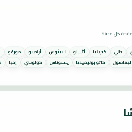
صفحة كل مدينة.
دالي
كيرينيا
أثيينو
لابيثوس
أراديبو
مورفو
ل
ليماسول
كاتو بوليميديا
يبسوناس
كولوسي
إمبا
ج
ا