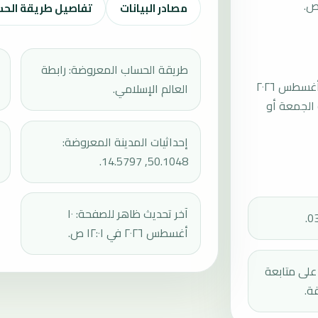
ص.
مصادر البيانات
تفاصيل طريقة الح
طريقة الحساب المعروضة: رابطة
موعد صلاة الجمعة القادمة في تشيرني موست بتاريخ الجمعة، ١٤ أغسطس ٢٠٢٦
العالم الإسلامي.
ة الخطبة عند 13:16، ثم إقامة الجمعة أو
إحداثيات المدينة المعروضة:
50.1048, 14.5797.
آخر تحديث ظاهر للصفحة: ١٠
أغسطس ٢٠٢٦ في ١٢:٠١ ص.
دك على متابعة
ة.