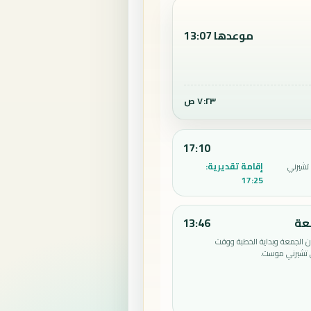
موعدها 13:07
٧:٢٣ ص
17:10
إقامة تقديرية:
تشيرني
17:25
عة
13:46
الجمعة وبداية الخطبة ووقت
 تشيرني موست.