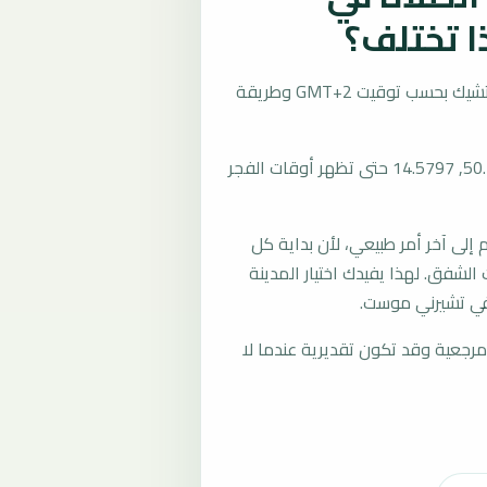
 تختلف؟
تُحسب مواقيت الصلاة في تشيرني موست، التشيك بحسب توقيت GMT+2 وطريقة
المرجع العام للمدينة يستخدم إحداثيات 50.1048, 14.5797 حتى تظهر أوقات الفجر
لى آخر أمر طبيعي، لأن بداية كل
الشفق. لهذا يفيدك اختيار المدينة
في تشيرني موست.
رجعية وقد تكون تقديرية عندما لا