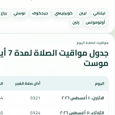
ليتناني
ليبن
كوبيليسي
جيجكوف
نوسلي
براغ
أولوموتس
زلين
مواقيت الصلاة اليوم
جدول م
موست
اليوم
أذان صلاة الفجر
ال
يعرض هذا الجدول مواقيت الصلاة لمدة 7 أيام في تشيرني موست، بما يشمل الفجر والشروق والظهر والعصر والمغرب والعشاء.
الاثنين، ١٠ أغسطس ٢٠٢٦
03:21
44
الثلاثاء، ١١ أغسطس ٢٠٢٦
03:24
45