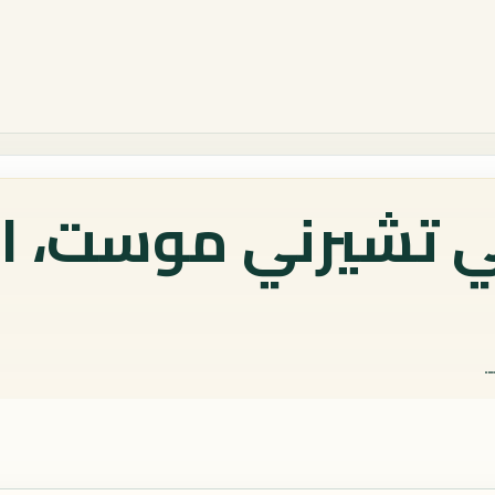
ي تشيرني موست، ا