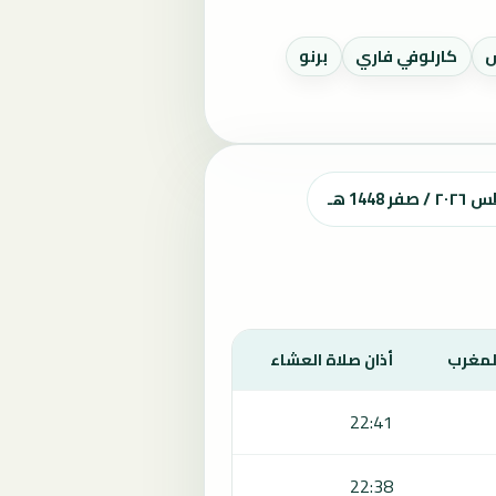
س
كارلوفي فاري
برنو
14 هـ
المغرب
أذان صلاة العشاء
22:41
22:38