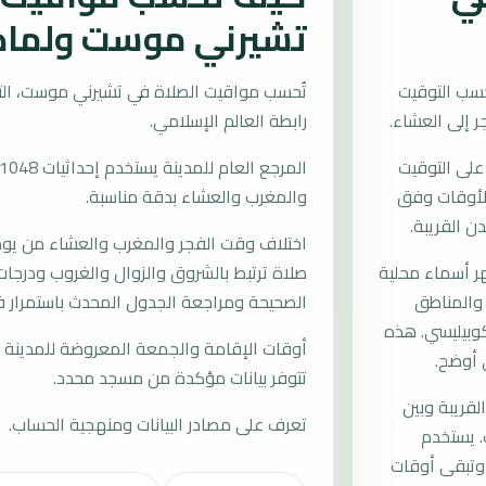
تشيرني موست ولماذا
سب التوقيت
رابطة العالم الإسلامي.
على التوقيت
ب الأوقات وفق
والمغرب والعشاء بدقة مناسبة.
ن القريبة.
اختلاف وقت الفجر والمغرب والعشاء من يوم إ
 أسماء محلية
صلاة ترتبط بالشروق والزوال والغروب ودرجات 
 والمناطق
الصحيحة ومراجعة الجدول المحدث باستمرار 
كوبيليسي. هذه
أوقات الإقامة والجمعة المعروضة للمدينة م
 أوضح.
تتوفر بيانات مؤكدة من مسجد محدد.
لقريبة وبين
تعرف على مصادر البيانات ومنهجية الحساب.
. يستخدم
وتبقى أوقات