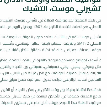
تشيرني موست، التشيك
في هذه الصفحة تجد مواقيت الصلاة في تشيرني موست، التشيك ح
المحلي، مع الصلاة القادمة الظهر عند 13:07 وجدول اليوم من الفجر إلى العشاء.
تشيرني موست تقع في التشيك. يعتمد جدول المواقيت اليومية هنا 
المحلي GMT+2 وطريقة الحساب رابطة العالم الإسلامي، وتُحس
موقع المدينة الجغرافي لذلك قد تختلف دقائق الأذان قليلًا عن المد
2 أسماء لجوامع ومساجد معروفة ظاهرة في هذه الصفحة، وتظهر
مثل بيسيكي، بيسيلي، بيكي، جيسينيكي، فسيتاتي بين الأحياء والقرى
القريبة، ويمكن مقارنة المواقيت مع مدن قريبة مثل ليتناني، ليبن، 
التفاصيل تساعد الزائر على قراءة جدول المواقيت ضمن سياق محلي
قد تلاحظ اختلافًا بسيطًا بين وقت الأذان في بعض الأحياء أو القرى ا
مرجع المدينة، خصوصًا في الأماكن البعيدة عن مركز تشيرني موست
مواقيت الصلاة هذا المرجع كوقت أذان عام على مستوى المدينة، 