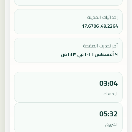
إحداثيات المدينة
49.2264, 17.6706
آخر تحديث الصفحة
٩ أغسطس ٢٠٢٦ في ١:١٣ ص
03:04
الإمساك
05:32
الشروق