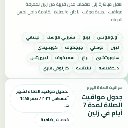
انتقل مباشرة إلى صفحات مدن قريبة من زلين لمعرفة
مواقيت الصلاة ووقت الأذان والصلاة القادمة داخل نفس
الدولة.
أولوموتس
برنو
تشيرني موست
ليتناني
ليبن
نوسلي
جيجكوف
كوبيليسي
هلوبوتشبي
براغ
سميخوف
ليبيريتس
ديجفيتسه
تبليتسه
كارلوفي فاري
مواقيت الصلاة اليوم
تحميل مواعيد الصلاة لشهر
جدول مواقيت
أغسطس ٢٠٢٦ / صفر 1448
الصلاة لمدة 7
هـ
أيام في زلين
خدمات إضافية