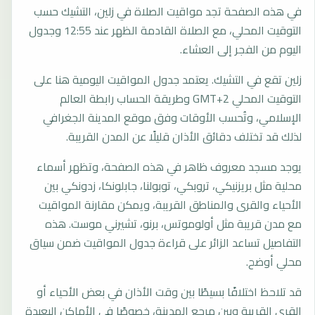
في هذه الصفحة تجد مواقيت الصلاة في زلين، التشيك حسب
التوقيت المحلي، مع الصلاة القادمة الظهر عند 12:55 وجدول
اليوم من الفجر إلى العشاء.
زلين تقع في التشيك. يعتمد جدول المواقيت اليومية هنا على
التوقيت المحلي GMT+2 وطريقة الحساب رابطة العالم
الإسلامي، وتُحسب الأوقات وفق موقع المدينة الجغرافي
لذلك قد تختلف دقائق الأذان قليلًا عن المدن القريبة.
يوجد مسجد معروف ظاهر في هذه الصفحة، وتظهر أسماء
محلية مثل بريزنيكي، تروبكي، توبولنا، جابلونكا، زدونكي بين
الأحياء والقرى والمناطق القريبة، ويمكن مقارنة المواقيت
مع مدن قريبة مثل أولوموتس، برنو، تشيرني موست. هذه
التفاصيل تساعد الزائر على قراءة جدول المواقيت ضمن سياق
محلي أوضح.
قد تلاحظ اختلافًا بسيطًا بين وقت الأذان في بعض الأحياء أو
القرى القريبة وبين مرجع المدينة، خصوصًا في الأماكن البعيدة