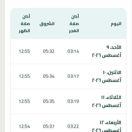
أذان
أذان
أذان
اليوم
صلاة
الشروق
صلاة
صلا
الفجر
الظهر
العص
يعرض هذا الجدول مواقيت الصلاة لمدة 7 أيام في زلين، بما يشمل الفجر والشروق والظهر والعصر والمغرب والعشاء.
الأحد، ٩
:57
12:55
05:32
03:14
أغسطس ٢٠٢٦
الاثنين، ١٠
:57
12:55
05:34
03:17
أغسطس ٢٠٢٦
الثلاثاء، ١١
:56
12:55
05:35
03:19
أغسطس ٢٠٢٦
الأربعاء، ١٢
:55
12:54
05:37
03:22
أغسطس ٢٠٢٦