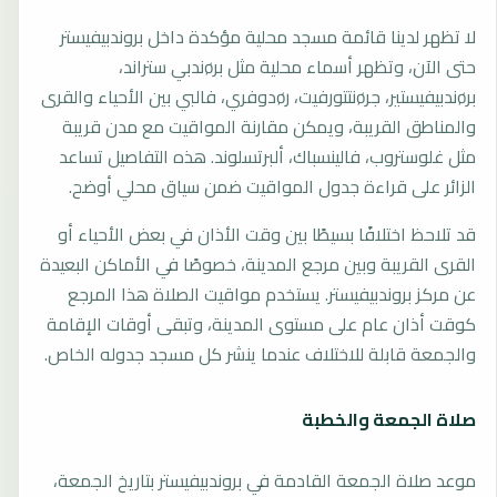
لا تظهر لدينا قائمة مسجد محلية مؤكدة داخل بروندبيفيستر
حتى الآن، وتظهر أسماء محلية مثل برøندبي ستراند،
برøندبيفيستير، جرøنتتورفيت، رøدوفري، فالبي بين الأحياء والقرى
والمناطق القريبة، ويمكن مقارنة المواقيت مع مدن قريبة
مثل غلوستروب، فالينسباك، ألبرتسلوند. هذه التفاصيل تساعد
الزائر على قراءة جدول المواقيت ضمن سياق محلي أوضح.
قد تلاحظ اختلافًا بسيطًا بين وقت الأذان في بعض الأحياء أو
القرى القريبة وبين مرجع المدينة، خصوصًا في الأماكن البعيدة
عن مركز بروندبيفيستر. يستخدم مواقيت الصلاة هذا المرجع
كوقت أذان عام على مستوى المدينة، وتبقى أوقات الإقامة
والجمعة قابلة للاختلاف عندما ينشر كل مسجد جدوله الخاص.
صلاة الجمعة والخطبة
موعد صلاة الجمعة القادمة في بروندبيفيستر بتاريخ الجمعة،