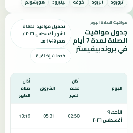
ترورود
أليرود
كوغه
ليليرود
هورشولم
مواقيت الصلاة اليوم
تحميل مواعيد الصلاة
جدول مواقيت
لشهر أغسطس ٢٠٢٦ /
الصلاة لمدة 7 أيام
صفر 1448 هـ
في بروندبيفيستر
خدمات إضافية
أذان
أذان
أذان
اليوم
صلاة
الشروق
صلاة
صلا
الفجر
الظهر
العص
يعرض هذا الجدول مواقيت الصلاة لمدة 7 أيام في بروندبيفيستر، بما يشمل الفجر والشروق والظهر والعصر والمغرب والعشاء.
الأحد، ٩
:25
13:16
05:31
02:58
أغسطس ٢٠٢٦