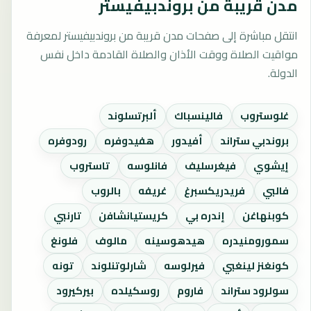
مدن قريبة من بروندبيفيستر
انتقل مباشرة إلى صفحات مدن قريبة من بروندبيفيستر لمعرفة
مواقيت الصلاة ووقت الأذان والصلاة القادمة داخل نفس
الدولة.
غلوستروب
فالينسباك
ألبرتسلوند
بروندبي ستراند
أفيدور
هفيدوفره
رودوفره
إيشوي
فيغرسليف
فانلوسه
تاستروب
فالبي
فريدريكسبرغ
غريفه
بالروب
كوبنهاغن
إندره بي
كريستيانشافن
تارنبي
سمورومنيدره
هيدهوسينه
مالوف
فلونغ
كونغنز لينغبي
فيرلوسه
شارلوتنلوند
تونه
سولرود ستراند
فاروم
روسكيلده
بيركيرود