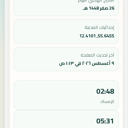
26 صفر 1448 هـ
إحداثيات المدينة
55.6455, 12.4101
آخر تحديث الصفحة
٩ أغسطس ٢٠٢٦ في ١:١٣ ص
02:48
الإمساك
05:31