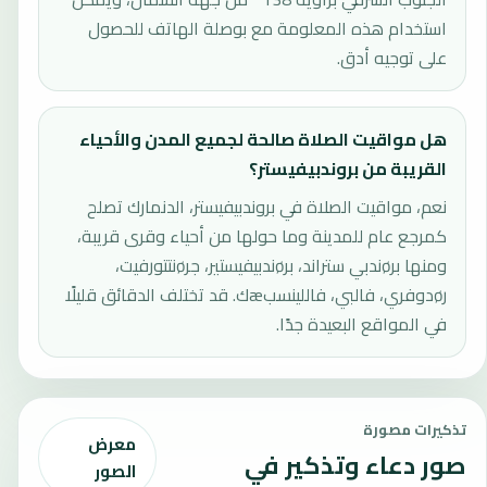
استخدام هذه المعلومة مع بوصلة الهاتف للحصول
على توجيه أدق.
هل مواقيت الصلاة صالحة لجميع المدن والأحياء
القريبة من بروندبيفيستر؟
نعم، مواقيت الصلاة في بروندبيفيستر، الدنمارك تصلح
كمرجع عام للمدينة وما حولها من أحياء وقرى قريبة،
ومنها برøندبي ستراند، برøندبيفيستير، جرøنتتورفيت،
رøدوفري، فالبي، فاللينسبæك. قد تختلف الدقائق قليلًا
في المواقع البعيدة جدًا.
تذكيرات مصورة
معرض
صور دعاء وتذكير في
الصور