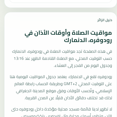
دليل الزائر
مواقيت الصلاة وأوقات الأذان في
رودوفره، الدنمارك
في هذه الصفحة تجد مواقيت الصلاة في رودوفره، الدنمارك
حسب التوقيت المحلي، مع الصلاة القادمة الظهر عند 13:16
وجدول اليوم من الفجر إلى العشاء.
رودوفره تقع في الدنمارك. يعتمد جدول المواقيت اليومية هنا
على التوقيت المحلي GMT+2 وطريقة الحساب رابطة العالم
الإسلامي، وتُحسب الأوقات وفق موقع المدينة الجغرافي
لذلك قد تختلف دقائق الأذان قليلًا عن المدن القريبة.
لا تظهر لدينا قائمة مسجد محلية مؤكدة داخل رودوفره حتى
الآن، وتظهر أسماء محلية مثل افيدøري، باككيهوسيني،