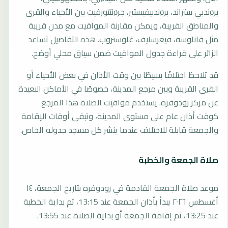
برøندبي ستراند، برøندبيفيستير، جرøنتتورفيت بين الأحياء والقرى
والمناطق القريبة، ويمكن مقارنة المواقيت مع مدن قريبة
مثل فانلوسه، فيغرسليف، غلوستروب. هذه التفاصيل تساعد
الزائر على قراءة جدول المواقيت ضمن سياق محلي أوضح.
قد تلاحظ اختلافًا بسيطًا بين وقت الأذان في بعض الأحياء أو
القرى القريبة وبين مرجع المدينة، خصوصًا في الأماكن البعيدة
عن مركز رودوفره. يستخدم مواقيت الصلاة هذا المرجع
كوقت أذان عام على مستوى المدينة، وتبقى أوقات الإقامة
والجمعة قابلة للاختلاف عندما ينشر كل مسجد جدوله الخاص.
صلاة الجمعة والخطبة
موعد صلاة الجمعة القادمة في رودوفره بتاريخ الجمعة، ١٤
أغسطس ٢٠٢٦ يبدأ بأذان الجمعة عند 13:15، ثم بداية الخطبة
عند 13:25، ثم إقامة الجمعة أو بداية الصلاة عند 13:55.