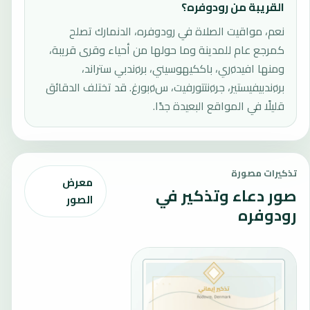
القريبة من رودوفره؟
نعم، مواقيت الصلاة في رودوفره، الدنمارك تصلح
كمرجع عام للمدينة وما حولها من أحياء وقرى قريبة،
ومنها افيدøري، باككيهوسيني، برøندبي ستراند،
برøندبيفيستير، جرøنتتورفيت، سøبورغ. قد تختلف الدقائق
قليلًا في المواقع البعيدة جدًا.
تذكيرات مصورة
معرض
صور دعاء وتذكير في
الصور
رودوفره