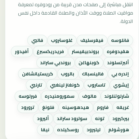
انتقل مباشرة إلى صفحات مدن قريبة من رودوفره لمعرفة
مواقيت الصلاة ووقت الأذان والصلاة القادمة داخل نفس
الدولة.
فانلوسه
فيغرسليف
غلوستروب
فالبي
هفيدوفره
بروندبيفيستر
فريدريكسبرغ
أفيدور
ألبرتسلوند
كوبنهاغن
بروندبي ستراند
إندره بي
فالينسباك
بالروب
كريستيانشافن
إيشوي
تاستروب
كونغنز لينغبي
تارنبي
شارلوتنلوند
مالوف
سمورومنيدره
فيرلوسه
غريفه
فاروم
هيدهوسينه
فلونغ
ترورود
بيركيرود
تونه
سولرود ستراند
أليرود
هورشولم
ليليرود
روسكيلده
نيفا