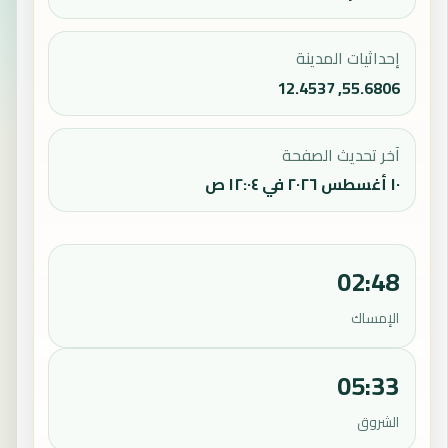
إحداثيات المدينة
55.6806, 12.4537
آخر تحديث الصفحة
١٠ أغسطس ٢٠٢٦ في ١٢:٠٤ ص
02:48
الإمساك
05:33
الشروق