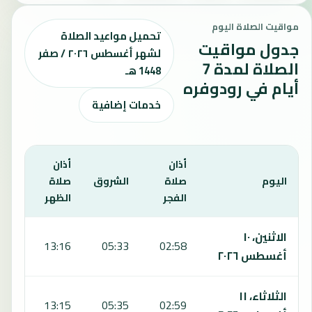
مواقيت الصلاة اليوم
تحميل مواعيد الصلاة
جدول مواقيت
لشهر أغسطس ٢٠٢٦ / صفر
الصلاة لمدة 7
1448 هـ
أيام في رودوفره
خدمات إضافية
أذان
أذان
أذان
اليوم
صلاة
الشروق
صلاة
صلا
الفجر
الظهر
العص
يعرض هذا الجدول مواقيت الصلاة لمدة 7 أيام في رودوفره، بما يشمل الفجر والشروق والظهر والعصر والمغرب والعشاء.
الاثنين، ١٠
:24
13:16
05:33
02:58
أغسطس ٢٠٢٦
الثلاثاء، ١١
:23
13:15
05:35
02:59