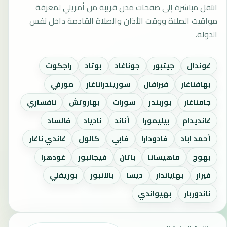
انتقل مباشرة إلى صفحات مدن قريبة من أمريلي لمعرفة
مواقيت الصلاة ووقت الأذان والصلاة القادمة داخل نفس
الدولة.
غوندال
جيتبور
جوناغاد
بوتاد
راجكوت
بهافناغار
فيرافال
سوريندراناغار
مورفي
جامناغار
بوربندر
سورات
بهاروتش
نافساري
غانديدام
بيليمورا
أناند
نادياد
فالساد
أحمد آباد
فادودارا
فابي
كالول
غاندي ناغار
بهوج
ماهيسانا
باتان
فيجالبور
غودهرا
فيرار
بهاياندار
ديسا
بالانبور
بوريفلي
ناندوربار
بهيواندي