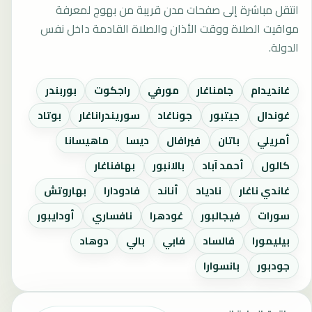
انتقل مباشرة إلى صفحات مدن قريبة من بهوج لمعرفة
مواقيت الصلاة ووقت الأذان والصلاة القادمة داخل نفس
الدولة.
غانديدام
جامناغار
مورفي
راجكوت
بوربندر
غوندال
جيتبور
جوناغاد
سوريندراناغار
بوتاد
أمريلي
باتان
فيرافال
ديسا
ماهيسانا
كالول
أحمد آباد
بالانبور
بهافناغار
غاندي ناغار
نادياد
أناند
فادودارا
بهاروتش
سورات
فيجالبور
غودهرا
نافساري
أودايبور
بيليمورا
فالساد
فابي
بالي
دوهاد
جودبور
بانسوارا