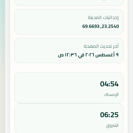
إحداثيات المدينة
23.2540, 69.6693
آخر تحديث الصفحة
٩ أغسطس ٢٠٢٦ في ١٢:٣٦ ص
04:54
الإمساك
06:25
الشروق