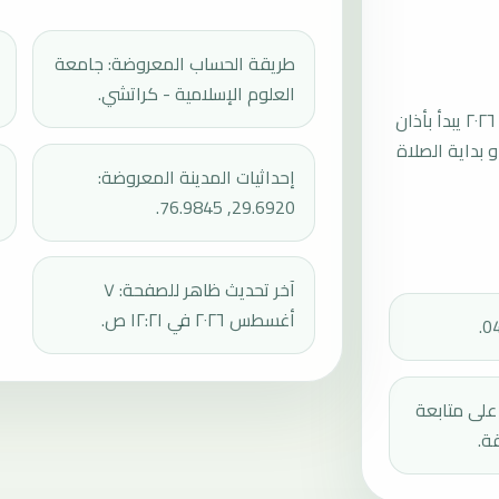
طريقة الحساب المعروضة: جامعة
العلوم الإسلامية - كراتشي.
موعد صلاة الجمعة القادمة في كارنال بتاريخ الجمعة، ٧ أغسطس ٢٠٢٦ يبدأ بأذان
ثم إقامة الجمعة أو بداية الصلاة
إحداثيات المدينة المعروضة:
29.6920, 76.9845.
آخر تحديث ظاهر للصفحة: ٧
أغسطس ٢٠٢٦ في ١٢:٢١ ص.
دك على متابعة
ة.