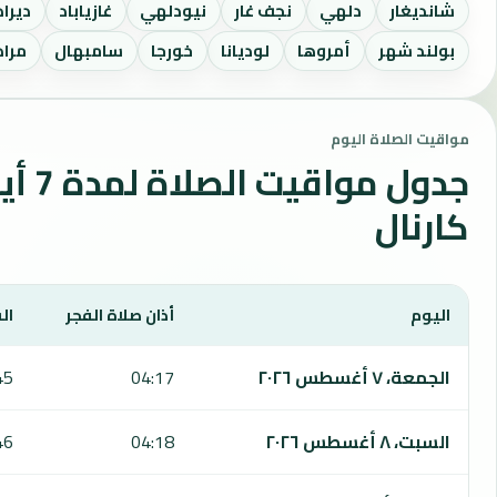
شانديغار
دلهي
نجف غار
نيودلهي
غازياباد
ديرا
بولند شهر
أمروها
لوديانا
خورجا
سامبهال
مراد 
مواقيت الصلاة اليوم
جدول مواقي
كارنال
اليوم
أذان صلاة الفجر
ال
يعرض هذا الجدول مواقيت الصلاة لمدة 7 أيام في كارنال، بما يشمل الفجر والشروق والظهر والعصر والمغرب والعشاء.
الجمعة، ٧ أغسطس ٢٠٢٦
04:17
45
السبت، ٨ أغسطس ٢٠٢٦
04:18
46