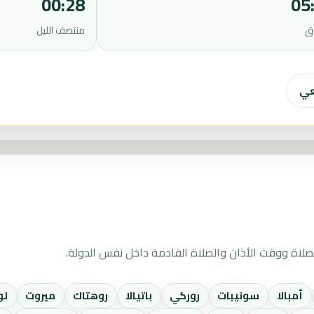
00:28
05
ق
منتصف الليل
عي
صلاة ووقت الأذان والصلاة القادمة داخل نفس الدولة.
أمبالا
سونيبات
روركي
باتيالا
روهتاك
ميروت
لو