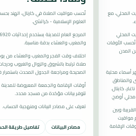
ت المحلي، مع
العلوم الإسلامية - كراتشي.
يت المحلي
 وتُحسب الأوقات
والمغرب والعشاء بدقة مناسبة.
ن المدن
اختلاف وقت الفجر والمغرب والعشاء من يوم إ
صلاة ترتبط بالشروق والزوال والغروب ودرجات 
 أسماء محلية
الصحيحة ومراجعة الجدول المحدث باستمرار في
قرى والمناطق
أوقات الإقامة والجمعة المعروضة للمدينة م
غار، كايتال.
تتوفر بيانات مؤكدة من مسجد محدد.
 محلي أوضح.
تعرف على مصادر البيانات ومنهجية الحساب.
لقريبة وبين
م مواقيت
قات الإقامة
مصادر البيانات
تفاصيل طريقة الح