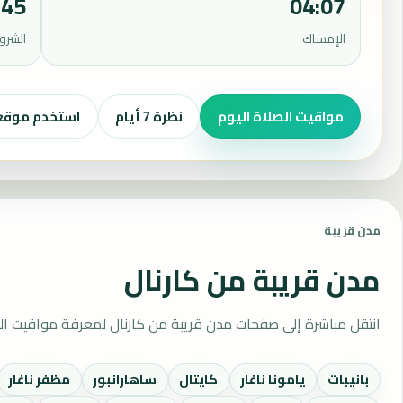
:45
04:07
الإمساك
الشرو
مواقيت الصلاة اليوم
نظرة 7 أيام
استخدم موق
مدن قريبة
مدن قريبة من كارنال
انتقل مباشرة إلى صفحات مدن قريبة من كارنال لمعرفة مواقيت ال
بانيبات
يامونا ناغار
كايتال
ساهارانبور
مظفر ناغار