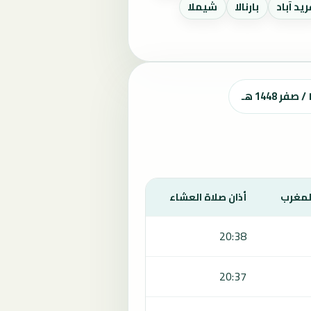
ريد آباد
بارنالا
شيملا
المغرب
أذان صلاة العشاء
20:38
20:37