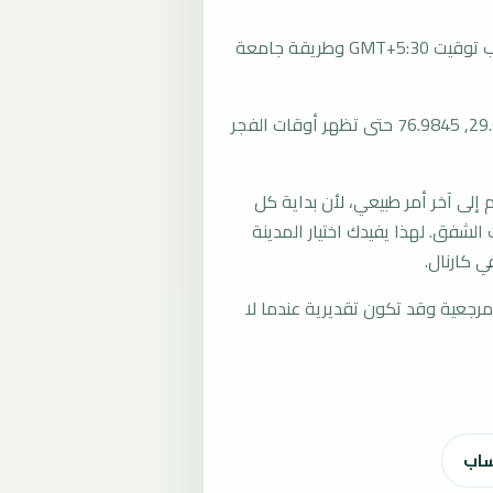
تُحسب مواقيت الصلاة في كارنال، الهند بحسب توقيت GMT+5:30 وطريقة جامعة
المرجع العام للمدينة يستخدم إحداثيات 29.6920, 76.9845 حتى تظهر أوقات الفجر
لى آخر أمر طبيعي، لأن بداية كل
الشفق. لهذا يفيدك اختيار المدينة
 كارنال.
رجعية وقد تكون تقديرية عندما لا
ساب