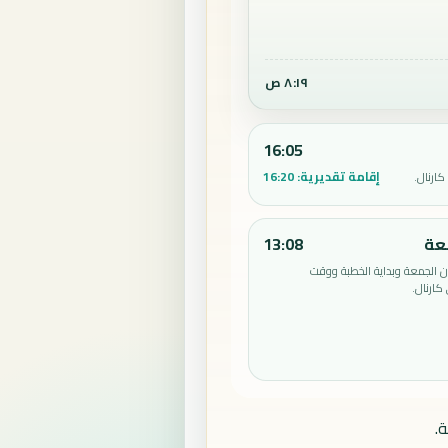
٨:١٩ ص
16:05
إقامة تقديرية:
16:20
ارنال.
عة
13:08
الجمعة وبداية الخطبة ووقت
كارنال.
.