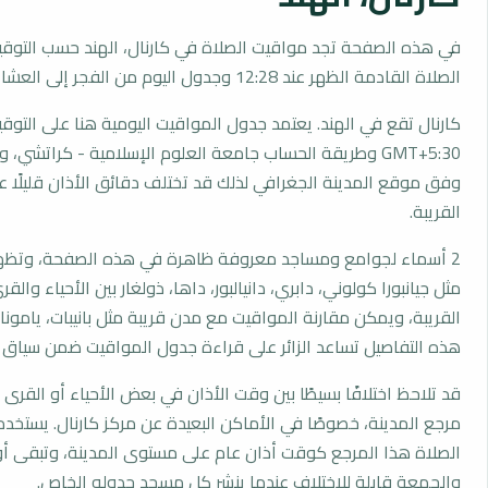
في هذه الصفحة تجد مواقيت الصلاة في كارنال، الهند حسب التوقي
الصلاة القادمة الظهر عند 12:28 وجدول اليوم من الفجر إلى العشاء.
كارنال تقع في الهند. يعتمد جدول المواقيت اليومية هنا على التوق
GMT+5:30 وطريقة الحساب جامعة العلوم الإسلامية - كراتشي،
وفق موقع المدينة الجغرافي لذلك قد تختلف دقائق الأذان قليلًا ع
القريبة.
2 أسماء لجوامع ومساجد معروفة ظاهرة في هذه الصفحة، وتظهر
مثل جيانبورا كولوني، دابري، دانيالبور، داها، ذولغار بين الأحياء وال
القريبة، ويمكن مقارنة المواقيت مع مدن قريبة مثل بانيبات، يامونا نا
هذه التفاصيل تساعد الزائر على قراءة جدول المواقيت ضمن سياق
قد تلاحظ اختلافًا بسيطًا بين وقت الأذان في بعض الأحياء أو القرى ا
مرجع المدينة، خصوصًا في الأماكن البعيدة عن مركز كارنال. يستخد
الصلاة هذا المرجع كوقت أذان عام على مستوى المدينة، وتبقى أو
والجمعة قابلة للاختلاف عندما ينشر كل مسجد جدوله الخاص.