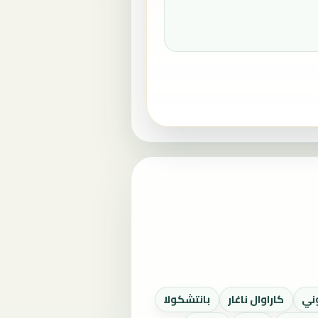
ني
كاراوال ناغار
بانتشكولا