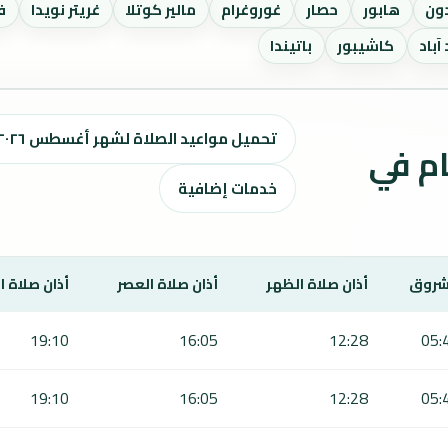
دون
هابور
حصار
غوروغرام
مالير كوتلا
غريتر نويدا
ف
آباد
كاشيبور
باتيندا
تحميل مواعيد الصلاة لشهر أغسطس ٢٠٢٦ / صفر 1448 هـ
ت الصلاة لمدة 7 أيام في
خدمات إضافية
شروق
أذان صلاة الظهر
أذان صلاة العصر
أذان صلاة 
19:10
16:05
12:28
05:
19:10
16:05
12:28
05: