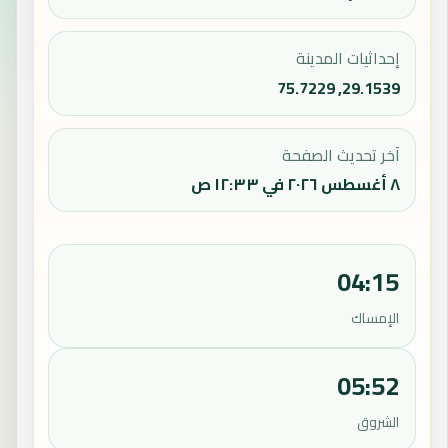
إحداثيات المدينة
29.1539, 75.7229
آخر تحديث الصفحة
٨ أغسطس ٢٠٢٦ في ١٢:٣٣ ص
04:15
الإمساك
05:52
الشروق