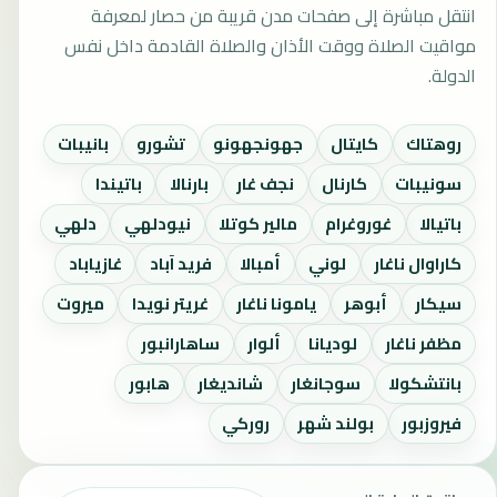
انتقل مباشرة إلى صفحات مدن قريبة من حصار لمعرفة
مواقيت الصلاة ووقت الأذان والصلاة القادمة داخل نفس
الدولة.
روهتاك
كايتال
جهونجهونو
تشورو
بانيبات
سونيبات
كارنال
نجف غار
بارنالا
باتيندا
باتيالا
غوروغرام
مالير كوتلا
نيودلهي
دلهي
كاراوال ناغار
لوني
أمبالا
فريد آباد
غازياباد
سيكار
أبوهر
يامونا ناغار
غريتر نويدا
ميروت
مظفر ناغار
لوديانا
ألوار
ساهارانبور
بانتشكولا
سوجانغار
شانديغار
هابور
فيروزبور
بولند شهر
روركي