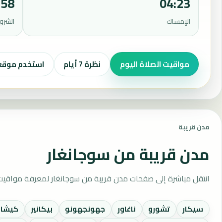
:58
04:23
الإمساك
الشرو
مواقيت الصلاة اليوم
نظرة 7 أيام
استخدم موق
مدن قريبة
مدن قريبة من سوجانغار
انتقل مباشرة إلى صفحات مدن قريبة من سوجانغار لمعرفة مواقيت 
سيكار
تشورو
ناغاور
جهونجهونو
بيكانير
كيشان