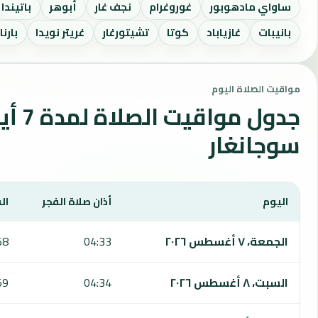
ساواي مادهوبور
غوروغرام
نجف غار
أبوهر
باتيندا
بانيبات
غازياباد
كوتا
تشيتورغار
غريتر نويدا
بارنال
مواقيت الصلاة اليوم
جدول مواقي
سوجانغار
اليوم
أذان صلاة الفجر
ال
يعرض هذا الجدول مواقيت الصلاة لمدة 7 أيام في سوجانغار، بما يشمل الفجر والشروق والظهر والعصر والمغرب والعشاء.
الجمعة، ٧ أغسطس ٢٠٢٦
04:33
58
السبت، ٨ أغسطس ٢٠٢٦
04:34
59