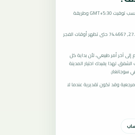
تُحسب مواقيت الصلاة في سوجانغار، الهند بحسب توقيت GMT+5:30 وطريقة
المرجع العام للمدينة يستخدم إحداثيات 27.7000, 74.4667 حتى تظهر أوقات الفجر
لى آخر أمر طبيعي، لأن بداية كل
الشفق. لهذا يفيدك اختيار المدينة
ي سوجانغار.
رجعية وقد تكون تقديرية عندما لا
ساب