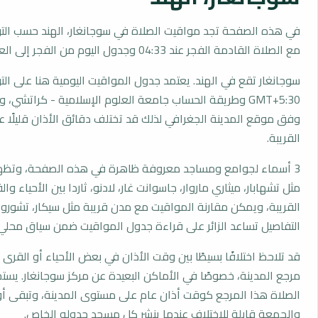
في هذه الصفحة تجد مواقيت الصلاة في سوجانغار، الهند حسب الت
مع الصلاة القادمة الفجر عند 04:33 وجدول اليوم من الفجر إلى العشاء.
سوجانغار تقع في الهند. يعتمد جدول المواقيت اليومية هنا على ال
GMT+5:30 وطريقة الحساب جامعة العلوم الإسلامية - كراتشي،
وفق موقع المدينة الجغرافي لذلك قد تختلف دقائق الأذان قليلًا ع
القريبة.
3 أسماء لجوامع ومساجد معروفة ظاهرة في هذه الصفحة، وتظهر
مثل تشهابار، ميثاري ماروار، جاسوانت غار، لادنو، ثاردا بين الأحياء و
القريبة، ويمكن مقارنة المواقيت مع مدن قريبة مثل سيكار، تشورو، 
التفاصيل تساعد الزائر على قراءة جدول المواقيت ضمن سياق محلي
قد تلاحظ اختلافًا بسيطًا بين وقت الأذان في بعض الأحياء أو القرى ا
مرجع المدينة، خصوصًا في الأماكن البعيدة عن مركز سوجانغار. يس
الصلاة هذا المرجع كوقت أذان عام على مستوى المدينة، وتبقى أو
والجمعة قابلة للاختلاف عندما ينشر كل مسجد جدوله الخاص.