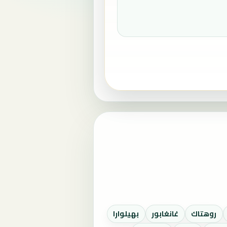
روهتاك
غانغابور
بهيلوارا