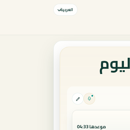
العربية
ليوم
موعدها 04:33