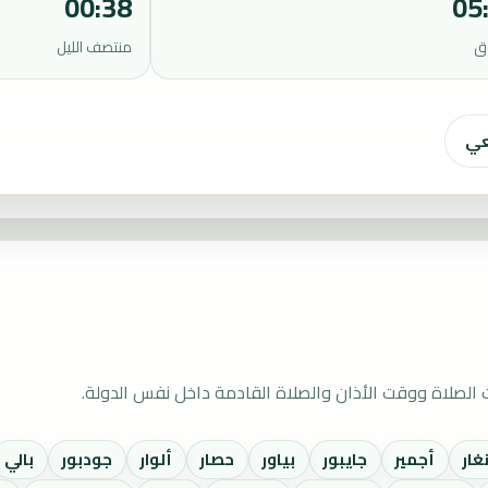
00:38
05
ق
منتصف الليل
عي
الصلاة ووقت الأذان والصلاة القادمة داخل نفس الدولة.
غار
أجمير
جايبور
بياور
حصار
ألوار
جودبور
بالي