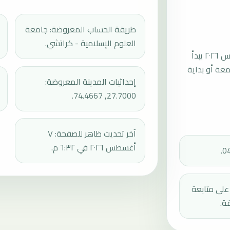
طريقة الحساب المعروضة: جامعة
العلوم الإسلامية - كراتشي.
موعد صلاة الجمعة القادمة في سوجانغار بتاريخ الجمعة، ٧ أغسطس ٢٠٢٦ يبدأ
عند 12:48، ثم إقامة الجمعة أو بداية
إحداثيات المدينة المعروضة:
27.7000, 74.4667.
آخر تحديث ظاهر للصفحة: ٧
أغسطس ٢٠٢٦ في ٦:٣٢ م.
دك على متابعة
ة.