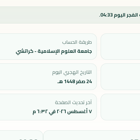
طريقة الحساب
جامعة العلوم الإسلامية - كراتشي
التاريخ الهجري اليوم
24 صفر 1448 هـ
آخر تحديث الصفحة
٧ أغسطس ٢٠٢٦ في ٦:٣٢ م