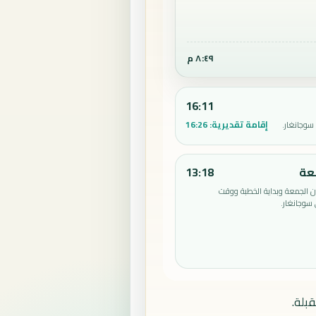
٨:٤٩ م
16:11
إقامة تقديرية:
16:26
سوجانغار.
عة
13:18
الجمعة وبداية الخطبة ووقت
سوجانغار.
بلة.