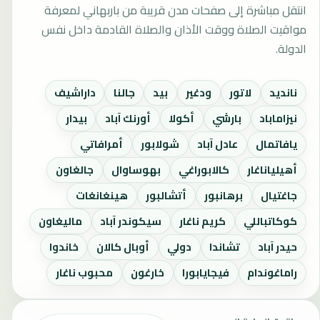
انتقل مباشرة إلى صفحات مدن قريبة من باربهاني لمعرفة
مواقيت الصلاة ووقت الأذان والصلاة القادمة داخل نفس
الدولة.
نانديد
لاتور
ودغير
بيد
جالنا
داراشيف
نيزاماباد
بارشي
أكولا
أورنك آباد
بيدار
يافاتمال
عادل آباد
شولابور
أمرافاتي
أهيلياناغار
كالابوراغي
بهوساوال
جالغاون
جاغتيال
برهانبور
أتشالبور
هينغانغات
كوكاتباللي
كريم ناغار
سيكوندر آباد
ماليغاون
حيدر آباد
تشاندا
دولي
أوبال كالان
خاندوا
راماغوندام
فيجايابورا
خارغون
محبوب ناغار