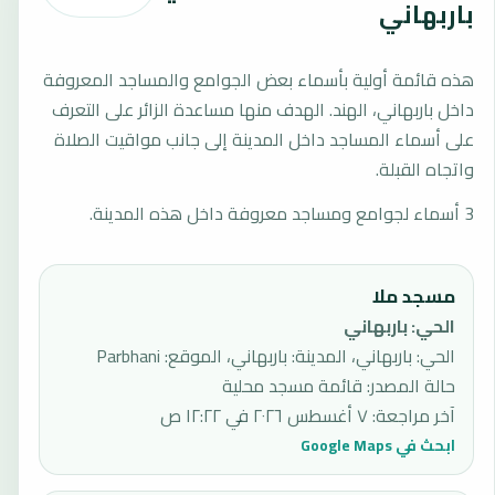
باربهاني
هذه قائمة أولية بأسماء بعض الجوامع والمساجد المعروفة
داخل باربهاني، الهند. الهدف منها مساعدة الزائر على التعرف
على أسماء المساجد داخل المدينة إلى جانب مواقيت الصلاة
واتجاه القبلة.
3 أسماء لجوامع ومساجد معروفة داخل هذه المدينة.
مسجد ملا
الحي
:
باربهاني
الحي: باربهاني، المدينة: باربهاني، الموقع: Parbhani
حالة المصدر
:
قائمة مسجد محلية
آخر مراجعة
:
٧ أغسطس ٢٠٢٦ في ١٢:٢٢ ص
ابحث في Google Maps