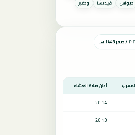
ديواس
فيديشا
ودغير
المغرب
أذان صلاة العشاء
20:14
20:13