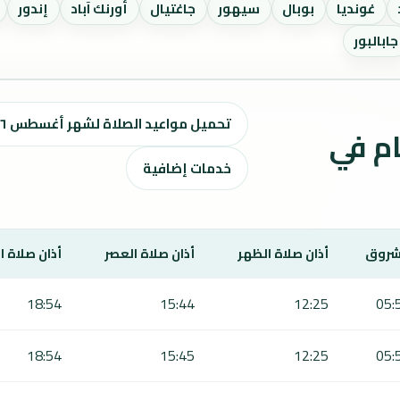
غونديا
بوبال
سيهور
جاغتيال
أورنك آباد
إندور
جابالبور
تحميل مواعيد الصلاة لشهر أغسطس ٢٠٢٦ / صفر 1448 هـ
ت الصلاة لمدة 7 أيام في
خدمات إضافية
شروق
أذان صلاة الظهر
أذان صلاة العصر
أذان صلاة 
18:54
15:44
12:25
05:
18:54
15:45
12:25
05: