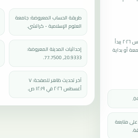
طريقة الحساب المعروضة: جامعة
العلوم الإسلامية - كراتشي.
موعد صلاة الجمعة القادمة في أمرافاتي بتاريخ الجمعة، ٧ أغسطس ٢٠٢٦ يبدأ
إحداثيات المدينة المعروضة:
عند 12:35، ثم إقامة الجمعة أو بداية
20.9333, 77.7500.
آخر تحديث ظاهر للصفحة: ٧
أغسطس ٢٠٢٦ في ١٢:١٩ ص.
دك على متابعة
ة.