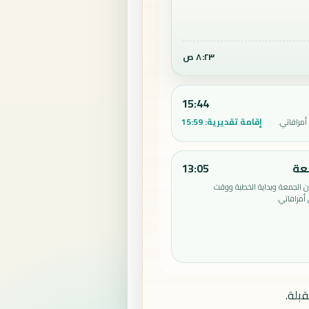
٨:٢٤ ص
15:44
إقامة تقديرية:
15:59
مرافاتي.
عة
13:05
الجمعة وبداية الخطبة ووقت
أمرافاتي.
بلة.