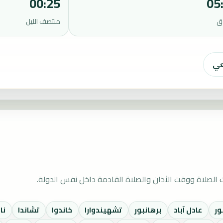
00:25
05
ق
منتصف الليل
عي
الصلاة ووقت الأذان والصلاة القادمة داخل نفس الدولة.
ور
عادل آباد
برهانبور
تشهيندوارا
خاندوا
تشاندا
نا