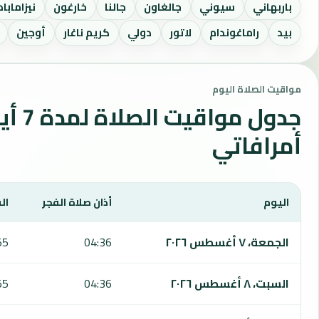
باربهاني
سيوني
جالغاون
جالنا
خارغون
نيزاماباد
بيد
راماغوندام
لاتور
دولي
كريم ناغار
أوجين
مواقيت الصلاة اليوم
جدول مواقي
أمرافاتي
اليوم
أذان صلاة الفجر
ال
يعرض هذا الجدول مواقيت الصلاة لمدة 7 أيام في أمرافاتي، بما يشمل الفجر والشروق والظهر والعصر والمغرب والعشاء.
الجمعة، ٧ أغسطس ٢٠٢٦
04:36
55
السبت، ٨ أغسطس ٢٠٢٦
04:36
55