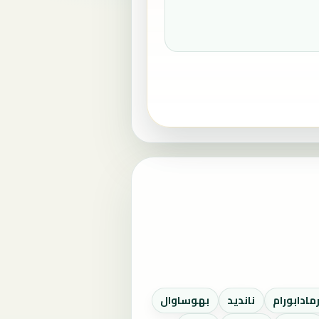
رمادابورام
نانديد
بهوساوال