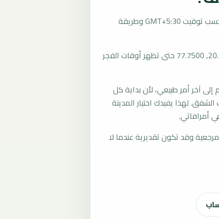
تُحسب مواقيت الصلاة في أمرافاتي، الهند بحسب توقيت GMT+5:30 وطريقة
المرجع العام للمدينة يستخدم إحداثيات 20.9333, 77.7500 حتى تظهر أوقات الفجر
لى آخر أمر طبيعي، لأن بداية كل
الشفق. لهذا يفيدك اختيار المدينة
ي أمرافاتي.
رجعية وقد تكون تقديرية عندما لا
ساب