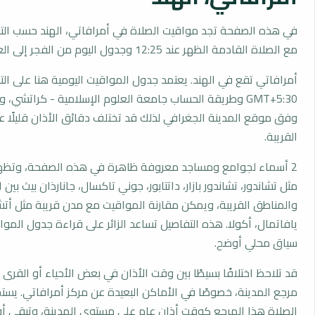
في هذه الصفحة تجد مواقيت الصلاة في أمرافاتي، الهند حسب الت
مع الصلاة القادمة الظهر عند 12:25 وجدول اليوم من الفجر إلى العشاء.
أمرافاتي تقع في الهند. يعتمد جدول المواقيت اليومية هنا على ال
GMT+5:30 وطريقة الحساب جامعة العلوم الإسلامية - كراتشي،
وفق موقع المدينة الجغرافي لذلك قد تختلف دقائق الأذان قليلًا ع
القريبة.
2 أسماء لجوامع ومساجد معروفة ظاهرة في هذه الصفحة، وتظهر
مثل تشاندور، تشاندور بازار، داتتابور، جوني تاكسال، جانارذان بيث بين 
والمناطق القريبة، ويمكن مقارنة المواقيت مع مدن قريبة مثل أتشا
يافاتمال، أكولا. هذه التفاصيل تساعد الزائر على قراءة جدول الم
سياق محلي أوضح.
قد تلاحظ اختلافًا بسيطًا بين وقت الأذان في بعض الأحياء أو القرى ا
مرجع المدينة، خصوصًا في الأماكن البعيدة عن مركز أمرافاتي. يس
الصلاة هذا المرجع كوقت أذان عام على مستوى المدينة، وتبقى أو