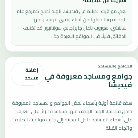
القريبة من فيديشا؟
نعم، مواقيت الصلاة في فيديشا، الهند تصلح كمرجع عام
للمدينة وما حولها من أحياء وقرى قريبة، ومنها
سانتشي، سوروب ناغار، جايرتجانج، سولتانبور. قد تختلف
الدقائق قليلًا في المواقع البعيدة جدًا.
الجوامع والمساجد
إضافة
جوامع ومساجد معروفة في
مسجد
فيديشا
هذه قائمة أولية بأسماء بعض الجوامع والمساجد المعروفة
داخل فيديشا، الهند. الهدف منها مساعدة الزائر على التعرف
على أسماء المساجد داخل المدينة إلى جانب مواقيت الصلاة
واتجاه القبلة.