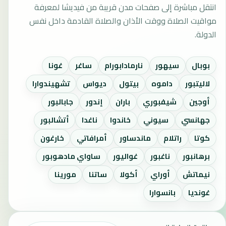
انتقل مباشرة إلى صفحات مدن قريبة من فيديشا لمعرفة
مواقيت الصلاة ووقت الأذان والصلاة القادمة داخل نفس
الدولة.
بوبال
سيهور
نارمادابورام
ساغر
غونا
لاليتبور
داموه
بيتول
ديواس
تشهيندوارا
أوجين
شيفبوري
باران
إندور
جابالبور
جهانسي
سيوني
خاندوا
ناغدا
أتشالبور
كوتا
راتلام
ماندساور
أمرافاتي
خارغون
برهانبور
ناغبور
غواليور
ساواي مادهوبور
نيماتش
أوراي
أكولا
ساتنا
مورينا
غونديا
بانسوارا