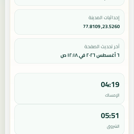
إحداثيات المدينة
23.5260, 77.8109
آخر تحديث الصفحة
٦ أغسطس ٢٠٢٦ في ١٢:١٨ ص
04:19
الإمساك
05:51
الشروق