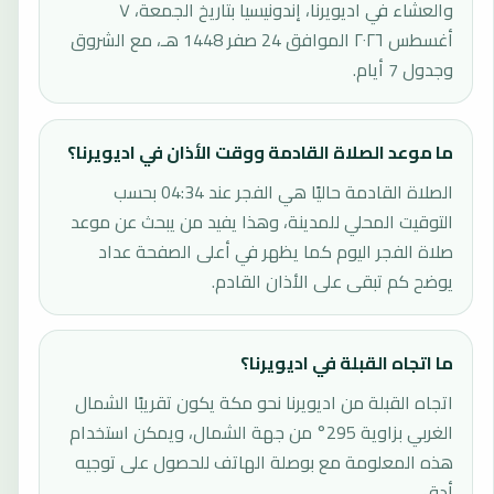
والعشاء في اديويرنا، إندونيسيا بتاريخ الجمعة، ٧
أغسطس ٢٠٢٦ الموافق 24 صفر 1448 هـ، مع الشروق
وجدول 7 أيام.
ما موعد الصلاة القادمة ووقت الأذان في اديويرنا؟
الصلاة القادمة حاليًا هي الفجر عند 04:34 بحسب
التوقيت المحلي للمدينة، وهذا يفيد من يبحث عن موعد
صلاة الفجر اليوم كما يظهر في أعلى الصفحة عداد
يوضح كم تبقى على الأذان القادم.
ما اتجاه القبلة في اديويرنا؟
اتجاه القبلة من اديويرنا نحو مكة يكون تقريبًا الشمال
الغربي بزاوية 295° من جهة الشمال، ويمكن استخدام
هذه المعلومة مع بوصلة الهاتف للحصول على توجيه
أدق.