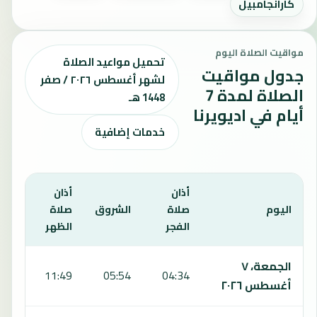
كارانجامبيل
مواقيت الصلاة اليوم
تحميل مواعيد الصلاة
جدول مواقيت
لشهر أغسطس ٢٠٢٦ / صفر
الصلاة لمدة 7
1448 هـ
أيام في اديويرنا
خدمات إضافية
أذان
أذان
أذان
اليوم
صلاة
الشروق
صلاة
صلا
الفجر
الظهر
العص
يعرض هذا الجدول مواقيت الصلاة لمدة 7 أيام في اديويرنا، بما يشمل الفجر والشروق والظهر والعصر والمغرب والعشاء.
الجمعة، ٧
:11
11:49
05:54
04:34
أغسطس ٢٠٢٦