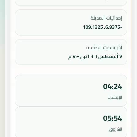
إحداثيات المدينة
-6.9375, 109.1325
آخر تحديث الصفحة
٧ أغسطس ٢٠٢٦ في ٧:٠٠ م
04:24
الإمساك
05:54
الشروق