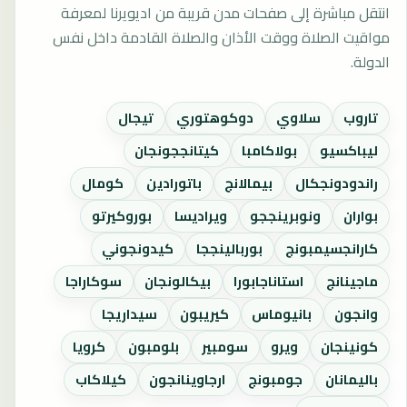
انتقل مباشرة إلى صفحات مدن قريبة من اديويرنا لمعرفة
مواقيت الصلاة ووقت الأذان والصلاة القادمة داخل نفس
الدولة.
تاروب
سلاوي
دوكوهتوري
تيجال
ليباكسيو
بولاكامبا
كيتانججونجان
راندودونجكال
بيمالانج
باتورادين
كومال
بواران
ونوبرينججو
ويراديسا
بوروكيرتو
كارانجسيمبونج
بوربالينججا
كيدونجوني
ماجينانج
استاناجابورا
بيكالونجان
سوكاراجا
وانجون
بانيوماس
كيريبون
سيداريجا
كونينجان
ويرو
سومبير
بلومبون
كرويا
باليمانان
جومبونج
ارجاوينانجون
كيلاكاب