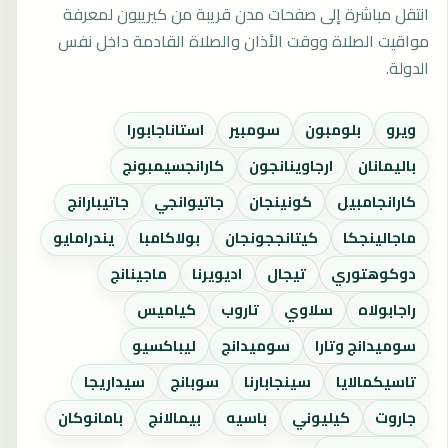
انتقل مباشرة إلى صفحات مدن قريبة من كيريبون لمعرفة
مواقيت الصلاة ووقت الأذان والصلاة القادمة داخل نفس
الدولة.
ويرو
بلومبون
سومبير
استاناجابورا
باليمانان
ارجاوينانجون
كارانجسيمبونج
كارانجامبيل
كونينجان
جاتيوانجي
جاتيبارانج
ماجالينجكا
كيتانججونجان
بولاكامبا
يندرامايو
دوكوهتوري
تيجال
اديويرنا
ماجينانج
راجابولاه
سلاوي
تاروب
كياميس
سوميدانج وتارا
سوميدانج
ليباكسيو
تاسيكمالايا
سينجابارنا
سوبانج
سيداريجا
جاروت
كيليوني
باسيه
بيمالانج
بامانوكان