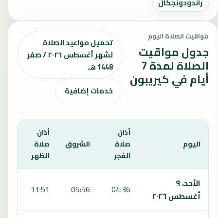
راندودونجكال
مواقيت الصلاة اليوم
تحميل مواعيد الصلاة
جدول مواقيت
لشهر أغسطس ٢٠٢٦ / صفر
الصلاة لمدة 7
1448 هـ
أيام في كيريبون
خدمات إضافية
أذان
أذان
أذان
اليوم
صلاة
الشروق
صلاة
صلا
الفجر
الظهر
العص
يعرض هذا الجدول مواقيت الصلاة لمدة 7 أيام في كيريبون، بما يشمل الفجر والشروق والظهر والعصر والمغرب والعشاء.
الأحد، ٩
:12
11:51
05:56
04:36
أغسطس ٢٠٢٦