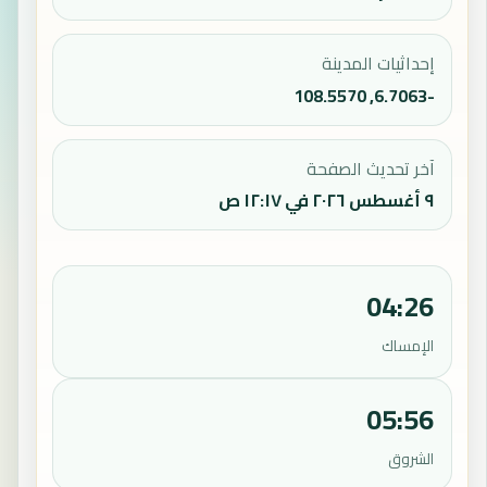
إحداثيات المدينة
-6.7063, 108.5570
آخر تحديث الصفحة
٩ أغسطس ٢٠٢٦ في ١٢:١٧ ص
04:26
الإمساك
05:56
الشروق