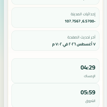
إحداثيات المدينة
-6.5700, 107.7567
آخر تحديث الصفحة
٧ أغسطس ٢٠٢٦ في ٧:٠٢ م
04:29
الإمساك
05:59
الشروق