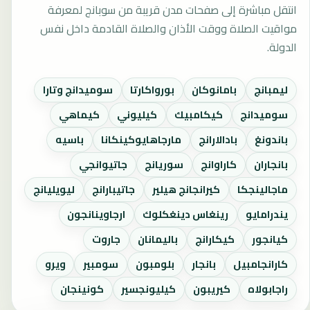
انتقل مباشرة إلى صفحات مدن قريبة من سوبانج لمعرفة
مواقيت الصلاة ووقت الأذان والصلاة القادمة داخل نفس
الدولة.
ليمبانج
بامانوكان
بورواكارتا
سوميدانج وتارا
سوميدانج
كيكامبيك
كيليوني
كيماهي
باندونغ
بادالارانج
مارجاهايوكينكانا
باسيه
بانجاران
كاراوانج
سوريانج
جاتيوانجي
ماجالينجكا
كيرانجانج هيلير
جاتيبارانج
ليويليانج
يندرامايو
رينغاس دينغكلوك
ارجاوينانجون
كيانجور
كيكارانج
باليمانان
جاروت
كارانجامبيل
بانجار
بلومبون
سومبير
ويرو
راجابولاه
كيريبون
كيليونجسير
كونينجان