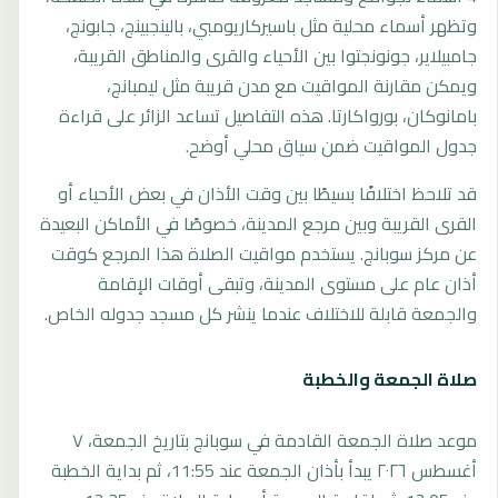
وتظهر أسماء محلية مثل باسيركاريومبي، بالينجبينج، جابونج،
جامبيلاير، جونونجتوا بين الأحياء والقرى والمناطق القريبة،
ويمكن مقارنة المواقيت مع مدن قريبة مثل ليمبانج،
بامانوكان، بورواكارتا. هذه التفاصيل تساعد الزائر على قراءة
جدول المواقيت ضمن سياق محلي أوضح.
قد تلاحظ اختلافًا بسيطًا بين وقت الأذان في بعض الأحياء أو
القرى القريبة وبين مرجع المدينة، خصوصًا في الأماكن البعيدة
عن مركز سوبانج. يستخدم مواقيت الصلاة هذا المرجع كوقت
أذان عام على مستوى المدينة، وتبقى أوقات الإقامة
والجمعة قابلة للاختلاف عندما ينشر كل مسجد جدوله الخاص.
صلاة الجمعة والخطبة
موعد صلاة الجمعة القادمة في سوبانج بتاريخ الجمعة، ٧
أغسطس ٢٠٢٦ يبدأ بأذان الجمعة عند 11:55، ثم بداية الخطبة