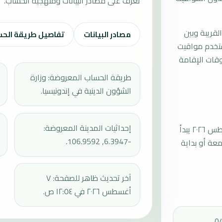
تعرف على مصادر البيانات ومنهجية الحساب.
لقريبة وبين
مصادر البيانات
تفاصيل طريقة الح
ستخدم مواقيت
قات الإقامة
طريقة الحساب المعروضة: وزارة
الشؤون الدينية في إندونيسيا.
إحداثيات المدينة المعروضة:
موعد صلاة الجمعة القادمة في كيليونجسير بتاريخ الجمعة، ٧ أغسطس ٢٠٢٦ يبدأ
-6.3947, 106.9592.
عند 12:08، ثم إقامة الجمعة أو بداية
آخر تحديث ظاهر للصفحة: ٧
أغسطس ٢٠٢٦ في ١٢:٥٤ ص.