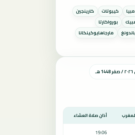
مبيا
كيبوتات
كارينجين
بيك
بورواكارتا
اندونغ
مارجاهايوكينكانا
ـ
المغرب
أذان صلاة العشاء
19:06