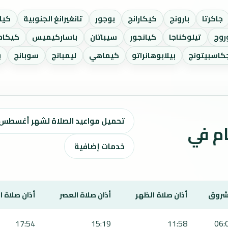
جاكرتا
بارونج
كيكارانج
بوجور
تانغيرانغ الجنوبية
كيا
روج
تيلوكناجا
كيانجور
سيباتان
باساركيميس
كيكام
جكاسبيتونج
بيلابوهانراتو
كيماهي
ليمبانج
سوبانج
ب
تحميل مواعيد الصلاة لشهر أغسطس ٢٠٢٦ / صفر 1448 ه
ت الصلاة لمدة 7 أيام في
خدمات إضافية
شروق
أذان صلاة الظهر
أذان صلاة العصر
أذان صلاة 
17:54
15:19
11:58
06: