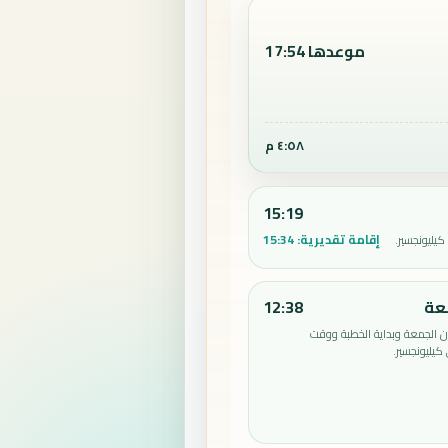
موعدها 17:54
٤:٥٨ م
15:19
إقامة تقديرية:
15:34
يليونجسير.
عة
12:38
الجمعة وبداية الخطبة ووقت
يليونجسير.