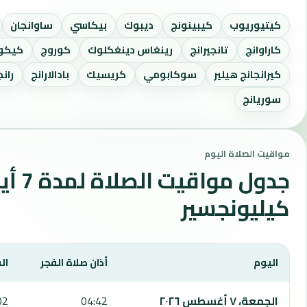
كيتيوريوب
كيبينونج
ديبوك
بيكاسي
ساوانجان
كاراوانج
تانجيرانج
رينغاس دينغكلوك
كوروج
كيكو
كيرانجانج هيلير
سوكابومي
كريسيك
بادالارانج
ران
سوريانج
مواقيت الصلاة اليوم
جدول مواقي
كيليونجسير
اليوم
أذان صلاة الفجر
ال
يعرض هذا الجدول مواقيت الصلاة لمدة 7 أيام في كيليونجسير، بما يشمل الفجر والشروق والظهر والعصر والمغرب والعشاء.
الجمعة، ٧ أغسطس ٢٠٢٦
04:42
02