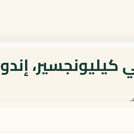
 كيليونجسير، إندو