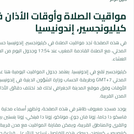
مواقيت الصلاة وأوقات الأذان 
كيليونجسير، إندونيسيا
في هذه الصفحة تجد مواقيت الصلاة في كيليونجسير، إندونيسيا حس
المحلي، مع الصلاة القادمة المغرب عند 17:54 وجدول 
العشاء.
كيليونجسير تقع في إندونيسيا. يعتمد جدول المواقيت اليومية هنا ع
المحلي GMT+7 وطريقة الحساب وزارة الشؤون الدينية في إندوني
الأوقات وفق موقع المدينة الجغرافي لذلك قد تختلف دقائق الأذان 
المدن القريبة.
يوجد مسجد معروف ظاهر في هذه الصفحة، وتظهر أسماء محلية مث
فاسكو دا جاما، زونا فان جوغ، موناكو، زونا دا فينكي، زونا ينستين بي
والقرى والمناطق القريبة، ويمكن مقارنة المواقيت مع مدن قريبة
كيتيوريوب، كيبينونج، ديبوك. هذه التفاصيل تساعد الزائر على قراءة