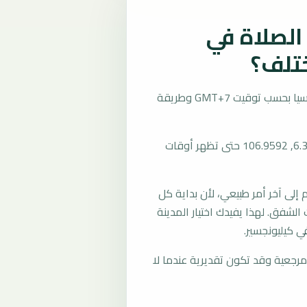
لصلاة في
ختلف؟
تُحسب مواقيت الصلاة في كيليونجسير، إندونيسيا بحسب توقيت GMT+7 وطريقة
المرجع العام للمدينة يستخدم إحداثيات -6.3947, 106.9592 حتى تظهر أوقات
لى آخر أمر طبيعي، لأن بداية كل
الشفق. لهذا يفيدك اختيار المدينة
ي كيليونجسير.
رجعية وقد تكون تقديرية عندما لا