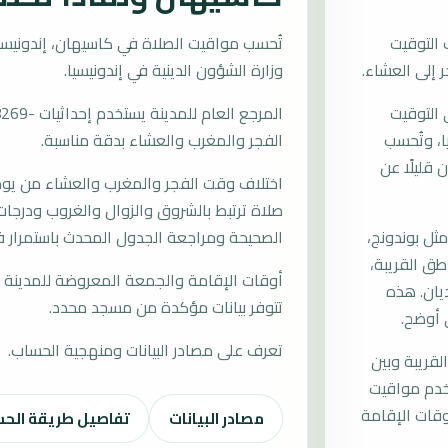
التوقيت
وزارة الشؤون الدينية في إندونيسيا.
 التوقيت
سيا، وتُحسب
الفجر والمغرب والعشاء بدقة مناسبة.
قليلًا عن
اختلاف وقت الفجر والمغرب والعشاء من يوم إ
صلاة ترتبط بالشروق والزوال والغروب ودرجات 
ل بوندونج،
الصحيحة ومراجعة الجدول المحدث باستمرار 
طق القريبة،
أوقات الإقامة والجمعة المعروضة للمدينة م
يان. هذه
تتوفر بيانات مؤكدة من مسجد محدد.
 أوضح.
تعرف على مصادر البيانات ومنهجية الحساب.
لقريبة وبين
تخدم مواقيت
قات الإقامة
مصادر البيانات
تفاصيل طريقة الح