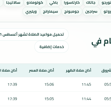
ورجو
جاتاك
كارتاسورا
باكي
كولومادو
سالاتيجا
س
روتو
سراجين
جومبونج
سيمارانج
ويليري
تحميل مواعيد الصلاة لشهر أغسطس ٢٠٢٦ / صفر 1448 هـ
ت الصلاة لمدة 7 أيام في
خدمات إضافية
شروق
أذان صلاة الظهر
أذان صلاة العصر
أذان صلاة 
17:39
15:06
11:45
05:
17:39
15:05
11:44
05: