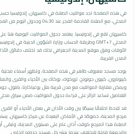
في هذه الصفحة تجد مواقيت الصلاة في كاسيهان، إندونيسيا حسب 
المحلي، مع الصلاة القادمة الفجر عند 04:30 وجدول اليوم من الفجر إلى العشاء.
كاسيهان تقع في إندونيسيا. يعتمد جدول المواقيت اليومية هنا على
المحلي GMT+7 وطريقة الحساب وزارة الشؤون الدينية في إندوني
الأوقات وفق موقع المدينة الجغرافي لذلك قد تختلف دقائق الأذان 
المدن القريبة.
يوجد مسجد معروف ظاهر في هذه الصفحة، وتظهر أسماء محلية مث
كيبونارون، كيبون جونونج، تروكوك، بوكاك بين الأحياء والقرى والمنا
ويمكن مقارنة المواقيت مع مدن قريبة مثل يوغياكارتا، بانتول، جود
التفاصيل تساعد الزائر على قراءة جدول المواقيت ضمن سياق محلي
قد تلاحظ اختلافًا بسيطًا بين وقت الأذان في بعض الأحياء أو القرى ا
مرجع المدينة، خصوصًا في الأماكن البعيدة عن مركز كاسيهان. يس
الصلاة هذا المرجع كوقت أذان عام على مستوى المدينة، وتبقى أو
والجمعة قابلة للاختلاف عندما ينشر كل مسجد جدوله الخاص.