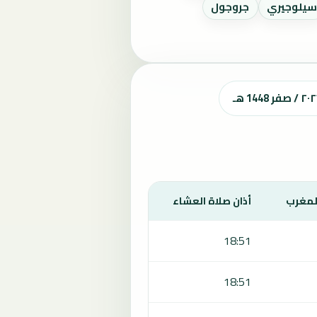
يلوجيري
جروجول
المغرب
أذان صلاة العشاء
18:51
18:51