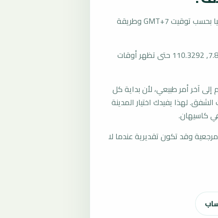
تُحسب مواقيت الصلاة في كاسيهان، إندونيسيا بحسب توقيت GMT+7 وطريقة
المرجع العام للمدينة يستخدم إحداثيات -7.8269, 110.3292 حتى تظهر أوقات
لى آخر أمر طبيعي، لأن بداية كل
الشفق. لهذا يفيدك اختيار المدينة
في كاسيهان.
رجعية وقد تكون تقديرية عندما لا
ساب