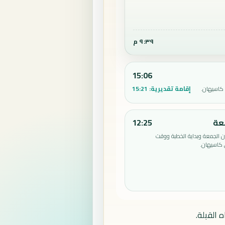
٩:٣٩ م
15:06
إقامة تقديرية:
15:21
 كاسيهان.
عة
12:25
الجمعة وبداية الخطبة ووقت
 كاسيهان.
 القبلة.