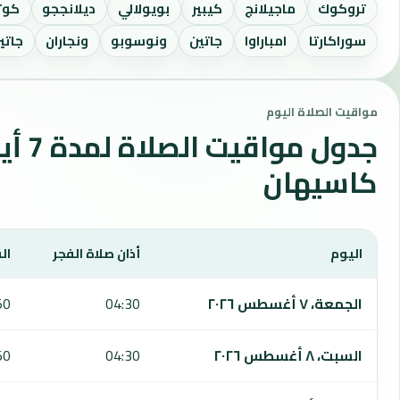
تروكوك
ماجيلانج
كيبير
بويولالي
ديلانججو
كوت
سوراكارتا
امباراوا
جاتين
ونوسوبو
ونجاران
جاتي
مواقيت الصلاة اليوم
جدول مواقي
كاسيهان
اليوم
أذان صلاة الفجر
ال
يعرض هذا الجدول مواقيت الصلاة لمدة 7 أيام في كاسيهان، بما يشمل الفجر والشروق والظهر والعصر والمغرب والعشاء.
الجمعة، ٧ أغسطس ٢٠٢٦
04:30
50
السبت، ٨ أغسطس ٢٠٢٦
04:30
50