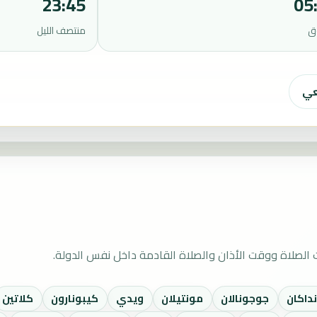
23:45
05
ق
منتصف الليل
عي
الصلاة ووقت الأذان والصلاة القادمة داخل نفس الدولة.
داكان
جوجونالان
مونتيلان
ويدي
كيبونارون
كلاتين