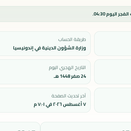
طريقة الحساب
وزارة الشؤون الدينية في إندونيسيا
التاريخ الهجري اليوم
24 صفر 1448 هـ
آخر تحديث الصفحة
٧ أغسطس ٢٠٢٦ في ٧:٠١ م