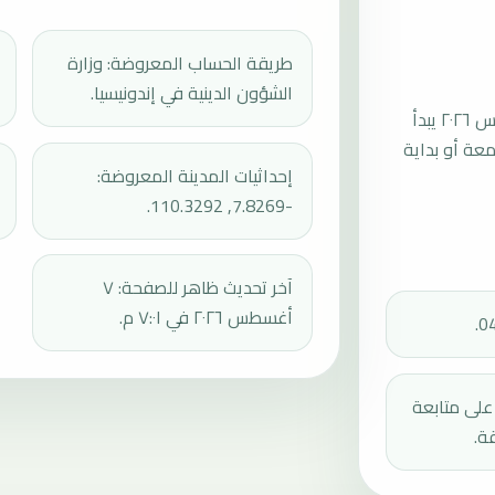
طريقة الحساب المعروضة: وزارة
الشؤون الدينية في إندونيسيا.
موعد صلاة الجمعة القادمة في كاسيهان بتاريخ الجمعة، ٧ أغسطس ٢٠٢٦ يبدأ
عند 11:55، ثم إقامة الجمعة أو بداية
إحداثيات المدينة المعروضة:
-7.8269, 110.3292.
آخر تحديث ظاهر للصفحة: ٧
أغسطس ٢٠٢٦ في ٧:٠١ م.
دك على متابعة
ة.