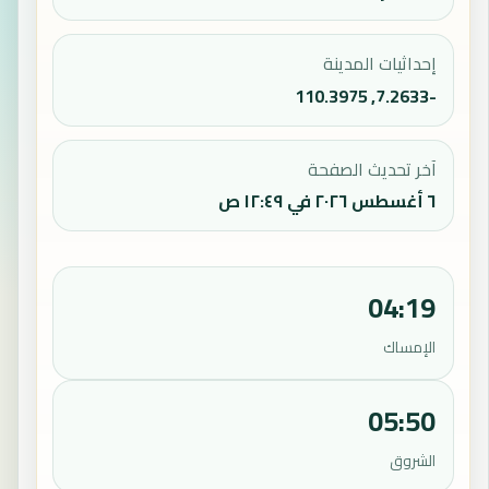
إحداثيات المدينة
-7.2633, 110.3975
آخر تحديث الصفحة
٦ أغسطس ٢٠٢٦ في ١٢:٤٩ ص
04:19
الإمساك
05:50
الشروق