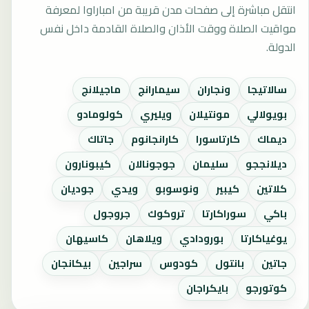
انتقل مباشرة إلى صفحات مدن قريبة من امباراوا لمعرفة
مواقيت الصلاة ووقت الأذان والصلاة القادمة داخل نفس
الدولة.
سالاتيجا
ونجاران
سيمارانج
ماجيلانج
بويولالي
مونتيلان
ويليري
كولومادو
ديماك
كارتاسورا
كارانجانوم
جاتاك
ديلانججو
سليمان
جوجونالان
كيبونارون
كلاتين
كيبير
ونوسوبو
ويدي
جوديان
باكي
سوراكارتا
تروكوك
جروجول
يوغياكارتا
بورودادي
ويلاهان
كاسيهان
جاتين
بانتول
كودوس
سراجين
بيكانجان
كوتورجو
بايكراجان