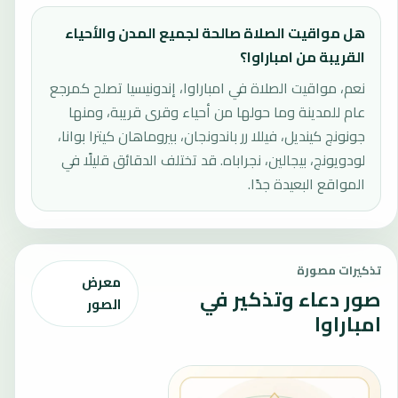
هل مواقيت الصلاة صالحة لجميع المدن والأحياء
القريبة من امباراوا؟
نعم، مواقيت الصلاة في امباراوا، إندونيسيا تصلح كمرجع
عام للمدينة وما حولها من أحياء وقرى قريبة، ومنها
جونونج كينديل، فيللا رر باندونجان، بيروماهان كيترا بوانا،
لودويونج، بيجالين، نجراباه. قد تختلف الدقائق قليلًا في
المواقع البعيدة جدًا.
تذكيرات مصورة
معرض
صور دعاء وتذكير في
الصور
امباراوا