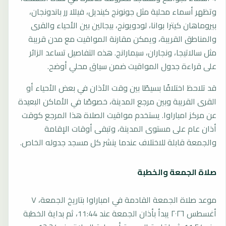
وتظهر أسماء محلية مثل جونونج كينديل، فيللا رر باندونجان،
بيروماهان كيترا بوانا، لودويونج، بيجالين بين الأحياء والقرى
والمناطق القريبة، ويمكن مقارنة المواقيت مع مدن قريبة
مثل سالاتيجا، ونجاران، سيمارانج. هذه التفاصيل تساعد الزائر
على قراءة جدول المواقيت ضمن سياق محلي أوضح.
قد تلاحظ اختلافًا بسيطًا بين وقت الأذان في بعض الأحياء أو
القرى القريبة وبين مرجع المدينة، خصوصًا في الأماكن البعيدة
عن مركز امباراوا. يستخدم مواقيت الصلاة هذا المرجع كوقت
أذان عام على مستوى المدينة، وتبقى أوقات الإقامة
والجمعة قابلة للاختلاف عندما ينشر كل مسجد جدوله الخاص.
صلاة الجمعة والخطبة
موعد صلاة الجمعة القادمة في امباراوا بتاريخ الجمعة، ٧
أغسطس ٢٠٢٦ يبدأ بأذان الجمعة عند 11:44، ثم بداية الخطبة