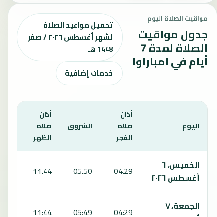
مواقيت الصلاة اليوم
تحميل مواعيد الصلاة
جدول مواقيت
لشهر أغسطس ٢٠٢٦ / صفر
الصلاة لمدة 7
1448 هـ
أيام في امباراوا
خدمات إضافية
أذان
أذان
أذان
اليوم
صلاة
الشروق
صلاة
صلاة
الفجر
الظهر
العص
يعرض هذا الجدول مواقيت الصلاة لمدة 7 أيام في امباراوا، بما يشمل الفجر والشروق والظهر والعصر والمغرب والعشاء.
الخميس، ٦
5:05
11:44
05:50
04:29
أغسطس ٢٠٢٦
الجمعة، ٧
5:05
11:44
05:49
04:29