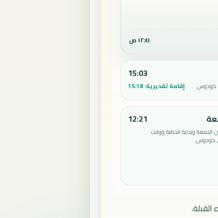
١٢:٤١ ص
15:03
إقامة تقديرية:
15:18
ي كودوس.
عة
12:21
الجمعة وبداية الخطبة ووقت
ي كودوس.
القبلة.