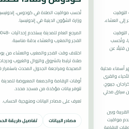
التوقيت
وزارة الشؤون الدينية في إندونيسيا.
التوقيت
سيا، وتُحسب
الفجر والمغرب والعشاء بدقة مناسبة.
قليلًا عن
اختلاف وقت الفجر والمغرب والعشاء من يوم إ
صلاة ترتبط بالشروق والزوال والغروب ودرجات 
 أسماء محلية
الصحيحة ومراجعة الجدول المحدث باستمرار
الأحياء والقرى
أوقات الإقامة والجمعة المعروضة للمدينة م
اجان، جيبوج،
تتوفر بيانات مؤكدة من مسجد محدد.
من سياق محلي
تعرف على مصادر البيانات ومنهجية الحساب.
لقريبة وبين
خدم مواقيت
مصادر البيانات
تفاصيل طريقة الح
قات الإقامة