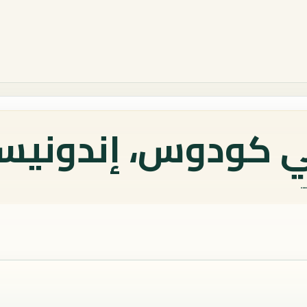
 كودوس، إندونيسي