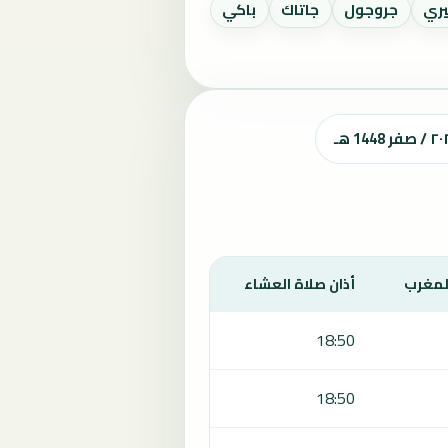
يري
جروجول
جاتاك
باكي
المغرب
أذان صلاة العشاء
18:50
18:50