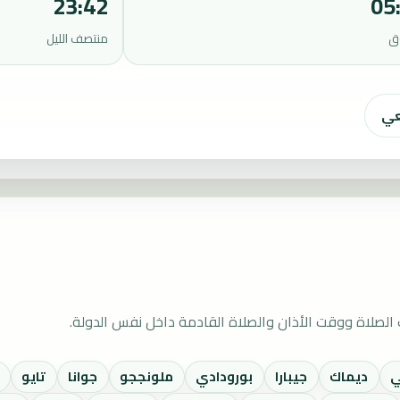
23:42
05
ق
منتصف الليل
عي
صلاة ووقت الأذان والصلاة القادمة داخل نفس الدولة.
ي
ديماك
جيبارا
بورودادي
ملونججو
جوانا
تايو