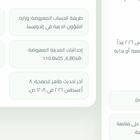
طريقة الحساب المعروضة: وزارة
الشؤون الدينية في إندونيسيا.
موعد صلاة الجمعة القادمة في كودوس بتاريخ الجمعة، ١٤ أغسطس ٢٠٢٦ يبدأ
إحداثيات المدينة المعروضة:
عند 11:51، ثم إقامة الجمعة أو بداية
-6.8048, 110.8405.
آخر تحديث ظاهر للصفحة: ٨
أغسطس ٢٠٢٦ في ١٢:٠٨ ص.
دك على متابعة
ة.