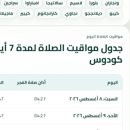
ونجاران
بلورا
لاسيم
سالاتيجا
امباراوا
سراجين
كيبو
ديلانججو
نجاوي
كارانجانوم
كيبير
ماجيلان
مواقيت الصلاة اليوم
جدول مواقي
كودوس
اليوم
أذان صلاة الفجر
ال
يعرض هذا الجدول مواقيت الصلاة لمدة 7 أيام في كودوس، بما يشمل الفجر والشروق والظهر والعصر والمغرب والعشاء.
السبت، ٨ أغسطس ٢٠٢٦
04:27
47
الأحد، ٩ أغسطس ٢٠٢٦
04:27
47