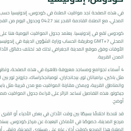
في هذه الصفحة تجد مواقيت الصلاة في كودوس، إندونيسيا حسب 
المحلي، مع الصلاة القادمة الفجر عند 04:27 وجدول اليوم من الفجر إلى العشاء.
كودوس تقع في إندونيسيا. يعتمد جدول المواقيت اليومية هنا على 
المحلي GMT+7 وطريقة الحساب وزارة الشؤون الدينية في إندوني
الأوقات وفق موقع المدينة الجغرافي لذلك قد تختلف دقائق الأذان 
المدن القريبة.
4 أسماء لجوامع ومساجد معروفة ظاهرة في هذه الصفحة، وتظهر
مثل باكين، برامباتان لور، بيجانجاران، تومبانجكراساك، جارونج لور بين 
والمناطق القريبة، ويمكن مقارنة المواقيت مع مدن قريبة مثل بايكر
جيكولو. هذه التفاصيل تساعد الزائر على قراءة جدول المواقيت ض
أوضح.
قد تلاحظ اختلافًا بسيطًا بين وقت الأذان في بعض الأحياء أو القرى ا
مرجع المدينة، خصوصًا في الأماكن البعيدة عن مركز كودوس. يست
الصلاة هذا المرجع كوقت أذان عام على مستوى المدينة، وتبقى أو