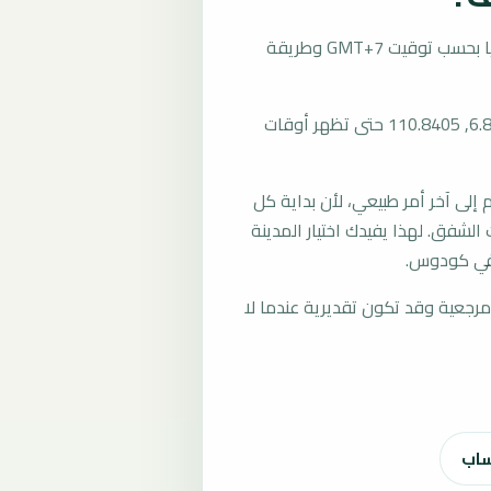
تُحسب مواقيت الصلاة في كودوس، إندونيسيا بحسب توقيت GMT+7 وطريقة
المرجع العام للمدينة يستخدم إحداثيات -6.8048, 110.8405 حتى تظهر أوقات
لى آخر أمر طبيعي، لأن بداية كل
الشفق. لهذا يفيدك اختيار المدينة
 في كودوس.
رجعية وقد تكون تقديرية عندما لا
ساب