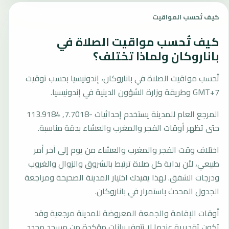
كيف تُحسب المواقيت
كيف تُحسب مواقيت الصلاة في
باناروكان ولماذا تختلف؟
تُحسب مواقيت الصلاة في باناروكان، إندونيسيا بحسب توقيت
GMT+7 وطريقة وزارة الشؤون الدينية في إندونيسيا.
المرجع العام للمدينة يستخدم إحداثيات -7.7018, 113.9184
حتى تظهر أوقات الفجر والمغرب والعشاء بدقة مناسبة.
اختلاف وقت الفجر والمغرب والعشاء من يوم إلى آخر أمر
طبيعي، لأن بداية كل صلاة ترتبط بالشروق والزوال والغروب
ودرجات الشفق. لهذا يفيدك اختيار المدينة الصحيحة ومراجعة
الجدول المحدث باستمرار في باناروكان.
أوقات الإقامة والجمعة المعروضة للمدينة مرجعية وقد
تكون تقديرية عندما لا تتوفر بيانات مؤكدة من مسجد محدد.