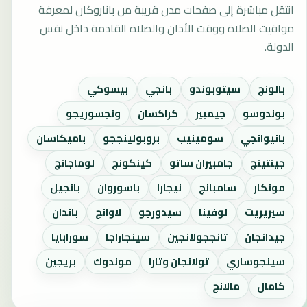
انتقل مباشرة إلى صفحات مدن قريبة من باناروكان لمعرفة
مواقيت الصلاة ووقت الأذان والصلاة القادمة داخل نفس
الدولة.
بالونج
سيتوبوندو
بانجي
بيسوكي
بوندوسو
جيمبير
كراكسان
ونجسوريجو
بانيوانجي
سومينيب
بروبولينججو
باميكاسان
جينتينج
جامبيران ساتو
كينكونج
لوماجانج
مونكار
سامبانج
نيجارا
باسوروان
بانجيل
سيريريت
لوفينا
سيدورجو
لاوانج
باندان
جيدانجان
تانججولانجين
سينجاراجا
سورابايا
سينجوساري
تولانجان وتارا
موندوك
بريجين
كامال
مالانج