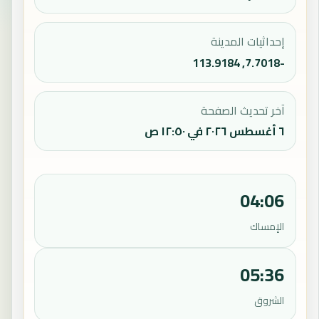
إحداثيات المدينة
-7.7018, 113.9184
آخر تحديث الصفحة
٦ أغسطس ٢٠٢٦ في ١٢:٥٠ ص
04:06
الإمساك
05:36
الشروق