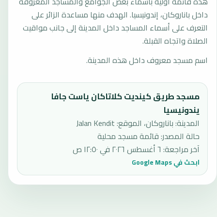
هذه قائمة أولية بأسماء بعض الجوامع والمساجد المعروفة
داخل باناروكان، إندونيسيا. الهدف منها مساعدة الزائر على
التعرف على أسماء المساجد داخل المدينة إلى جانب مواقيت
الصلاة واتجاه القبلة.
اسم مسجد معروف داخل هذه المدينة.
مسجد طريق كينديت كلاتاكان ياست جافا
يندونيسيا
المدينة: باناروكان، الموقع: Jalan Kendit
حالة المصدر
:
قائمة مسجد محلية
آخر مراجعة
:
٦ أغسطس ٢٠٢٦ في ١٢:٥٠ ص
ابحث في Google Maps