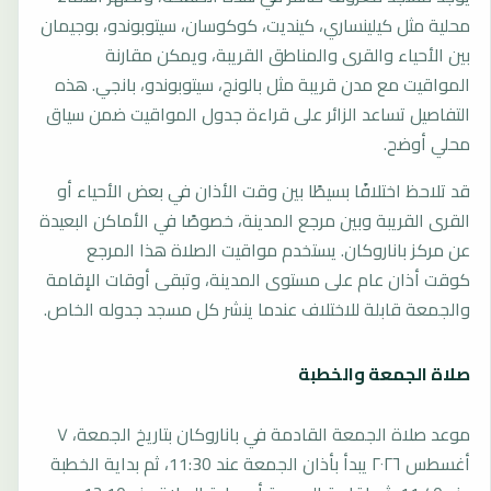
محلية مثل كيلينساري، كينديت، كوكوسان، سيتوبوندو، بوجيمان
بين الأحياء والقرى والمناطق القريبة، ويمكن مقارنة
المواقيت مع مدن قريبة مثل بالونج، سيتوبوندو، بانجي. هذه
التفاصيل تساعد الزائر على قراءة جدول المواقيت ضمن سياق
محلي أوضح.
قد تلاحظ اختلافًا بسيطًا بين وقت الأذان في بعض الأحياء أو
القرى القريبة وبين مرجع المدينة، خصوصًا في الأماكن البعيدة
عن مركز باناروكان. يستخدم مواقيت الصلاة هذا المرجع
كوقت أذان عام على مستوى المدينة، وتبقى أوقات الإقامة
والجمعة قابلة للاختلاف عندما ينشر كل مسجد جدوله الخاص.
صلاة الجمعة والخطبة
موعد صلاة الجمعة القادمة في باناروكان بتاريخ الجمعة، ٧
أغسطس ٢٠٢٦ يبدأ بأذان الجمعة عند 11:30، ثم بداية الخطبة