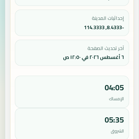
إحداثيات المدينة
-8.4333, 114.3333
آخر تحديث الصفحة
٦ أغسطس ٢٠٢٦ في ١٢:٥٠ ص
04:05
الإمساك
05:35
الشروق