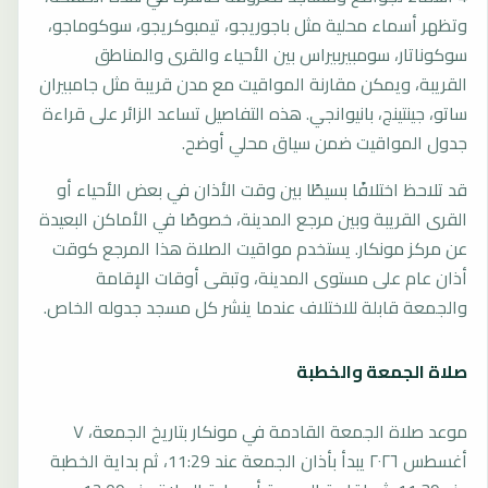
وتظهر أسماء محلية مثل باجوريجو، تيمبوكريجو، سوكوماجو،
سوكوناتار، سومبيربيراس بين الأحياء والقرى والمناطق
القريبة، ويمكن مقارنة المواقيت مع مدن قريبة مثل جامبيران
ساتو، جينتينج، بانيوانجي. هذه التفاصيل تساعد الزائر على قراءة
جدول المواقيت ضمن سياق محلي أوضح.
قد تلاحظ اختلافًا بسيطًا بين وقت الأذان في بعض الأحياء أو
القرى القريبة وبين مرجع المدينة، خصوصًا في الأماكن البعيدة
عن مركز مونكار. يستخدم مواقيت الصلاة هذا المرجع كوقت
أذان عام على مستوى المدينة، وتبقى أوقات الإقامة
والجمعة قابلة للاختلاف عندما ينشر كل مسجد جدوله الخاص.
صلاة الجمعة والخطبة
موعد صلاة الجمعة القادمة في مونكار بتاريخ الجمعة، ٧
أغسطس ٢٠٢٦ يبدأ بأذان الجمعة عند 11:29، ثم بداية الخطبة