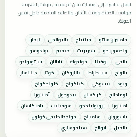
انتقل مباشرة إلى صفحات مدن قريبة من مونكار لمعرفة
مواقيت الصلاة ووقت الأذان والصلاة القادمة داخل نفس
الدولة.
جامبيران ساتو
جينتينج
بانيوانجي
نيجارا
ونجسوريجو
سيريريت
جيمبير
بوندوسو
بانجي
لوفينا
موندوك
تابانان
سيتوبوندو
بالونج
سينجاراجا
باناروكان
كوتا
دينباسار
وبود
بيسوكي
كينكونج
كلونجكونج
لوماجانج
كراكسان
بيدوجول
أملابورا
املابورا
بروبولينججو
سومينيب
باميكاسان
باسوروان
سامبانج
جونجدانجليجي كولون
بانجيل
لاوانج
سينجوساري