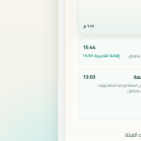
٦:١٨ م
15:44
إقامة تقديرية:
15:59
بيدوجول.
عة
13:03
الجمعة وبداية الخطبة ووقت
بيدوجول.
القبلة.