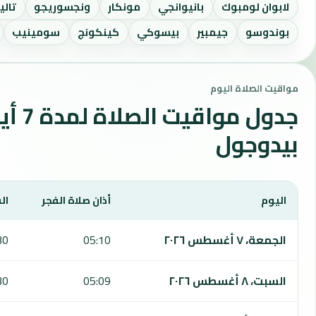
لابوان لومبوك
بانيوانجي
مونكار
ونجسوريجو
تالي
بوندوسو
جيمبير
بيسوكي
كينكونج
سومينيب
مواقيت الصلاة اليوم
جدول مواقي
بيدوجول
اليوم
أذان صلاة الفجر
ال
يعرض هذا الجدول مواقيت الصلاة لمدة 7 أيام في بيدوجول، بما يشمل الفجر والشروق والظهر والعصر والمغرب والعشاء.
الجمعة، ٧ أغسطس ٢٠٢٦
05:10
30
السبت، ٨ أغسطس ٢٠٢٦
05:09
30