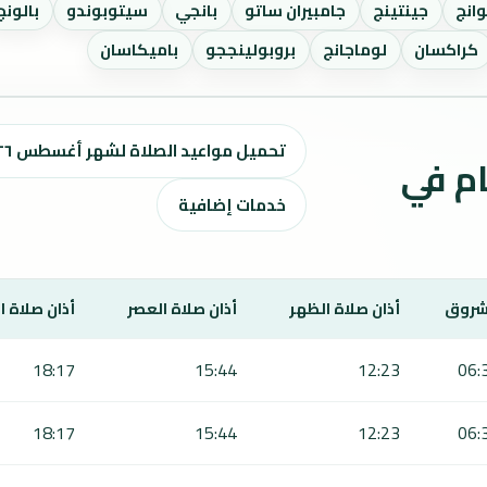
وانج
جينتينج
جامبيران ساتو
بانجي
سيتوبوندو
بالونج
كراكسان
لوماجانج
بروبولينججو
باميكاسان
تحميل مواعيد الصلاة لشهر أغسطس ٢٠٢٦ / صفر 1448 هـ
ت الصلاة لمدة 7 أيام في
خدمات إضافية
شروق
أذان صلاة الظهر
أذان صلاة العصر
أذان صلاة 
18:17
15:44
12:23
06:
18:17
15:44
12:23
06: