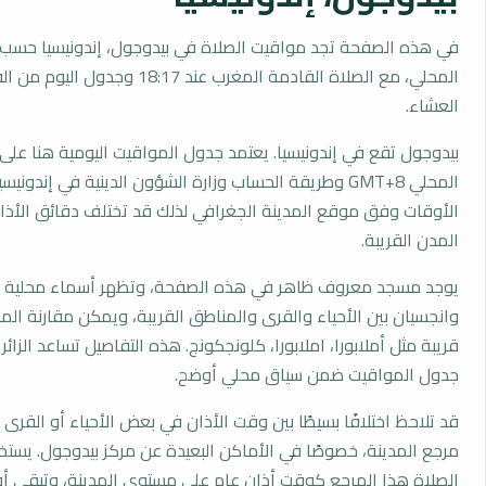
في هذه الصفحة تجد مواقيت الصلاة في بيدوجول، إندونيسيا حسب 
المحلي، مع الصلاة القادمة المغرب عند 18:17 وجدول 
العشاء.
بيدوجول تقع في إندونيسيا. يعتمد جدول المواقيت اليومية هنا على 
المحلي GMT+8 وطريقة الحساب وزارة الشؤون الدينية في إندوني
الأوقات وفق موقع المدينة الجغرافي لذلك قد تختلف دقائق الأذان 
المدن القريبة.
يوجد مسجد معروف ظاهر في هذه الصفحة، وتظهر أسماء محلية مث
وانجسيان بين الأحياء والقرى والمناطق القريبة، ويمكن مقارنة ال
قريبة مثل أملابورا، املابورا، كلونجكونج. هذه التفاصيل تساعد الزائر
جدول المواقيت ضمن سياق محلي أوضح.
قد تلاحظ اختلافًا بسيطًا بين وقت الأذان في بعض الأحياء أو القرى ا
مرجع المدينة، خصوصًا في الأماكن البعيدة عن مركز بيدوجول. يست
الصلاة هذا المرجع كوقت أذان عام على مستوى المدينة، وتبقى أو