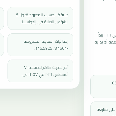
طريقة الحساب المعروضة: وزارة
الشؤون الدينية في إندونيسيا.
موعد صلاة الجمعة القادمة في بيدوجول بتاريخ الجمعة، ٧ أغسطس ٢٠٢٦ يبدأ
إحداثيات المدينة المعروضة:
عند 12:33، ثم إقامة الجمعة أو بداية
-8.4504, 115.5925.
آخر تحديث ظاهر للصفحة: ٧
أغسطس ٢٠٢٦ في ١٢:٥٧ ص.
دك على متابعة