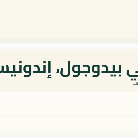
 بيدوجول، إندونيسي