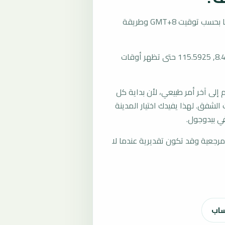
تُحسب مواقيت الصلاة في بيدوجول، إندونيسيا بحسب توقيت GMT+8 وطريقة
المرجع العام للمدينة يستخدم إحداثيات -8.4504, 115.5925 حتى تظهر أوقات
لى آخر أمر طبيعي، لأن بداية كل
الشفق. لهذا يفيدك اختيار المدينة
ي بيدوجول.
رجعية وقد تكون تقديرية عندما لا
ساب