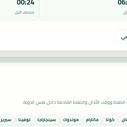
00:24
06
ق
منتصف الليل
عي
لصلاة ووقت الأذان والصلاة القادمة داخل نفس الدولة.
نان
كوتا
ماتارام
موندوك
سينجاراجا
لوفينا
سيرير