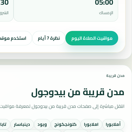
:30
05:00
الإمساك
الشرو
مواقيت الصلاة اليوم
نظرة 7 أيام
استخدم موق
مدن قريبة
مدن قريبة من بيدوجول
انتقل مباشرة إلى صفحات مدن قريبة من بيدوجول لمعرفة مواقيت ا
أملابورا
املابورا
كلونجكونج
وبود
دينباسار
تابا