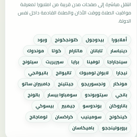
انتقل مباشرة إلى صفحات مدن قريبة من املابورا لمعرفة
مواقيت الصلاة ووقت الأذان والصلاة القادمة داخل نفس
الدولة.
أملابورا
بيدوجول
كلونجكونج
وبود
دينباسار
تابانان
ماتارام
كوتا
موندوك
سينجاراجا
لوفينا
برايا
سيريريت
سيلونج
نيجارا
لابوان لومبوك
تاليوانج
بانيوانجي
مونكار
ونجسوريجو
جينتينج
جامبيران ساتو
بانجي
سيتوبوندو
سومباوا بيسار
بالونج
باناروكان
بوندوسو
جيمبير
بيسوكي
كينكونج
سومينيب
كراكسان
لوماجانج
بروبولينججو
باميكاسان