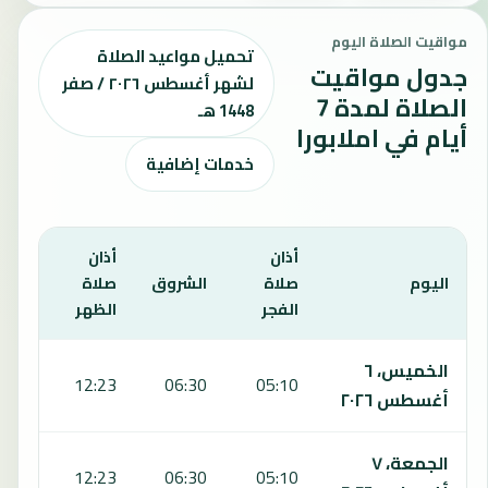
مواقيت الصلاة اليوم
تحميل مواعيد الصلاة
جدول مواقيت
لشهر أغسطس ٢٠٢٦ / صفر
الصلاة لمدة 7
1448 هـ
أيام في املابورا
خدمات إضافية
أذان
أذان
أذان
اليوم
صلاة
الشروق
صلاة
صلاة
الفجر
الظهر
العص
يعرض هذا الجدول مواقيت الصلاة لمدة 7 أيام في املابورا، بما يشمل الفجر والشروق والظهر والعصر والمغرب والعشاء.
الخميس، ٦
5:44
12:23
06:30
05:10
أغسطس ٢٠٢٦
الجمعة، ٧
5:44
12:23
06:30
05:10