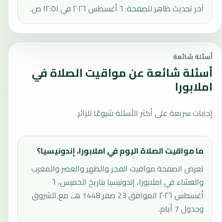
آخر تحديث ظاهر للصفحة: ٦ أغسطس ٢٠٢٦ في ١٢:٥١ ص.
أسئلة شائعة
أسئلة شائعة عن مواقيت الصلاة في
املابورا
إجابات سريعة على أكثر الأسئلة شيوعًا للزائر.
ما مواقيت الصلاة اليوم في املابورا، إندونيسيا؟
تعرض الصفحة مواقيت الفجر والظهر والعصر والمغرب
والعشاء في املابورا، إندونيسيا بتاريخ الخميس، ٦
أغسطس ٢٠٢٦ الموافق 23 صفر 1448 هـ، مع الشروق
وجدول 7 أيام.