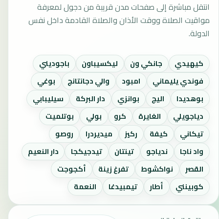
انتقل مباشرة إلى صفحات مدن قريبة من دجول لمعرفة
مواقيت الصلاة ووقت الأذان والصلاة القادمة داخل نفس
الدولة.
كيهيدي
جانكي ون
ليكسيباون
باجوديني
فوندي يليماني
امبود
والي دجانتانج
بوغي
بوهديدا
اليج
بوانزي
دار البركة
سيليبابي
دياجويلي
الغايرة
كرو
بولي
بوتلميت
تيكاني
كيفة
ركيز
ميديردرا
روصو
واد ناجا
ندياجو
تينتان
تيدجيكجا
دار النعيم
القصر
نواكشوط
تفرغ زينة
أكجوجت
كوبينني
أطار
تيمبيدغا
النعمة