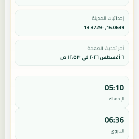
إحداثيات المدينة
16.0639, -13.3729
آخر تحديث الصفحة
٦ أغسطس ٢٠٢٦ في ١٢:٥٣ ص
05:10
الإمساك
06:36
الشروق