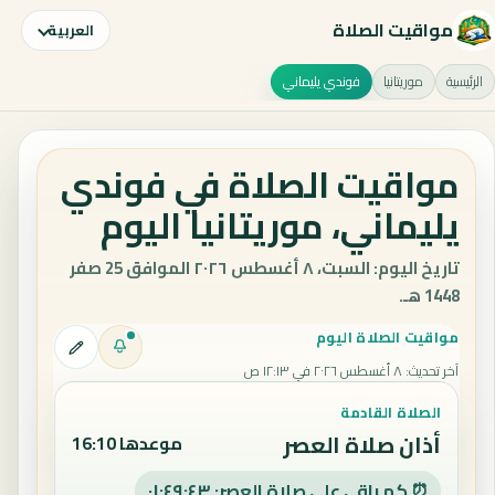
مواقيت الصلاة
العربية
الرئيسية
موريتانيا
فوندي يليماني
مواقيت الصلاة في فوندي
يليماني، موريتانيا اليوم
تاريخ اليوم: السبت، ٨ أغسطس ٢٠٢٦ الموافق 25 صفر
1448 هـ.
مواقيت الصلاة اليوم
آخر تحديث
:
٨ أغسطس ٢٠٢٦ في ١٢:١٣ ص
الصلاة القادمة
أذان صلاة العصر
موعدها 16:10
⏰ كم باقي على صلاة العصر: ٠١:٤٩:٤٢