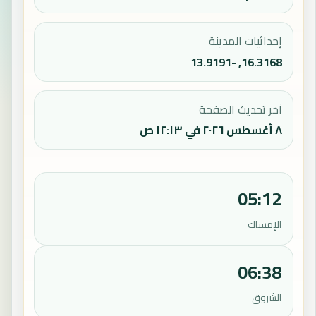
إحداثيات المدينة
16.3168, -13.9191
آخر تحديث الصفحة
٨ أغسطس ٢٠٢٦ في ١٢:١٣ ص
05:12
الإمساك
06:38
الشروق