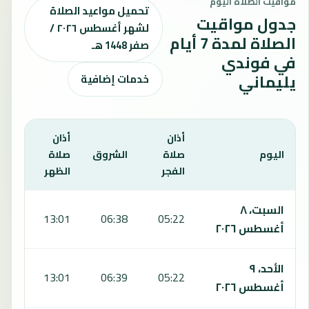
مواقيت الصلاة اليوم
تحميل مواعيد الصلاة
جدول مواقيت
لشهر أغسطس ٢٠٢٦ /
الصلاة لمدة 7 أيام
صفر 1448 هـ
في فوندي
يليماني
خدمات إضافية
أذان
أذان
أذان
اليوم
صلاة
الشروق
صلاة
صلا
الفجر
الظهر
العص
يعرض هذا الجدول مواقيت الصلاة لمدة 7 أيام في فوندي يليماني، بما يشمل الفجر والشروق والظهر والعصر والمغرب والعشاء.
السبت، ٨
:10
13:01
06:38
05:22
أغسطس ٢٠٢٦
الأحد، ٩
:11
13:01
06:39
05:22
أغسطس ٢٠٢٦