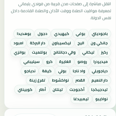
انتقل مباشرة إلى صفحات مدن قريبة من فوندي يليماني
لمعرفة مواقيت الصلاة ووقت الأذان والصلاة القادمة داخل
نفس الدولة.
باجوديني
بوغي
كيهيدي
دجول
بوهديدا
جانكي ون
اليج
ليكسيباون
دار البركة
امبود
ركيز
تيكاني
والي دجانتانج
بوتلميت
بوانزي
ميديردرا
روصو
الغايرة
كرو
سيليبابي
دياجويلي
واد ناجا
بولي
كيفة
ندياجو
دار النعيم
القصر
نواكشوط
تفرغ زينة
تيدجيكجا
أكجوجت
تينتان
أطار
كوبينني
نواذيبو
تيمبيدغا