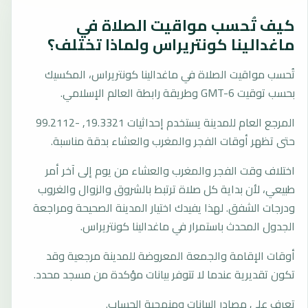
كيف تُحسب مواقيت الصلاة في
ماغدالينا كونتريراس ولماذا تختلف؟
تُحسب مواقيت الصلاة في ماغدالينا كونتريراس، المكسيك
بحسب توقيت GMT-6 وطريقة رابطة العالم الإسلامي.
المرجع العام للمدينة يستخدم إحداثيات 19.3321, -99.2112
حتى تظهر أوقات الفجر والمغرب والعشاء بدقة مناسبة.
اختلاف وقت الفجر والمغرب والعشاء من يوم إلى آخر أمر
طبيعي، لأن بداية كل صلاة ترتبط بالشروق والزوال والغروب
ودرجات الشفق. لهذا يفيدك اختيار المدينة الصحيحة ومراجعة
الجدول المحدث باستمرار في ماغدالينا كونتريراس.
أوقات الإقامة والجمعة المعروضة للمدينة مرجعية وقد
تكون تقديرية عندما لا تتوفر بيانات مؤكدة من مسجد محدد.
تعرف على مصادر البيانات ومنهجية الحساب.