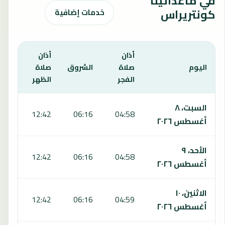
في ماغدالينا
كونتريراس
خدمات إضافية
أذان
أذان
أذان
اليوم
صلاة
الشروق
صلاة
صلا
الفجر
الظهر
العص
يعرض هذا الجدول مواقيت الصلاة لمدة 7 أيام في ماغدالينا كونتريراس، بما يشمل الفجر والشروق والظهر والعصر والمغرب والعشاء.
السبت، ٨
:59
12:42
06:16
04:58
أغسطس ٢٠٢٦
الأحد، ٩
:59
12:42
06:16
04:58
أغسطس ٢٠٢٦
الاثنين، ١٠
:59
12:42
06:16
04:59
أغسطس ٢٠٢٦