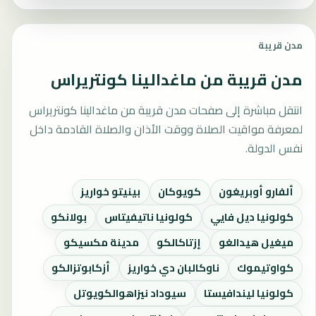
مدن قريبة
مدن قريبة من ماغدالينا كونتريراس
انتقل مباشرة إلى صفحات مدن قريبة من ماغدالينا كونتريراس
لمعرفة مواقيت الصلاة ووقت الأذان والصلاة القادمة داخل
نفس الدولة.
ألفارو أوبريغون
كويوكان
بينيتو خواريز
كولونيا ديل فايي
كولونيا ناتيفيتاس
بولانكو
ميغيل هيدالغو
إزتاكالكو
مدينة مكسيكو
كواوتيموك
ناوكالبان دي خواريز
أزكابوتزالكو
كولونيا ليندافيستا
سيوداد نيزاهوالكويوتل