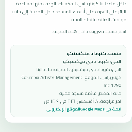
داخل ماغدالينا كونتريراس، المكسيك. الهدف منها مساعدة
الزائر على التعرف على أسماء المساجد داخل المدينة إلى جانب
مواقيت الصلاة واتجاه القبلة.
اسم مسجد معروف داخل هذه المدينة.
مسجد كيوداد ميكسيكو
الحي
:
كيوداد دي ميكسيكو
الحي: كيوداد دي ميكسيكو، المدينة: ماغدالينا
كونتريراس، الموقع: Columbia Artists Management
Inc 1790
حالة المصدر
:
قائمة مسجد محلية
آخر مراجعة
:
٨ أغسطس ٢٠٢٦ في ١٢:٠٩ ص
ابحث في Google Maps
الموقع الإلكتروني