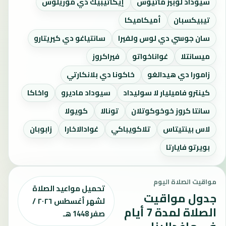
سيوداد لوبيز ماتيوس
إيكاتيبيك دي موريلوس
تيبيكسبان
أميكاميكا
سان جوسي دي لوس ولفيرا
سانتياغو دي كيريتارو
ميسانتلا
غواناخواتو
فيراكروز
زامورا دي هيدالغو
خاكونا دي بلانكارتي
كينترو فاميليار لا سوليداد
سيوداد ماديرو
واخاكا
سانتا كروز خوخوكوتلان
تونالا
كويولا
لاس بينتيتاس
تلاكويباكي
غوادالاخارا
زابوبان
بويرتو فايارتا
مواقيت الصلاة اليوم
تحميل مواعيد الصلاة
جدول مواقيت
لشهر أغسطس ٢٠٢٦ /
الصلاة لمدة 7 أيام
صفر 1448 هـ