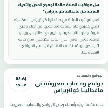
هل مواقيت الصلاة صالحة لجميع المدن والأحياء
القريبة من ماغدالينا كونتريراس؟
نعم، مواقيت الصلاة في ماغدالينا كونتريراس، المكسيك
تصلح كمرجع عام للمدينة وما حولها من أحياء وقرى
قريبة، ومنها اتاراسكويللو، بارريو دي كاناليس، بويبلو
نويفو، دوس ريوس، سان انتونيو تيكوميتل، سان ماتيو
اتاراسكويللو. قد تختلف الدقائق قليلًا في المواقع
البعيدة جدًا.
الجوامع والمساجد
إضافة
جوامع ومساجد معروفة في
مسجد
ماغدالينا كونتريراس
هذه قائمة أولية بأسماء بعض الجوامع والمساجد المعروفة