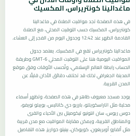
ماغدالينا كونتريراس، المكسيك
في هذه الصفحة تجد مواقيت الصلاة في ماغدالينا
كونتريراس، المكسيك حسب التوقيت المحلي، مع الصلاة
القادمة الظهر عند 12:42 وجدول اليوم من الفجر إلى العشاء.
ماغدالينا كونتريراس تقع في المكسيك. يعتمد جدول
المواقيت اليومية هنا على التوقيت المحلي GMT-6 وطريقة
الحساب رابطة العالم الإسلامي، وتُحسب الأوقات وفق موقع
المدينة الجغرافي لذلك قد تختلف دقائق الأذان قليلًا عن
المدن القريبة.
يوجد مسجد معروف ظاهر في هذه الصفحة، وتظهر أسماء
محلية مثل اتاراسكويللو، بارريو دي كاناليس، بويبلو نويفو،
دوس ريوس، سان انتونيو تيكوميتل بين الأحياء والقرى
والمناطق القريبة، ويمكن مقارنة المواقيت مع مدن قريبة
مثل ألفارو أوبريغون، كويوكان، بينيتو خواريز. هذه التفاصيل