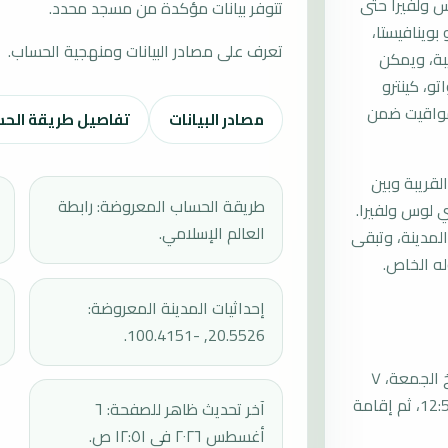
 ولفيرا حتى
تتوفر بيانات مؤكدة من مسجد محدد.
بوينافيستا،
تعرف على مصادر البيانات ومنهجية الحساب.
يبة، ويمكن
و، كينترو
لمواقيت ضمن
مصادر البيانات
تفاصيل طريقة الح
لقريبة وبين
طريقة الحساب المعروضة: رابطة
 لوس ولفيرا.
العالم الإسلامي.
لمدينة، وتبقى
له الخاص.
إحداثيات المدينة المعروضة:
20.5526, -100.4151.
موعد صلاة الجمعة القادمة في سان جوسي دي لوس ولفيرا بتاريخ الجمعة، ٧
أغسطس ٢٠٢٦ يبدأ بأذان الجمعة عند 12:47، ثم بداية الخطبة عند 12:57، ثم إقامة
آخر تحديث ظاهر للصفحة: ٦
أغسطس ٢٠٢٦ في ١٢:٥١ ص.