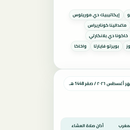
و
إيكاتيبيك دي موريلوس
ماغدالينا كونتريراس
خاكونا دي بلانكارتي
ز
بويرتو فايارتا
واخاكا
٢٠ / صفر 1448 هـ
لمغرب
أذان صلاة العشاء