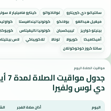
سانتياغو دي كيريتارو
غواناخواتو
كينترو فاميليار لا سولي
ميغيل هيدالغو
بولانكو
كولونيا ليندافيستا
كواوتي
بينيتو خواريز
تيبيكسبان
كولونيا ناتيفيتاس
كويوكان
أميكاميكا
كويولا
تونالا
تلاكويباكي
لاس بينتيتا
سانتا كروز خوخوكوتلان
مواقيت الصلاة اليوم
جدول 
دي لوس ولفيرا
اليوم
أذان صلاة الفجر
الش