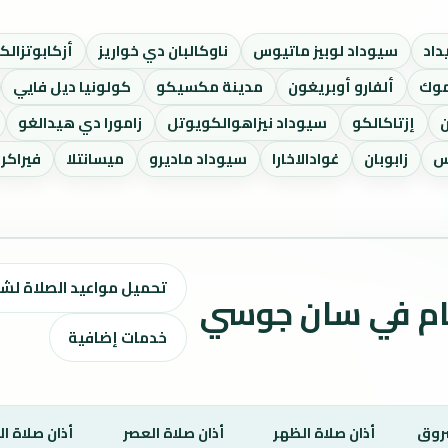
داد
سيوداد لوبيز ماتيوس
ناوكالبان دي خواريز
أزكابوتزالك
موك
ألفارو أوبريغون
مدينة مكسيكو
كولونيا ديل فايي
إزتاكالكو
سيوداد نيزاهوالكويوتل
زامورا دي هيدالغو
س
زابوبان
غوادالاخارا
سيوداد ماديرو
ميسانتلا
فيراكرو
تحميل مواعيد الصلاة لشهر أغسطس ٢٦
مواقيت الصلاة لمدة 7 أيام في سان جوسي
خدمات إضافية
روق
أذان صلاة الظهر
أذان صلاة العصر
أذان صلاة ا