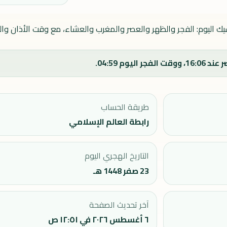
يوم: الفجر والظهر والعصر والمغرب والعشاء، مع وقت الأذان والصل
م 04:59.
طريقة الحساب
رابطة العالم الإسلامي
التاريخ الهجري اليوم
23 صفر 1448 هـ
آخر تحديث الصفحة
٦ أغسطس ٢٠٢٦ في ١٢:٥١ ص