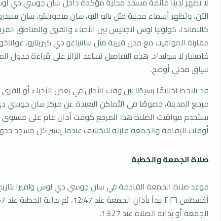
لا تظهر لدينا قائمة مسجد محلية مؤكدة داخل سان جوسي دي لوس
الآن، وتظهر أسماء محلية مثل بالو التو، سان ميجويليتو، سان يسيدرو 
كالاماندا، كولونيا لوس انجيليس بين الأحياء والقرى والمناطق القر
مقارنة المواقيت مع مدن قريبة مثل سانتياغو دي كيريتارو، غواناخوات
فاميليار لا سوليداد. هذه التفاصيل تساعد الزائر على قراءة جدول ا
سياق محلي أوضح.
قد تلاحظ اختلافًا بسيطًا بين وقت الأذان في بعض الأحياء أو القرى ا
مرجع المدينة، خصوصًا في الأماكن البعيدة عن مركز سان جوسي دي
يستخدم مواقيت الصلاة هذا المرجع كوقت أذان عام على مستوى ا
أوقات الإقامة والجمعة قابلة للاختلاف عندما ينشر كل مسجد جدو
صلاة الجمعة والخطبة
الجمعة أو بداية الصلاة عند 13:27.