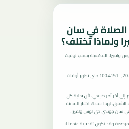
لصلاة في سان
 ولماذا تختلف؟
س ولفيرا، المكسيك بحسب توقيت
المرجع العام للمدينة يستخدم إحداثيات 20.5526, -100.4151 حتى تظهر أوقات
لى آخر أمر طبيعي، لأن بداية كل
الشفق. لهذا يفيدك اختيار المدينة
 في سان جوسي دي لوس ولفيرا.
رجعية وقد تكون تقديرية عندما لا