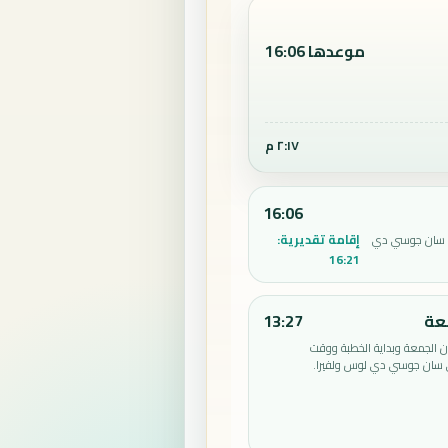
موعدها 16:06
٢:١٧ م
16:06
إقامة تقديرية:
ي سان جوسي دي
16:21
عة
13:27
الجمعة وبداية الخطبة ووقت
 سان جوسي دي لوس ولفيرا.