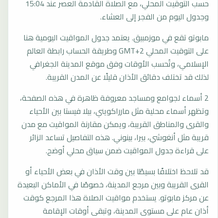
حسب التوقيت المحلي، مع الصلاة القادمة العصر عند 15:04
وجدول اليوم من الفجر إلى العشاء.
مابوتو تقع في موزمبيق. يعتمد جدول المواقيت اليومية هنا
على التوقيت المحلي GMT+2 وطريقة الحساب رابطة العالم
الإسلامي، وتُحسب الأوقات وفق موقع المدينة الجغرافي
لذلك قد تختلف دقائق الأذان قليلًا عن المدن القريبة.
2 أسماء لجوامع ومساجد معروفة ظاهرة في هذه الصفحة،
وتظهر أسماء محلية مثل مارراكويني، بيلا فيستا بين الأحياء
والقرى والمناطق القريبة، ويمكن مقارنة المواقيت مع مدن
قريبة مثل أنغوشي، بيرا، بينوني. هذه التفاصيل تساعد الزائر
على قراءة جدول المواقيت ضمن سياق محلي أوضح.
قد تلاحظ اختلافًا بسيطًا بين وقت الأذان في بعض الأحياء أو
القرى القريبة وبين مرجع المدينة، خصوصًا في الأماكن البعيدة
عن مركز مابوتو. يستخدم مواقيت الصلاة هذا المرجع كوقت
أذان عام على مستوى المدينة، وتبقى أوقات الإقامة