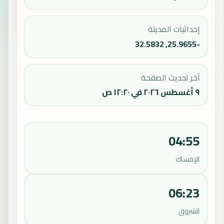
إحداثيات المدينة
-25.9655, 32.5832
آخر تحديث الصفحة
٩ أغسطس ٢٠٢٦ في ١٢:٢٠ ص
04:55
الإمساك
06:23
الشروق