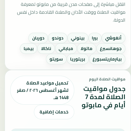
انتقل مباشرة إلى صفحات مدن قريبة من مابوتو لمعرفة
مواقيت الصلاة ووقت الأذان والصلاة القادمة داخل نفس
الدولة.
أنغوشي
بيرا
بينوني
دوندو
دوربان
جوهانسبرغ
ماتولا
مباباني
ناكالا
بيمبا
بيترماريتسبورغ
بريتوريا
سويتو
مواقيت الصلاة اليوم
تحميل مواعيد الصلاة
جدول مواقيت
لشهر أغسطس ٢٠٢٦ / صفر
الصلاة لمدة 7
1448 هـ
أيام في مابوتو
خدمات إضافية