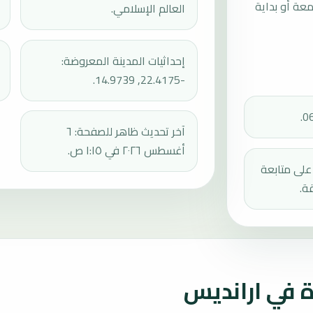
عند 13:16، ثم إقامة الجمعة أو بداية
العالم الإسلامي.
إحداثيات المدينة المعروضة:
-22.4175, 14.9739.
آخر تحديث ظاهر للصفحة: ٦
أغسطس ٢٠٢٦ في ١:١٥ ص.
دك على متابعة
ة.
 في ارانديس