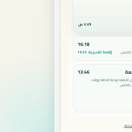
٧:٤٩ ص
16:18
إقامة تقديرية:
16:33
ارانديس.
عة
13:46
الجمعة وبداية الخطبة ووقت
ارانديس.
بلة.