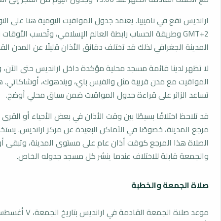
ارانديس تقع في ناميبيا. يعتمد جدول المواقيت اليومية هنا على الت
GMT+2 وطريقة الحساب رابطة العالم الإسلامي، وتُحسب الأوق
المدينة الجغرافي لذلك قد تختلف دقائق الأذان قليلًا عن المدن القر
لا تظهر لدينا قائمة مسجد محلية مؤكدة داخل ارانديس حتى الآن، 
المواقيت مع مدن قريبة مثل والفيس باي، ويندهوك، أوشاكاتي. ه
تساعد الزائر على قراءة جدول المواقيت ضمن سياق محلي أوضح.
قد تلاحظ اختلافًا بسيطًا بين وقت الأذان في بعض الأحياء أو القرى ا
مرجع المدينة، خصوصًا في الأماكن البعيدة عن مركز ارانديس. يست
الصلاة هذا المرجع كوقت أذان عام على مستوى المدينة، وتبقى أو
والجمعة قابلة للاختلاف عندما ينشر كل مسجد جدوله الخاص.
صلاة الجمعة والخطبة