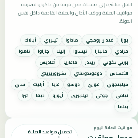
انتقل مباشرة إلى صفحات مدن قريبة من داكورو لمعرفة
مواقيت الصلاة ووقت الأذان والصلاة القادمة داخل نفس
الدولة.
بوزا
غيدان رومجي
ماداوا
تيبيري
أبالاك
مرادي
مالبازا
تيساوا
إليلا
جازاوا
تاهوا
بيرني نكوني
زيندر
ماغاريا
أغاديس
الأغساس
دوغوندوتشي
تشيروزيريني
فيلينجوي
غوري
دوسو
غايا
أرليت
ساي
نيامي
جوثي
تيلابيري
أيورو
ديفا
تيرا
بيلما
مواقيت الصلاة اليوم
تحميل مواعيد الصلاة
جدول مواقيت