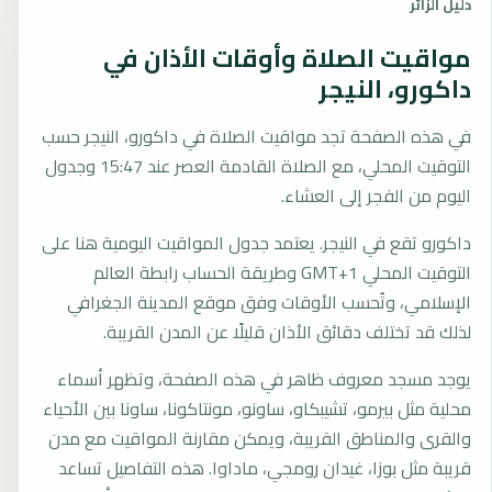
دليل الزائر
مواقيت الصلاة وأوقات الأذان في
داكورو، النيجر
في هذه الصفحة تجد مواقيت الصلاة في داكورو، النيجر حسب
التوقيت المحلي، مع الصلاة القادمة العصر عند 15:47 وجدول
اليوم من الفجر إلى العشاء.
داكورو تقع في النيجر. يعتمد جدول المواقيت اليومية هنا على
التوقيت المحلي GMT+1 وطريقة الحساب رابطة العالم
الإسلامي، وتُحسب الأوقات وفق موقع المدينة الجغرافي
لذلك قد تختلف دقائق الأذان قليلًا عن المدن القريبة.
يوجد مسجد معروف ظاهر في هذه الصفحة، وتظهر أسماء
محلية مثل بيرمو، تشيبكاو، ساونو، مونتاكونا، ساونا بين الأحياء
والقرى والمناطق القريبة، ويمكن مقارنة المواقيت مع مدن
قريبة مثل بوزا، غيدان رومجي، ماداوا. هذه التفاصيل تساعد