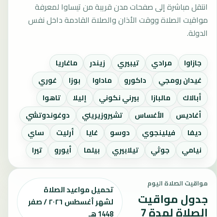
انتقل مباشرة إلى صفحات مدن قريبة من تيساوا لمعرفة
مواقيت الصلاة ووقت الأذان والصلاة القادمة داخل نفس
الدولة.
جازاوا
مرادي
تيبيري
زيندر
ماغاريا
غيدان رومجي
داكورو
ماداوا
بوزا
غوري
أبالاك
مالبازا
بيرني نكوني
إليلا
تاهوا
أغاديس
الأغساس
تشيروزيريني
دوغوندوتشي
ديفا
فيلينجوي
دوسو
غايا
أرليت
ساي
نيامي
جوثي
تيلابيري
بيلما
أيورو
تيرا
مواقيت الصلاة اليوم
تحميل مواعيد الصلاة
جدول مواقيت
لشهر أغسطس ٢٠٢٦ / صفر
الصلاة لمدة 7
1448 هـ