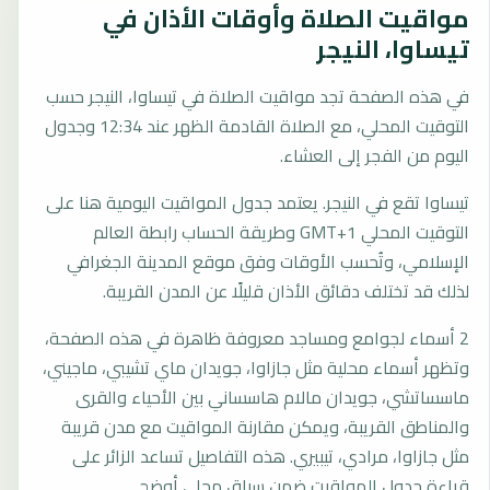
مواقيت الصلاة وأوقات الأذان في
تيساوا، النيجر
في هذه الصفحة تجد مواقيت الصلاة في تيساوا، النيجر حسب
التوقيت المحلي، مع الصلاة القادمة الظهر عند 12:34 وجدول
اليوم من الفجر إلى العشاء.
تيساوا تقع في النيجر. يعتمد جدول المواقيت اليومية هنا على
التوقيت المحلي GMT+1 وطريقة الحساب رابطة العالم
الإسلامي، وتُحسب الأوقات وفق موقع المدينة الجغرافي
لذلك قد تختلف دقائق الأذان قليلًا عن المدن القريبة.
2 أسماء لجوامع ومساجد معروفة ظاهرة في هذه الصفحة،
وتظهر أسماء محلية مثل جازاوا، جويدان ماي تشيبي، ماجيني،
ماسساتشي، جويدان مالام هاسساني بين الأحياء والقرى
والمناطق القريبة، ويمكن مقارنة المواقيت مع مدن قريبة
مثل جازاوا، مرادي، تيبيري. هذه التفاصيل تساعد الزائر على
قراءة جدول المواقيت ضمن سياق محلي أوضح.