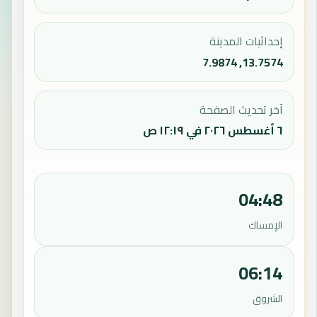
إحداثيات المدينة
13.7574, 7.9874
آخر تحديث الصفحة
٦ أغسطس ٢٠٢٦ في ١٢:١٩ ص
04:48
الإمساك
06:14
الشروق