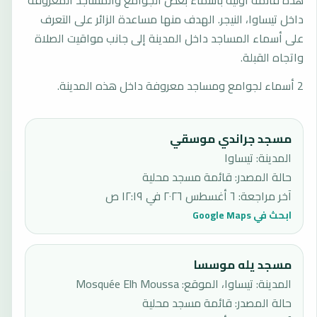
هذه قائمة أولية بأسماء بعض الجوامع والمساجد المعروفة
داخل تيساوا، النيجر. الهدف منها مساعدة الزائر على التعرف
على أسماء المساجد داخل المدينة إلى جانب مواقيت الصلاة
واتجاه القبلة.
2 أسماء لجوامع ومساجد معروفة داخل هذه المدينة.
مسجد جراندي موسقي
المدينة: تيساوا
حالة المصدر
:
قائمة مسجد محلية
آخر مراجعة
:
٦ أغسطس ٢٠٢٦ في ١٢:١٩ ص
ابحث في Google Maps
مسجد يله موسسا
المدينة: تيساوا، الموقع: Mosquée Elh Moussa
حالة المصدر
:
قائمة مسجد محلية