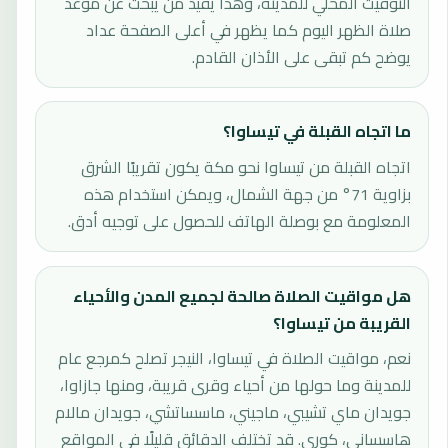
التوقيت المحلي للمدينة، وهذا يفيد من يبحث عن موعد
صلاة الظهر اليوم كما يظهر في أعلى الصفحة عداد
يوضح كم تبقى على الأذان القادم.
ما اتجاه القبلة في تيساوا؟
اتجاه القبلة من تيساوا نحو مكة يكون تقريبًا الشرق
بزاوية 71° من جهة الشمال، ويمكن استخدام هذه
المعلومة مع بوصلة الهاتف للحصول على توجيه أدق.
هل مواقيت الصلاة صالحة لجميع المدن والأحياء
القريبة من تيساوا؟
نعم، مواقيت الصلاة في تيساوا، النيجر تصلح كمرجع عام
للمدينة وما حولها من أحياء وقرى قريبة، ومنها جازاوا،
جويدان ماي تشيبي، ماجيني، ماسساتشي، جويدان مالام
هاسساني، كوري. قد تختلف الدقائق قليلًا في المواقع