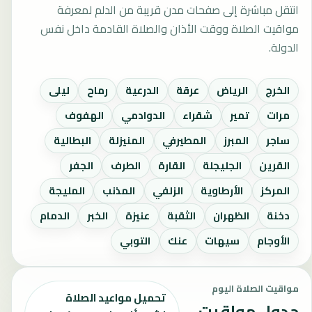
انتقل مباشرة إلى صفحات مدن قريبة من الدلم لمعرفة
مواقيت الصلاة ووقت الأذان والصلاة القادمة داخل نفس
الدولة.
الخرج
الرياض
عرقة
الدرعية
رماح
ليلى
مرات
تمير
شقراء
الدوادمي
الهفوف
ساجر
المبرز
المطيرفي
المنيزلة
البطالية
القرين
الجليجلة
القارة
الطرف
الجفر
المركز
الأرطاوية
الزلفي
المذنب
المليجة
دخنة
الظهران
الثقبة
عنيزة
الخبر
الدمام
الأوجام
سيهات
عنك
التوبي
مواقيت الصلاة اليوم
تحميل مواعيد الصلاة
جدول مواقيت