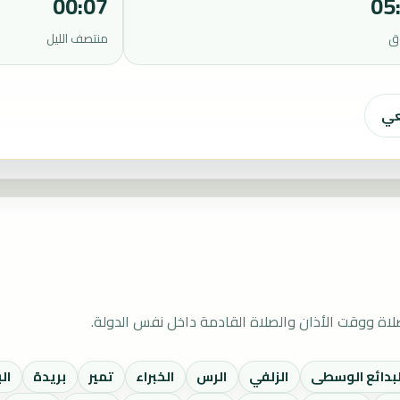
00:07
05
ق
منتصف الليل
عي
اة ووقت الأذان والصلاة القادمة داخل نفس الدولة.
لبدائع الوسطى
الزلفي
الرس
الخبراء
تمير
بريدة
ال