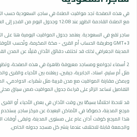
في هذه الصفحة تجد مواقيت الصلاة في ساجر، السعودية حسب الت
مع الصلاة القادمة الظهر عند 12:08 وجدول اليوم من الفجر إلى العشاء.
ساجر تقع في السعودية. يعتمد جدول المواقيت اليومية هنا على ال
GMT+3 وطريقة الحساب أم القرى - مكة المكرمة، وتُحسب الأ
المدينة الجغرافي لذلك قد تختلف دقائق الأذان قليلًا عن المدن القر
2 أسماء لجوامع ومساجد معروفة ظاهرة في هذه الصفحة، وتظهر
مثل أم سليم، اسناد، الجابرية، جيفين، ريغلاه بين الأحياء والقرى وال
ويمكن مقارنة المواقيت مع مدن قريبة مثل شقراء، الدوادمي، ال
التفاصيل تساعد الزائر على قراءة جدول المواقيت ضمن سياق محلي
قد تلاحظ اختلافًا بسيطًا بين وقت الأذان في بعض الأحياء أو القرى ا
مرجع المدينة، خصوصًا في الأماكن البعيدة عن مركز ساجر. يستخدم 
هذا المرجع كوقت أذان عام على مستوى المدينة، وتبقى أوقات ال
والجمعة قابلة للاختلاف عندما ينشر كل مسجد جدوله الخاص.