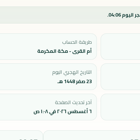
طريقة الحساب
أم القرى - مكة المكرمة
التاريخ الهجري اليوم
23 صفر 1448 هـ
آخر تحديث الصفحة
٦ أغسطس ٢٠٢٦ في ١:٠٨ ص