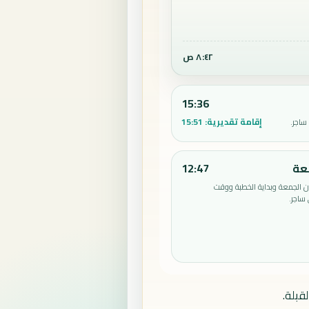
٨:٤٢ ص
15:36
إقامة تقديرية:
15:51
ساجر.
عة
12:47
الجمعة وبداية الخطبة ووقت
ساجر.
قبلة.