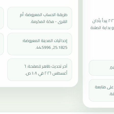
طريقة الحساب المعروضة: أم
موعد صلاة الجمعة القادمة في ساجر بتاريخ الجمعة، ٧ أغسطس ٢٠٢٦ يبدأ بأذان
القرى - مكة المكرمة.
ثم إقامة الجمعة أو بداية الصلاة
إحداثيات المدينة المعروضة:
25.1825, 44.5996.
آخر تحديث ظاهر للصفحة: ٦
أغسطس ٢٠٢٦ في ١:٠٨ ص.
دك على متابعة
ة.