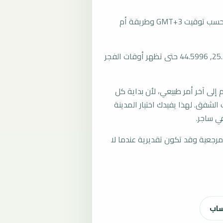
تُحسب مواقيت الصلاة في ساجر، السعودية بحسب توقيت GMT+3 وطريقة أم
المرجع العام للمدينة يستخدم إحداثيات 25.1825, 44.5996 حتى تظهر أوقات الفجر
لى آخر أمر طبيعي، لأن بداية كل
الشفق. لهذا يفيدك اختيار المدينة
ي ساجر.
رجعية وقد تكون تقديرية عندما لا
ساب