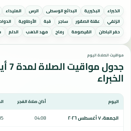
الخبراء
البكيرية
البدائع الوسطى
الرس
المليداء
الزلفي
عقلة الصقور
ساجر
قبة
الأرطاوية
الدوا
حفر الباطن
القيصومة
رماح
مهد الذهب
الدلم
س
مواقيت الصلاة اليوم
جدول مو
الخبراء
اليوم
أذان صلاة الفجر
ال
يعرض هذا الجدول مواقيت الصلاة لمدة 7 أيام في رياض الخبراء، بما يشمل الفجر والشروق والظهر والعصر والمغرب والعشاء.
الجمعة، ٧ أغسطس ٢٠٢٦
04:08
35