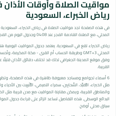
مواقيت الصلاة وأوقات الأذان 
رياض الخبراء، السعودية
في هذه الصفحة تجد مواقيت الصلاة في رياض الخبراء، السعودية 
المحلي، مع الصلاة القادمة الفجر عند 04:08 وجدول اليوم من الفجر إلى العشاء.
رياض الخبراء تقع في السعودية. يعتمد جدول المواقيت اليومية هنا
المحلي GMT+3 وطريقة الحساب أم القرى - مكة المكرمة، وتُح
وفق موقع المدينة الجغرافي لذلك قد تختلف دقائق الأذان قليلًا ع
القريبة.
6 أسماء لجوامع ومساجد معروفة ظاهرة في هذه الصفحة، وتظهر
مثل الخبراء، النُّفيِّد، السَّحابِين، سمراء التميمي، الثُّلَيبِيت بين الأحياء 
والمناطق القريبة، ويمكن مقارنة المواقيت مع مدن قريبة مثل الخبرا
البدائع الوسطى. هذه التفاصيل تساعد الزائر على قراءة جدول الم
سياق محلي أوضح.