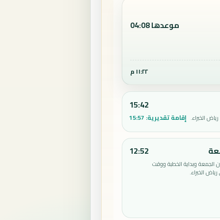
موعدها 04:08
١١:٢٢ م
15:42
إقامة تقديرية:
15:57
ياض الخبراء.
عة
12:52
الجمعة وبداية الخطبة ووقت
ياض الخبراء.