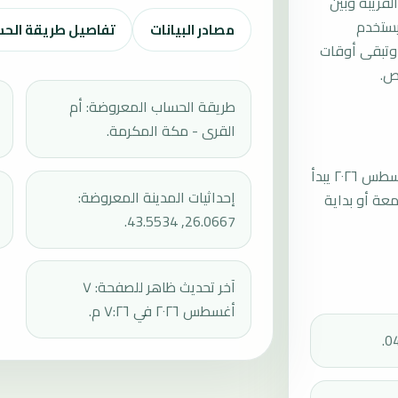
لقريبة وبين
يستخدم
مصادر البيانات
تفاصيل طريقة الح
وتبقى أوقات
ص.
طريقة الحساب المعروضة: أم
القرى - مكة المكرمة.
موعد صلاة الجمعة القادمة في رياض الخبراء بتاريخ الجمعة، ٧ أغسطس ٢٠٢٦ يبدأ
إحداثيات المدينة المعروضة:
عند 12:22، ثم إقامة الجمعة أو بداية
26.0667, 43.5534.
آخر تحديث ظاهر للصفحة: ٧
أغسطس ٢٠٢٦ في ٧:٢٦ م.