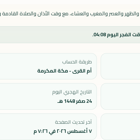
والظهر والعصر والمغرب والعشاء، مع وقت الأذان والصلاة القادمة وا
طريقة الحساب
أم القرى - مكة المكرمة
التاريخ الهجري اليوم
24 صفر 1448 هـ
آخر تحديث الصفحة
٧ أغسطس ٢٠٢٦ في ٧:٢٦ م