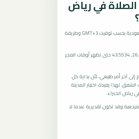
لصلاة في رياض
تُحسب مواقيت الصلاة في رياض الخبراء، السعودية بحسب توقيت GMT+3 وطريقة
المرجع العام للمدينة يستخدم إحداثيات 26.0667, 43.5534 حتى تظهر أوقات الفجر
لى آخر أمر طبيعي، لأن بداية كل
الشفق. لهذا يفيدك اختيار المدينة
 رياض الخبراء.
رجعية وقد تكون تقديرية عندما لا