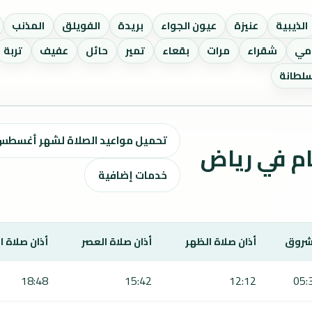
الذيبية
عنيزة
عيون الجواء
بريدة
الفويلق
المذنب
دمي
شقراء
مرات
بقعاء
تمير
حائل
عفيف
تربة
لطانة
تحميل مواعيد الصلاة لشهر أغسطس ٢٠٢٦ / صفر 1448 
اقيت الصلاة لمدة 7 أيام في رياض
خدمات إضافية
شروق
أذان صلاة الظهر
أذان صلاة العصر
أذان صلاة 
18:48
15:42
12:12
05: