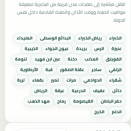
انتقل مباشرة إلى صفحات مدن قريبة من البكيرية لمعرفة
مواقيت الصلاة ووقت الأذان والصلاة القادمة داخل نفس
الدولة.
الخبراء
رياض الخبراء
البدائع الوسطى
المليداء
عنيزة
الرس
بريدة
عيون الجواء
الذيبية
الفويلق
المذنب
دخنة
عين ابن فهيد
تنومة
الزلفي
ساجر
عقلة الصقور
قبة
الأرطاوية
شقراء
الدوادمي
مرات
تمير
بقعاء
تربة
حائل
عفيف
الدرعية
عرقة
الرياض
حفر الباطن
القيصومة
رماح
مهد الذهب
الدلم
الخرج