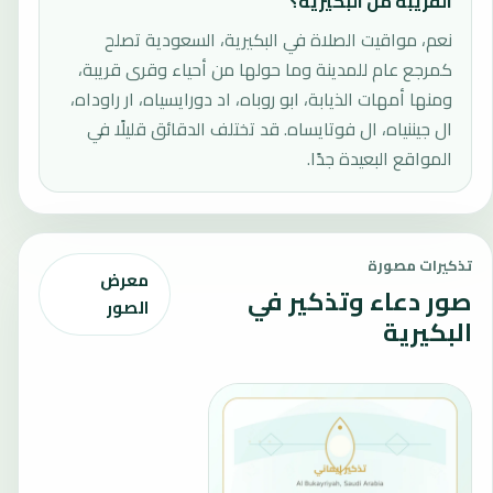
القريبة من البكيرية؟
نعم، مواقيت الصلاة في البكيرية، السعودية تصلح
كمرجع عام للمدينة وما حولها من أحياء وقرى قريبة،
ومنها أمهات الذيابة، ابو روباه، اد دورايسياه، ار راوداه،
ال جيننياه، ال فوتايساه. قد تختلف الدقائق قليلًا في
المواقع البعيدة جدًا.
تذكيرات مصورة
معرض
صور دعاء وتذكير في
الصور
البكيرية