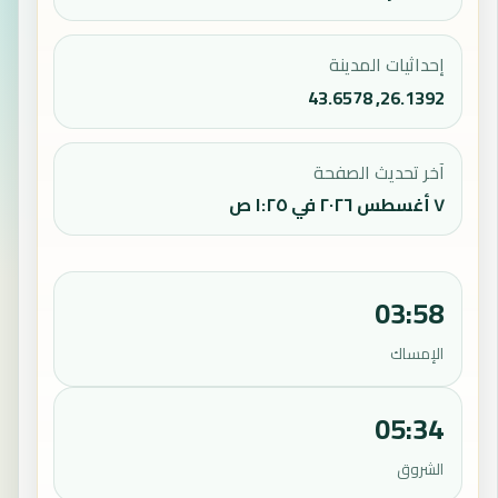
إحداثيات المدينة
26.1392, 43.6578
آخر تحديث الصفحة
٧ أغسطس ٢٠٢٦ في ١:٢٥ ص
03:58
الإمساك
05:34
الشروق