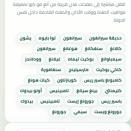
انتقل مباشرة إلى صفحات مدن قريبة من آنغ مو كيو لمعرفة
مواقيت الصلاة ووقت الأذان والصلاة القادمة داخل نفس
الدولة.
حديقة سيرانغون
سيرانغون
توا بايوه
يشون
كالانغ
سنغكانغ
هوغانغ
سيرانغون
سيمباوانغ
بوكيت تيماه
غيلانغ
وودلاندز
كاكي بوكيت
مارسيلينج
سنغافورة
كامبونغ باسير ريس
كوينزتاون
كيات هونغ
كليمنتي
بينغ سيانغ
تامبينيس
أولو بيدوك
باسير ريس
جورونغ إيست
تامبينيس
بيدوك
جورونغ ويست
سيمي
جورونغ