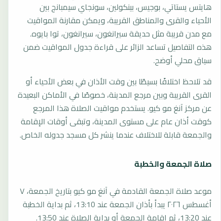
هايتس يستاتي، بوجيس، بينكولين، سونجاي سيمبانج بين
الأحياء والقرى والمناطق القريبة، ويمكن مقارنة المواقيت
مع مدن قريبة مثل حديقة سيرانغون، سيرانغون، توا بايوه.
هذه التفاصيل تساعد الزائر على قراءة جدول المواقيت ضمن
سياق محلي أوضح.
قد تلاحظ اختلافًا بسيطًا بين وقت الأذان في بعض الأحياء أو
القرى القريبة وبين مرجع المدينة، خصوصًا في الأماكن البعيدة
عن مركز آنغ مو كيو. يستخدم مواقيت الصلاة هذا المرجع
كوقت أذان عام على مستوى المدينة، وتبقى أوقات الإقامة
والجمعة قابلة للاختلاف عندما ينشر كل مسجد جدوله الخاص.
صلاة الجمعة والخطبة
موعد صلاة الجمعة القادمة في آنغ مو كيو بتاريخ الجمعة، ٧
أغسطس ٢٠٢٦ يبدأ بأذان الجمعة عند 13:10، ثم بداية الخطبة
عند 13:20، ثم إقامة الجمعة أو بداية الصلاة عند 13:50.