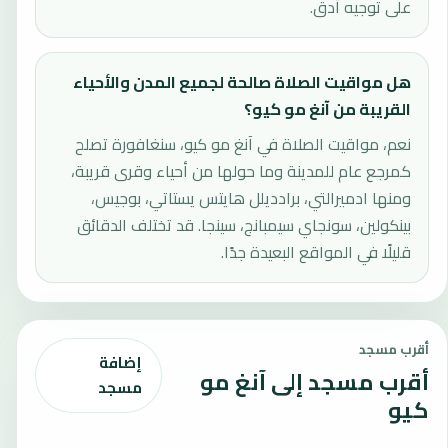
على توجيه أدق.
هل مواقيت الصلاة صالحة لجميع المدن والأحياء
القريبة من آنغ مو كيو؟
نعم، مواقيت الصلاة في آنغ مو كيو، سنغافورة تصلح
كمرجع عام للمدينة وما حولها من أحياء وقرى قريبة،
ومنها ادميرالتي، برادديلل هايتس يستاتي، بوجيس،
بينكولين، سونجاي سيمبانج، سينجا. قد تختلف الدقائق
قليلًا في المواقع البعيدة جدًا.
أقرب مسجد
إضافة
أقرب مسجد إلى آنغ مو
مسجد
كيو