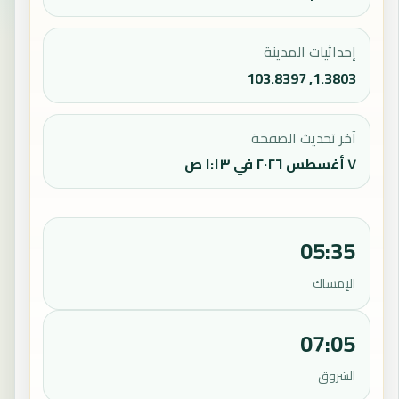
إحداثيات المدينة
1.3803, 103.8397
آخر تحديث الصفحة
٧ أغسطس ٢٠٢٦ في ١:١٣ ص
05:35
الإمساك
07:05
الشروق