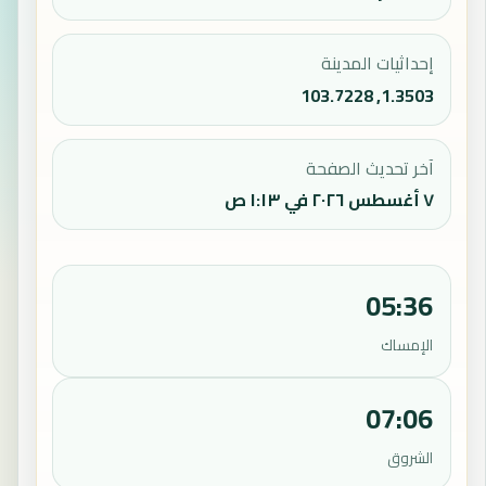
إحداثيات المدينة
1.3503, 103.7228
آخر تحديث الصفحة
٧ أغسطس ٢٠٢٦ في ١:١٣ ص
05:36
الإمساك
07:06
الشروق