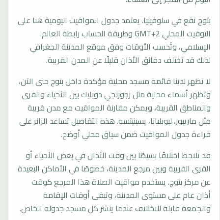
بتوج تقع في سلوفينيا. يعتمد جدول المواقيت اليومية هنا على
التوقيت المحلي GMT+2 وطريقة الحساب رابطة العالم
الإسلامي، وتُحسب الأوقات وفق موقع المدينة الجغرافي
لذلك قد تختلف دقائق الأذان قليلًا عن المدن القريبة.
لا تظهر لدينا قائمة مسجد محلية مؤكدة داخل بتوج حتى الآن،
وتظهر أسماء محلية مثل زجورنجي دوبليك بين الأحياء والقرى
والمناطق القريبة، ويمكن مقارنة المواقيت مع مدن قريبة
مثل ماريبور، ليوبليانا، يسينيتسه. هذه التفاصيل تساعد الزائر على
قراءة جدول المواقيت ضمن سياق محلي أوضح.
قد تلاحظ اختلافًا بسيطًا بين وقت الأذان في بعض الأحياء أو
القرى القريبة وبين مرجع المدينة، خصوصًا في الأماكن البعيدة
عن مركز بتوج. يستخدم مواقيت الصلاة هذا المرجع كوقت
أذان عام على مستوى المدينة، وتبقى أوقات الإقامة
والجمعة قابلة للاختلاف عندما ينشر كل مسجد جدوله الخاص.