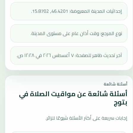
إحداثيات المدينة المعروضة: 46.4201, 15.8702.
نوع المرجع: وقت أذان عام على مستوى المدينة.
آخر تحديث ظاهر للصفحة: ٧ أغسطس ٢٠٢٦ في ١٢:٢٨ ص.
أسئلة شائعة
أسئلة شائعة عن مواقيت الصلاة في
بتوج
إجابات سريعة على أكثر الأسئلة شيوعًا للزائر.