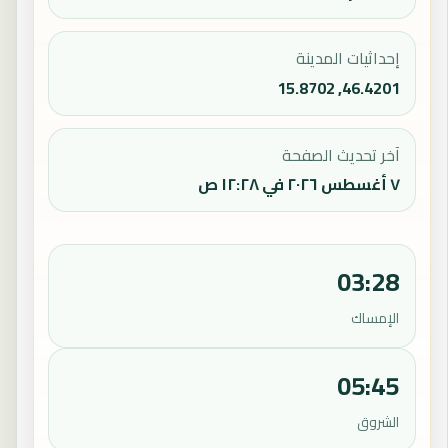
إحداثيات المدينة
46.4201, 15.8702
آخر تحديث الصفحة
٧ أغسطس ٢٠٢٦ في ١٢:٢٨ ص
03:28
الإمساك
05:45
الشروق