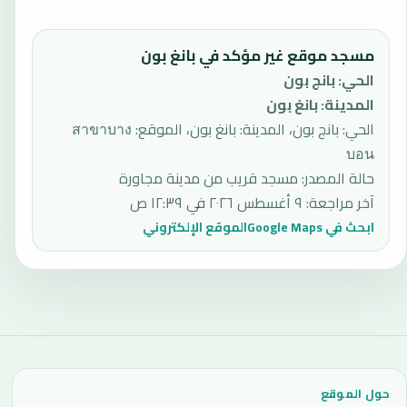
مسجد موقع غير مؤكد في بانغ بون
الحي
:
بانج بون
المدينة
:
بانغ بون
الحي: بانج بون، المدينة: بانغ بون، الموقع: สาขาบาง
บอน
حالة المصدر
:
مسجد قريب من مدينة مجاورة
آخر مراجعة
:
٩ أغسطس ٢٠٢٦ في ١٢:٣٩ ص
ابحث في Google Maps
الموقع الإلكتروني
حول الموقع