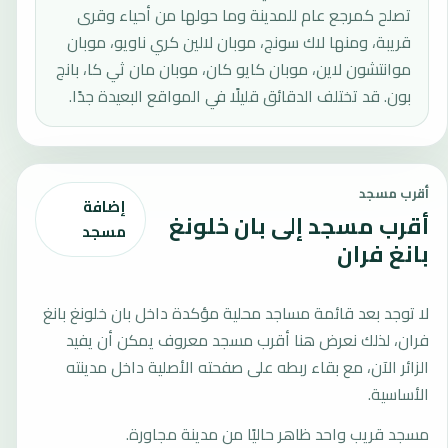
تصلح كمرجع عام للمدينة وما حولها من أحياء وقرى
قريبة، ومنها لاك سونج، موبان لالين كري ناويو، موبان
موانتشون لاين، موبان كايو كان، موبان مان ثي كا، بانج
بون. قد تختلف الدقائق قليلًا في المواقع البعيدة جدًا.
أقرب مسجد
إضافة
أقرب مسجد إلى بان خلونغ
مسجد
بانغ فران
لا توجد بعد قائمة مساجد محلية مؤكدة داخل بان خلونغ بانغ
فران، لذلك نعرض هنا أقرب مسجد معروف يمكن أن يفيد
الزائر الآن، مع بقاء ربطه على صفحته الأصلية داخل مدينته
الأساسية.
مسجد قريب واحد ظاهر حاليًا من مدينة مجاورة.