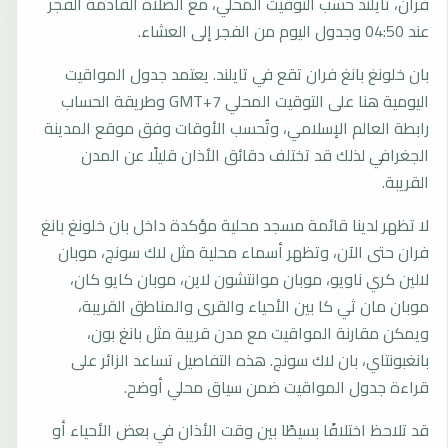
فران، تايلند حسب التوقيت المحلي، مع الصلاة القادمة الفجر
عند 04:50 وجدول اليوم من الفجر إلى العشاء.
بان خلونغ بانغ فران تقع في تايلند. يعتمد جدول المواقيت
اليومية هنا على التوقيت المحلي GMT+7 وطريقة الحساب
رابطة العالم الإسلامي، وتُحسب الأوقات وفق موقع المدينة
الجغرافي لذلك قد تختلف دقائق الأذان قليلًا عن المدن
القريبة.
لا تظهر لدينا قائمة مسجد محلية مؤكدة داخل بان خلونغ بانغ
فران حتى الآن، وتظهر أسماء محلية مثل لاك سونج، موبان
لالين كري ناويو، موبان موانتشون لاين، موبان كايو كان،
موبان مان ثي كا بين الأحياء والقرى والمناطق القريبة،
ويمكن مقارنة المواقيت مع مدن قريبة مثل بانغ بون،
بانغبونتاي، بان لاك سونج. هذه التفاصيل تساعد الزائر على
قراءة جدول المواقيت ضمن سياق محلي أوضح.
قد تلاحظ اختلافًا بسيطًا بين وقت الأذان في بعض الأحياء أو