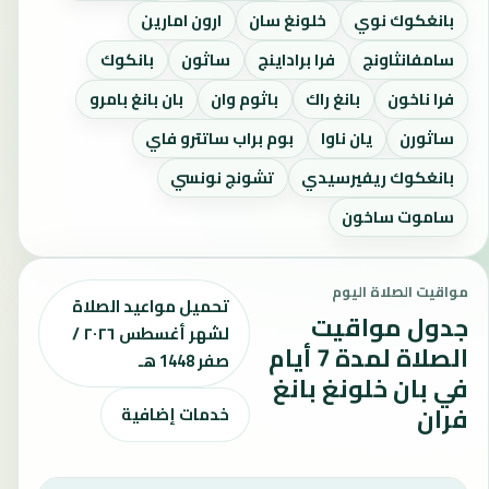
بانغكوك نوي
خلونغ سان
ارون امارين
سامفانثاونج
فرا براداينج
ساثون
بانكوك
فرا ناخون
بانغ راك
باثوم وان
بان بانغ بامرو
ساثورن
يان ناوا
بوم براب ساتترو فاي
بانغكوك ريفيرسيدي
تشونج نونسي
ساموت ساخون
مواقيت الصلاة اليوم
تحميل مواعيد الصلاة
جدول مواقيت
لشهر أغسطس ٢٠٢٦ /
الصلاة لمدة 7 أيام
صفر 1448 هـ
في بان خلونغ بانغ
فران
خدمات إضافية