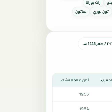
ينج
رات بورانا
ثون بوري
ساثون
المغرب
أذان صلاة العشاء
19:55
19:54