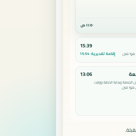
١١:٥٠ ص
15:39
إقامة تقديرية:
15:54
هوا هين.
عة
13:06
الجمعة وبداية الخطبة ووقت
 هوا هين.
بلة.