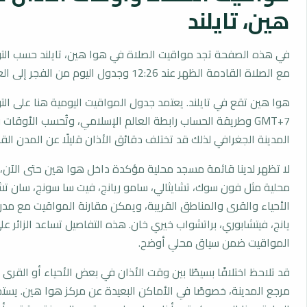
هين، تايلند
في هذه الصفحة تجد مواقيت الصلاة في هوا هين، تايلند حسب الت
مع الصلاة القادمة الظهر عند 12:26 وجدول اليوم من الفجر إلى العشاء.
هوا هين تقع في تايلند. يعتمد جدول المواقيت اليومية هنا على ال
GMT+7 وطريقة الحساب رابطة العالم الإسلامي، وتُحسب الأوق
المدينة الجغرافي لذلك قد تختلف دقائق الأذان قليلًا عن المدن القر
لا تظهر لدينا قائمة مسجد محلية مؤكدة داخل هوا هين حتى الآن،
محلية مثل فون سوك، تشايثالي، سامو ريانج، فيت سا سونج، سان تش
الأحياء والقرى والمناطق القريبة، ويمكن مقارنة المواقيت مع مدن 
يانج، فيتشابوري، براتشواب خيري خان. هذه التفاصيل تساعد الزائر ع
المواقيت ضمن سياق محلي أوضح.
قد تلاحظ اختلافًا بسيطًا بين وقت الأذان في بعض الأحياء أو القرى ا
مرجع المدينة، خصوصًا في الأماكن البعيدة عن مركز هوا هين. يس