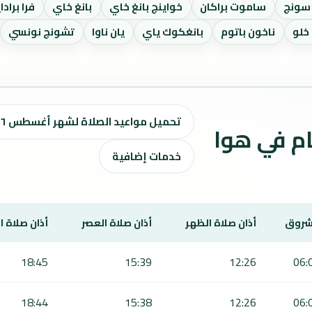
 سونج
ساموت براكان
خواينج بانغ خاي
بانغ خاي
فرا برادا
 خلو
ناخون باتوم
بانغكوك ياي
يان ناوا
تشونج نونسي
تحميل مواعيد الصلاة لشهر أغسطس ٢٠٢٦ / صفر 1448 هـ
اقيت الصلاة لمدة 7 أيام في هوا
خدمات إضافية
شروق
أذان صلاة الظهر
أذان صلاة العصر
أذان صلاة 
18:45
15:39
12:26
06:
18:44
15:38
12:26
06: