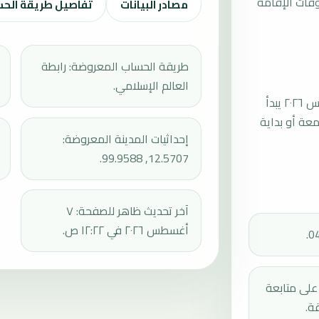
قات الإقامة
مصادر البيانات
تفاصيل طريقة الح
طريقة الحساب المعروضة: رابطة
العالم الإسلامي.
موعد صلاة الجمعة القادمة في هوا هين بتاريخ الجمعة، ٧ أغسطس ٢٠٢٦ يبدأ
عند 12:36، ثم إقامة الجمعة أو بداية
إحداثيات المدينة المعروضة:
12.5707, 99.9588.
آخر تحديث ظاهر للصفحة: ٧
أغسطس ٢٠٢٦ في ١٢:٢٢ ص.
دك على متابعة
ة.