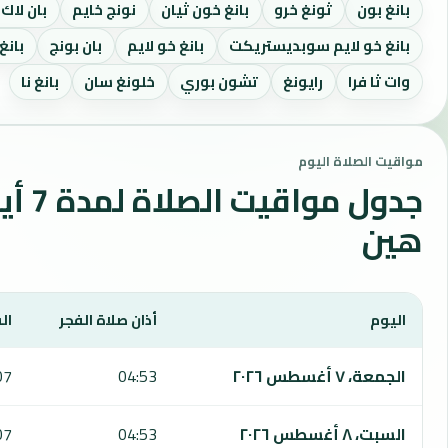
بانغ بون
ثونغ خرو
بانغ خون ثيان
نونج خايم
بان لاك
بانغ خو لايم سوبديستريكت
بانغ خو لايم
بان بونج
بانغ
وات ثا فرا
رايونغ
تشون بوري
خلونغ سان
بانغ نا
مواقيت الصلاة اليوم
جدول مو
هين
اليوم
أذان صلاة الفجر
ال
يعرض هذا الجدول مواقيت الصلاة لمدة 7 أيام في هوا هين، بما يشمل الفجر والشروق والظهر والعصر والمغرب والعشاء.
الجمعة، ٧ أغسطس ٢٠٢٦
04:53
07
السبت، ٨ أغسطس ٢٠٢٦
04:53
07