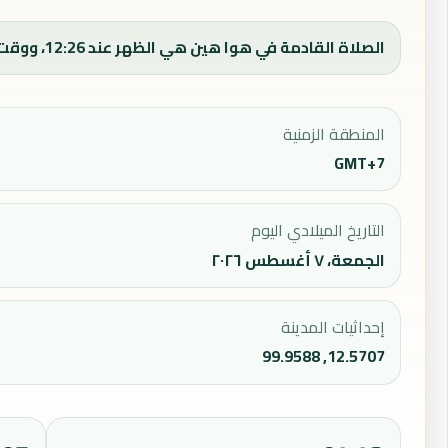
الصلاة القادمة في هوا هين هي الظهر عند 12:26، ووقت الفجر اليوم 04:53.
المنطقة الزمنية
GMT+7
التاريخ الميلادي اليوم
الجمعة، ٧ أغسطس ٢٠٢٦
إحداثيات المدينة
12.5707, 99.9588