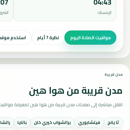
:07
04:43
الإمساك
الشرو
مواقيت الصلاة اليوم
نظرة 7 أيام
استخدم موق
مدن قريبة
مدن قريبة من هوا هين
انتقل مباشرة إلى صفحات مدن قريبة من هوا هين لمعرفة مواقيت 
ثا يانج
فيتشابوري
براتشواب خيري خان
باتايا
راتشا