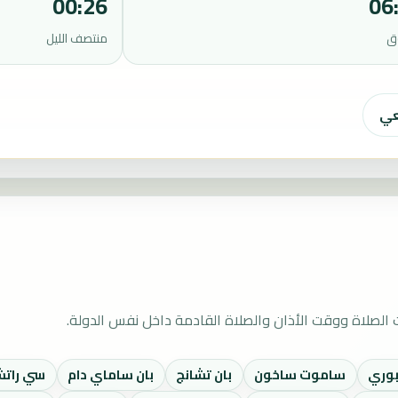
00:26
06
ق
منتصف الليل
عي
الصلاة ووقت الأذان والصلاة القادمة داخل نفس الدولة.
بوري
ساموت ساخون
بان تشانج
بان ساماي دام
سي راتش