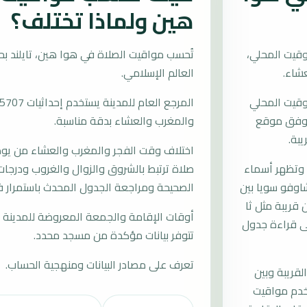
هين ولماذا تختلف؟
وقيت المحلي،
العالم الإسلامي.
توقيت المحلي
ات وفق موقع
والمغرب والعشاء بدقة مناسبة.
يبة.
اختلاف وقت الفجر والمغرب والعشاء من يوم إ
 وتظهر أسماء
صلاة ترتبط بالشروق والزوال والغروب ودرجات 
اوفو سويا بين
الصحيحة ومراجعة الجدول المحدث باستمرار 
قريبة مثل ثا
أوقات الإقامة والجمعة المعروضة للمدينة م
لى قراءة جدول
تتوفر بيانات مؤكدة من مسجد محدد.
تعرف على مصادر البيانات ومنهجية الحساب.
لقريبة وبين
تخدم مواقيت