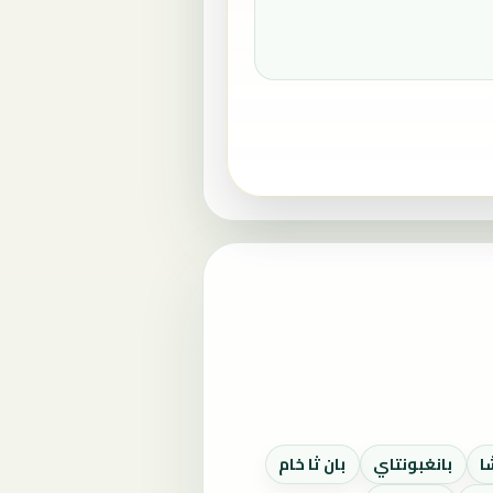
ا
بانغبونتاي
بان ثا خام