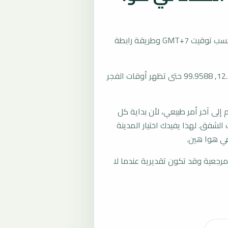
تُحسب مواقيت الصلاة في هوا هين، تايلند بحسب توقيت GMT+7 وطريقة رابطة
المرجع العام للمدينة يستخدم إحداثيات 12.5707, 99.9588 حتى تظهر أوقات الفجر
لى آخر أمر طبيعي، لأن بداية كل
الشفق. لهذا يفيدك اختيار المدينة
في هوا هين.
رجعية وقد تكون تقديرية عندما لا