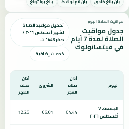
بان بانغ كادي
بان لام لوك كا
بانغ بوا ثونغ
مواقيت الصلاة اليوم
تحميل مواعيد الصلاة
جدول مواقيت
لشهر أغسطس ٢٠٢٦ /
الصلاة لمدة 7 أيام
صفر 1448 هـ
في فيتسانولوك
خدمات إضافية
أذان
أذان
أذان
اليوم
صلاة
الشروق
صلاة
صلا
الفجر
الظهر
العص
يعرض هذا الجدول مواقيت الصلاة لمدة 7 أيام في فيتسانولوك، بما يشمل الفجر والشروق والظهر والعصر والمغرب والعشاء.
الجمعة، ٧
:35
12:25
06:01
04:44
أغسطس ٢٠٢٦