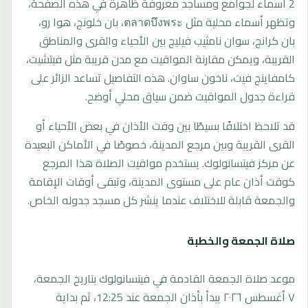
2 أسماء لجوامع ومساجد معروفة ظاهرة في هذه الصفحة،
وتظهر أسماء محلية مثل ตลาดบึงพระ، بان خلونج، هوا رو،
بان كرانج، سوان نامثيب فيليج بين الأحياء والقرى والمناطق
القريبة، ويمكن مقارنة المواقيت مع مدن قريبة مثل فيتشيت،
كامفاينج فيت، ناخون ساوان. هذه التفاصيل تساعد الزائر على
قراءة جدول المواقيت ضمن سياق محلي أوضح.
قد تلاحظ اختلافًا بسيطًا بين وقت الأذان في بعض الأحياء أو
القرى القريبة وبين مرجع المدينة، خصوصًا في الأماكن البعيدة
عن مركز فيتسانولوك. يستخدم مواقيت الصلاة هذا المرجع
كوقت أذان عام على مستوى المدينة، وتبقى أوقات الإقامة
والجمعة قابلة للاختلاف عندما ينشر كل مسجد جدوله الخاص.
صلاة الجمعة والخطبة
موعد صلاة الجمعة القادمة في فيتسانولوك بتاريخ الجمعة،
٧ أغسطس ٢٠٢٦ يبدأ بأذان الجمعة عند 12:25، ثم بداية