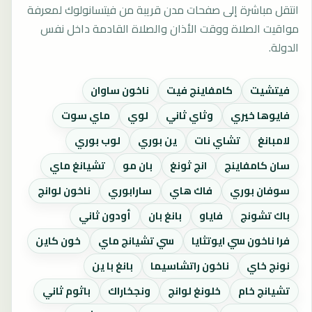
انتقل مباشرة إلى صفحات مدن قريبة من فيتسانولوك لمعرفة
مواقيت الصلاة ووقت الأذان والصلاة القادمة داخل نفس
الدولة.
فيتشيت
كامفاينج فيت
ناخون ساوان
فايوها خيري
وثاي ثاني
لوي
ماي سوت
لامبانغ
تشاي نات
ين بوري
لوب بوري
سان كامفاينج
انج ثونغ
بان مو
تشيانغ ماي
سوفان بوري
فاك هاي
سارابوري
ناخون لوانج
باك تشونج
فاياو
بانغ بان
أودون ثاني
فرا ناخون سي ايوتثايا
سي تشيانج ماي
خون كاين
نونج خاي
ناخون راتشاسيما
بانغ با ين
تشيانج خام
خلونغ لوانج
ونجخاراك
باثوم ثاني