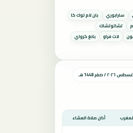
سارابوري
بان لام لوك كا
م
تشاتوتشاك
ون
لات فراو
بانغ كرواي
صفر 1448 هـ
المغرب
أذان صلاة العشاء