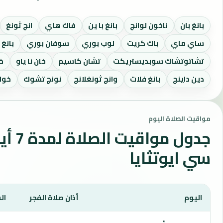
بانغ بان
ناخون لوانج
بانغ با ين
فاك هاي
انج ثونغ
ساي ماي
باك كريت
لوب بوري
سوفان بوري
بانغ 
تشاتوتشاك سوبديستريكت
تشان كاسيم
خان نا ياو
خل
دين داينج
بانغ فلات
وانج ثونغلانج
نونج تشوك
خواي
مواقيت الصلاة اليوم
جدول م
سي ايوتثايا
اليوم
أذان صلاة الفجر
ال
يعرض هذا الجدول مواقيت الصلاة لمدة 7 أيام في فرا ناخون سي ايوتثايا، بما يشمل الفجر والشروق والظهر والعصر والمغرب والعشاء.