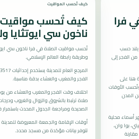
كيف تُحسب المواقيت
ي فرا
كيف تُحسب مواقيت ا
ناخون سي ايوتثايا ول
يلند حسب
صر عند 15:34 وجدول اليوم من الفجر إلى
وطريقة رابطة العالم الإسلامي.
ة هنا على
الفجر والمغرب والعشاء بدقة مناسبة.
امي، وتُحسب الأوقات
اختلاف وقت الفجر والمغرب والعشاء من يوم إ
ن المدن
صلاة ترتبط بالشروق والزوال والغروب ودرجات 
الصحيحة ومراجعة الجدول المحدث باستمرار في
 أسماء محلية
أوقات الإقامة والجمعة المعروضة للمدينة م
ي، بوا وان،
تتوفر بيانات مؤكدة من مسجد محدد.
مقارنة