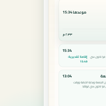
موعدها 15:34
٢:٣٣ م
15:34
إقامة تقديرية:
فرا ناخون سي
15:49
عة
13:04
الجمعة وبداية الخطبة ووقت
را ناخون سي ايوتثايا.