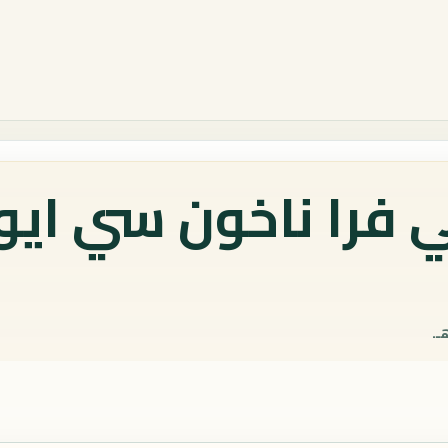
فرا ناخون سي ايوتث