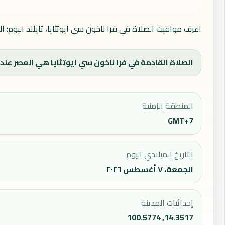
اعرف مواقيت الصلاة في فرا ناخون سي ايوتثايا، تايلند اليوم: 
الصلاة القادمة في فرا ناخون سي ايوتثايا هي العصر عند 15:34، ووقت الفجر اليوم 04:47.
المنطقة الزمنية
GMT+7
التاريخ الميلادي اليوم
الجمعة، ٧ أغسطس ٢٠٢٦
إحداثيات المدينة
14.3517, 100.5774