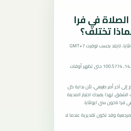
لصلاة في فرا
ماذا تختلف؟
تُحسب مواقيت الصلاة في فرا ناخون سي ايوتثايا، تايلند بحسب توقيت GMT+7
المرجع العام للمدينة يستخدم إحداثيات 14.3517, 100.5774 حتى تظهر أوقات
لى آخر أمر طبيعي، لأن بداية كل
الشفق. لهذا يفيدك اختيار المدينة
 فرا ناخون سي ايوتثايا.
رجعية وقد تكون تقديرية عندما لا