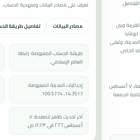
التفاصيل
تعرف على مصادر البيانات ومنهجية الحساب.
لقريبة وبين
مصادر البيانات
تفاصيل طريقة الح
وتثايا.
لمدينة، وتبقى
له الخاص.
طريقة الحساب المعروضة: رابطة
العالم الإسلامي.
إحداثيات المدينة المعروضة:
موعد صلاة الجمعة القادمة في فرا ناخون سي ايوتثايا بتاريخ الجمعة، ٧ أغسطس
14.3517, 100.5774.
 عند 12:24، ثم بداية الخطبة عند 12:34، ثم إقامة الجمعة
آخر تحديث ظاهر للصفحة: ٧
أغسطس ٢٠٢٦ في ١٢:٢٣ ص.