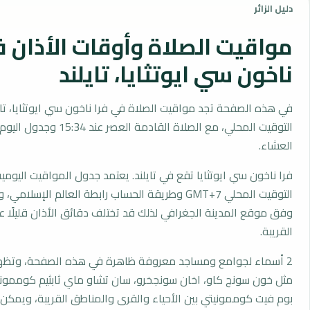
دليل الزائر
مواقيت الصلاة وأوقات الأذان ف
ناخون سي ايوتثايا، تايلند
في هذه الصفحة تجد مواقيت الصلاة في فرا ناخون سي ايوتثايا، تا
التوقيت المحلي، مع الصلاة القادمة الع
العشاء.
فرا ناخون سي ايوتثايا تقع في تايلند. يعتمد جدول المواقيت اليومي
التوقيت المحلي GMT+7 وطريقة الحساب رابطة العالم الإسل
وفق موقع المدينة الجغرافي لذلك قد تختلف دقائق الأذان قليلًا ع
القريبة.
2 أسماء لجوامع ومساجد معروفة ظاهرة في هذه الصفحة، وتظهر
مثل خون سونج كاو، اخان سونجخرو، سان تشاو ماي ثابثيم كوممونيت
بوم فيت كوممونيتي بين الأحياء والقرى والمناطق القريبة، ويمكن 