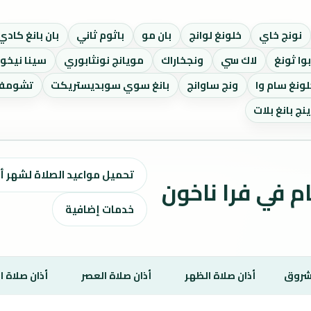
نونج خاي
خلونغ لوانج
بان مو
باثوم ثاني
بان بانغ كادي
بوا ثونغ
لاك سي
ونجخاراك
مويانج نونثابوري
سينا نيخو
ونغ سام وا
ونج ساوانج
بانغ سوي سوبديستريكت
تشومف
نج بانغ بلات
تحميل مواعيد الصلاة لشهر أغسطس ٢٠٢٦ / 
واقيت الصلاة لمدة 7 أيام في فرا ناخون
خدمات إضافية
شروق
أذان صلاة الظهر
أذان صلاة العصر
أذان صلاة 