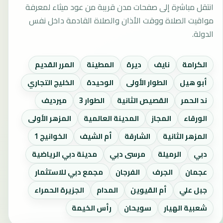
انتقل مباشرة إلى صفحات مدن قريبة من عود ميثاء لمعرفة
مواقيت الصلاة ووقت الأذان والصلاة القادمة داخل نفس
الدولة.
الكرامة
نايف
ديرة
المطينة
المرر القديم
أبو هيل
الطوار الأولى
الوحيدة
الخليج التجاري
ند الحمر
القصيص الثانية
الطوار 3
ميرديف
الورقاء
المجاز
المدينة العالمية
المزهر الأولى
المزهر الثانية
الشارقة
أم الشيف
الخوانيج 1
دبي
الرميلة
مرسى دبي
مدينة دبي الرياضية
عجمان
الجرف
الفرجان
مجمع دبي للاستثمار
جبل علي
أم القيوين
المدام
الجزيرة الحمراء
شعبية الهيار
سويحان
رأس الخيمة