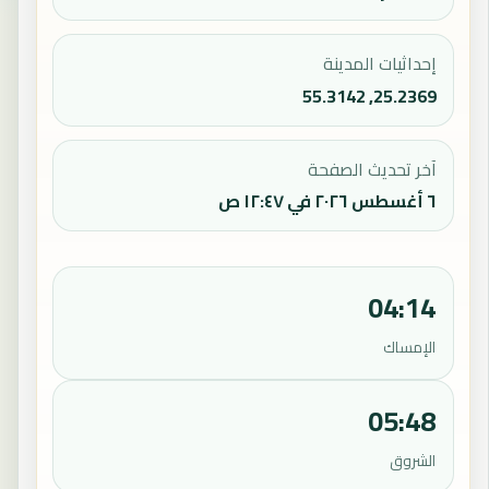
إحداثيات المدينة
25.2369, 55.3142
آخر تحديث الصفحة
٦ أغسطس ٢٠٢٦ في ١٢:٤٧ ص
04:14
الإمساك
05:48
الشروق