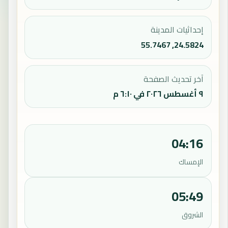
إحداثيات المدينة
24.5824, 55.7467
آخر تحديث الصفحة
٩ أغسطس ٢٠٢٦ في ٦:١٠ م
04:16
الإمساك
05:49
الشروق