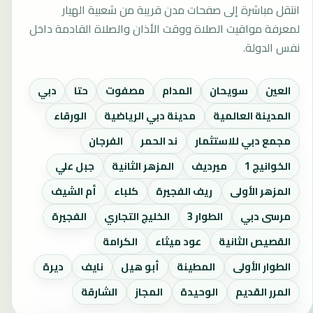
انتقل مباشرة إلى صفحات مدن قريبة من شعبية الهيار
لمعرفة مواقيت الصلاة ووقت الأذان والصلاة القادمة داخل
نفس الدولة.
العين
سويحان
المدام
مصفوت
حتا
دبي
المدينة العالمية
مدينة دبي الرياضية
الورقاء
مجمع دبي للاستثمار
ند الحمر
الفرجان
الخوانيج 1
ميرديف
المزهر الثانية
جبل علي
المزهر الأولى
ريف الفجيرة
كلباء
أم الشيف
مرسى دبي
الطوار 3
الخليج التجاري
الفجيرة
القصيص الثانية
عود ميثاء
الكرامة
الطوار الأولى
المطينة
أبو هيل
نايف
ديرة
المرر القديم
الوحيدة
المجاز
الشارقة