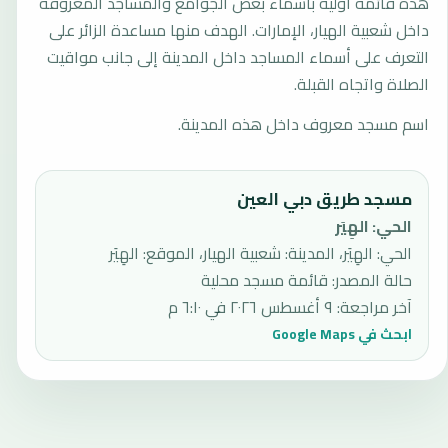
هذه قائمة أولية بأسماء بعض الجوامع والمساجد المعروفة
داخل شعبية الهيار، الإمارات. الهدف منها مساعدة الزائر على
التعرف على أسماء المساجد داخل المدينة إلى جانب مواقيت
الصلاة واتجاه القبلة.
اسم مسجد معروف داخل هذه المدينة.
مسجد طريق دبي العين
الحي
:
الهِيَر
الحي: الهِيَر، المدينة: شعبية الهيار، الموقع: الهِيَر
حالة المصدر
:
قائمة مسجد محلية
آخر مراجعة
:
٩ أغسطس ٢٠٢٦ في ٦:١٠ م
ابحث في Google Maps