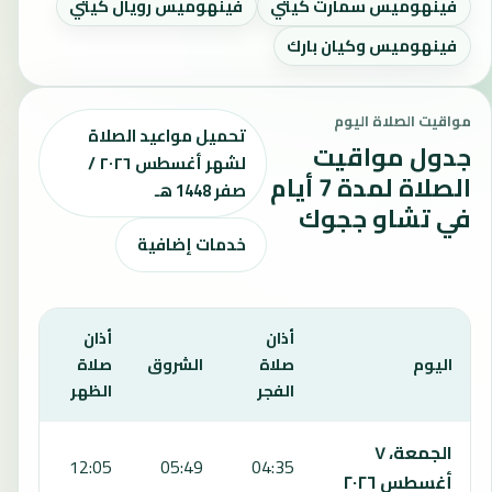
فينهوميس سمارت كيتي
فينهوميس رويال كيتي
فينهوميس وكيان بارك
مواقيت الصلاة اليوم
تحميل مواعيد الصلاة
جدول مواقيت
لشهر أغسطس ٢٠٢٦ /
الصلاة لمدة 7 أيام
صفر 1448 هـ
في تشاو ججوك
خدمات إضافية
أذان
أذان
أذان
اليوم
صلاة
الشروق
صلاة
صلا
الفجر
الظهر
العص
يعرض هذا الجدول مواقيت الصلاة لمدة 7 أيام في تشاو ججوك، بما يشمل الفجر والشروق والظهر والعصر والمغرب والعشاء.
الجمعة، ٧
:20
12:05
05:49
04:35
أغسطس ٢٠٢٦