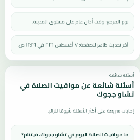
نوع المرجع: وقت أذان عام على مستوى المدينة.
آخر تحديث ظاهر للصفحة: ٧ أغسطس ٢٠٢٦ في ١٢:٢٩ ص.
أسئلة شائعة
أسئلة شائعة عن مواقيت الصلاة في
تشاو ججوك
إجابات سريعة على أكثر الأسئلة شيوعًا للزائر.
ما مواقيت الصلاة اليوم في تشاو ججوك، فيتنام؟