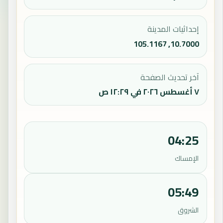
إحداثيات المدينة
10.7000, 105.1167
آخر تحديث الصفحة
٧ أغسطس ٢٠٢٦ في ١٢:٢٩ ص
04:25
الإمساك
05:49
الشروق