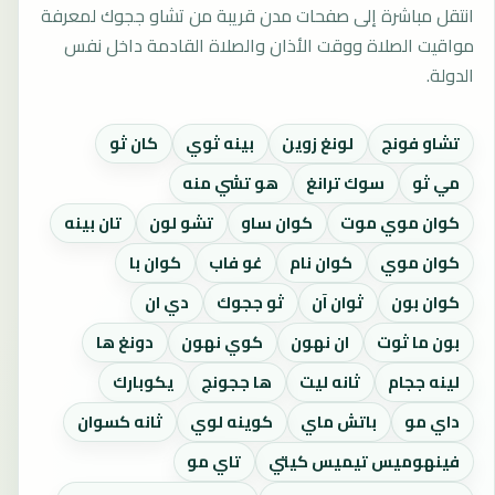
انتقل مباشرة إلى صفحات مدن قريبة من تشاو ججوك لمعرفة
مواقيت الصلاة ووقت الأذان والصلاة القادمة داخل نفس
الدولة.
تشاو فونج
لونغ زوين
بينه ثوي
كان ثو
مي ثو
سوك ترانغ
هو تشي منه
كوان موي موت
كوان ساو
تشو لون
تان بينه
كوان موي
كوان نام
غو فاب
كوان با
كوان بون
ثوان آن
ثو ججوك
دي ان
بون ما ثوت
ان نهون
كوي نهون
دونغ ها
لينه ججام
ثانه ليت
ها ججونج
يكوبارك
داي مو
باتش ماي
كوينه لوي
ثانه كسوان
فينهوميس تيميس كيتي
تاي مو